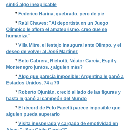
sintió algo inexplicable
*
Federico Harina, quebrado, pero de pie
*
Raúl Chaves: "Al deportista en un Juego
Olímpico le aflora el amateurismo, creo que se
humaniza"
*
Villa Mitre, el festejo inaugural ante Olimpo, y el
deseo de volver al José Martínez
*
Beto Cabrera, Richotti, Néstor García, Espil y
Montenegro juntos, ¿alguien más?
*
Algo que parecía imposible: Argentina le ganó a
Estados Unidos, 74 a 70
*
Roberto Ojunián, creció al lado de las figuras y
hasta le ganó al campeón del Mundo
*
El récord de Fefo Facetti parece imposible que
alguien pueda superarlo
*
Visita inesperada y cargada de emotividad en
Alem: "¿Sos Cirilo García?"