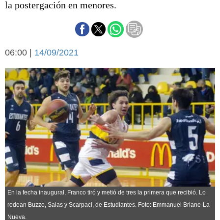
la postergación en menores.
Básquetbol
Fútbol
Federal A
Aplausos
Arte y cultura
06:00 |
14/09/2021
Cines
Economía y finanzas
Economía y campo
Con el campo
Espacio empresas
Sociedad
Sociedad y tiempo
libre
Tecnología
Turismo
Salud
Es viral
El tiempo
En la fecha inaugural, Franco tiró y metió de tres la primera que recibió. Lo
Cartón Lleno
rodean Buzzo, Salas y Scarpaci, de Estudiantes. Foto: Emmanuel Briane-La
Fúnebres
Nueva.