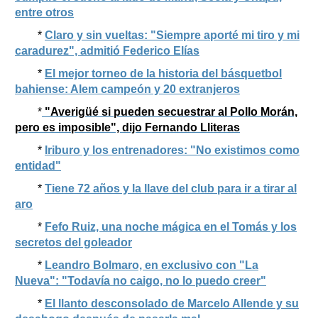
entre otros
*
Claro y sin vueltas: "Siempre aporté mi tiro y mi
caradurez", admitió Federico Elías
*
El mejor torneo de la historia del básquetbol
bahiense: Alem campeón y 20 extranjeros
*
"Averigüé si pueden secuestrar al Pollo Morán,
pero es imposible", dijo Fernando Lliteras
*
Iriburo y los entrenadores: "No existimos como
entidad"
*
Tiene 72 años y la llave del club para ir a tirar al
aro
*
Fefo Ruiz, una noche mágica en el Tomás y los
secretos del goleador
*
Leandro Bolmaro, en exclusivo con "La
Nueva": "Todavía no caigo, no lo puedo creer"
*
El llanto desconsolado de Marcelo Allende y su