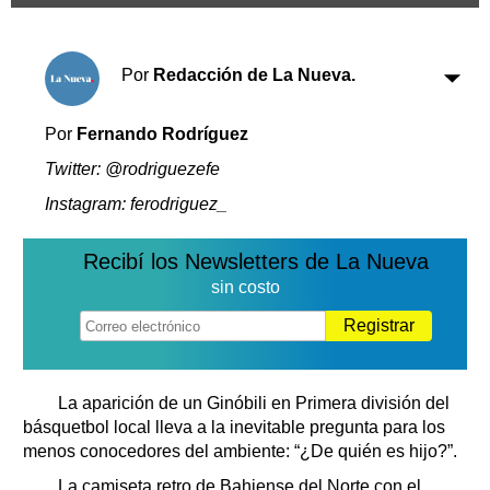
Clasificados
Horóscopo
Suplementos
Por
Redacción de La Nueva.
Farmacias
Servicios
Transportes
Por
Fernando Rodríguez
Loterías
Twitter: @rodriguezefe
Datos Útiles
Instagram: ferodriguez_
Fúnebres
Edictos
Recibí los Newsletters de La Nueva
Teléfonos de urgencia
sin costo
Registrar
La aparición de un Ginóbili en Primera división del
básquetbol local lleva a la inevitable pregunta para los
menos conocedores del ambiente: “¿De quién es hijo?”.
La camiseta retro de Bahiense del Norte con el