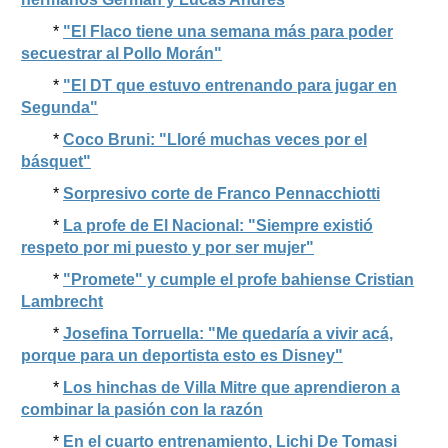
*
"El Flaco tiene una semana más para poder
secuestrar al Pollo Morán"
*
"El DT que estuvo entrenando para jugar en
Segunda"
*
Coco Bruni: "Lloré muchas veces por el
básquet"
*
Sorpresivo corte de Franco Pennacchiotti
*
La profe de El Nacional: "Siempre existió
respeto por mi puesto y por ser mujer"
*
"Promete" y cumple el profe bahiense Cristian
Lambrecht
*
Josefina Torruella: "Me quedaría a vivir acá,
porque para un deportista esto es Disney"
*
Los hinchas de Villa Mitre que aprendieron a
combinar la pasión con la razón
*
En el cuarto entrenamiento, Lichi De Tomasi