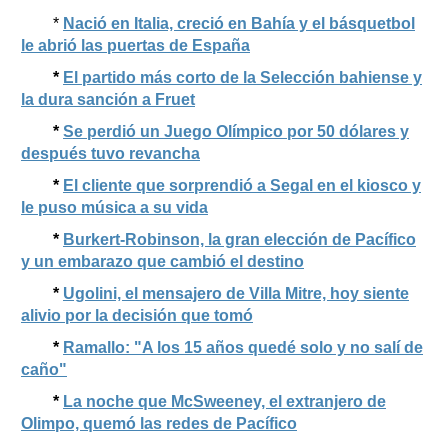
*
Nació en Italia, creció en Bahía y el básquetbol
le abrió las puertas de España
*
El partido más corto de la Selección bahiense y
la dura sanción a Fruet
*
Se perdió un Juego Olímpico por 50 dólares y
después tuvo revancha
*
El cliente que sorprendió a Segal en el kiosco y
le puso música a su vida
*
Burkert-Robinson, la gran elección de Pacífico
y un embarazo que cambió el destino
*
Ugolini, el mensajero de Villa Mitre, hoy siente
alivio por la decisión que tomó
*
Ramallo: "A los 15 años quedé solo y no salí de
caño"
*
La noche que McSweeney, el extranjero de
Olimpo, quemó las redes de Pacífico