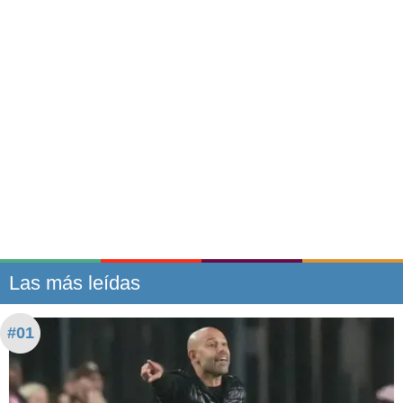
Las más leídas
#01