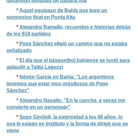
desahogo después de pasarla mal
*
Aquel equipazo de Bahía que tuvo un
sorpresivo final en Punta Alta
*
Alejandro Ramallo, recuerdos e historias detrás
de los 918 partidos
*
Pepe Sánchez eligió un camino que no estaba
señalizado
*
El día que el básquetbol bahiense se juntó para
aplaudir a Tatita Laguzzi
*
Néstor García en Bahía: "Los argentinos
tenemos que estar muy orgullosos de Pepe
Sánchez"
*
Alejandro Navallo: "En la cancha, a veces me
convierto en un personaje"
*
Sepo Ginóbili, la paternidad a los 48 años, lo
que le exigen en Instituto y la forma de dirigir que se
viene