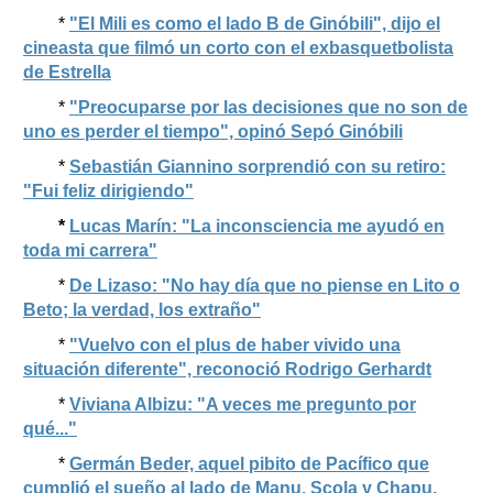
*
"El Mili es como el lado B de Ginóbili", dijo el
cineasta que filmó un corto con el exbasquetbolista
de Estrella
*
"Preocuparse por las decisiones que no son de
uno es perder el tiempo", opinó Sepó Ginóbili
*
Sebastián Giannino sorprendió con su retiro:
"Fui feliz dirigiendo"
*
Lucas Marín: "La inconsciencia me ayudó en
toda mi carrera"
*
De Lizaso: "No hay día que no piense en Lito o
Beto; la verdad, los extraño"
*
"Vuelvo con el plus de haber vivido una
situación diferente", reconoció Rodrigo Gerhardt
*
Viviana Albizu: "A veces me pregunto por
qué..."
*
Germán Beder, aquel pibito de Pacífico que
cumplió el sueño al lado de Manu, Scola y Chapu,