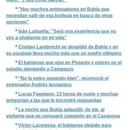
*
"Hay muchos entrenadores en Bahía que
necesitan salir de esa burbuja en busca de otras
opciones"
*
Iván Ludueña: "Será una experiencia que no
voy a olvidarme en mi vida"
*
Cristian Lambrecht se despidió de Bahía y en
su equipaje lleva mucho más que un sueño olímpico
*
El bahiense que vive en Phoenix y estuvo en el
estadio alentando a Campazzo
*
"No la estoy pasando bien", reconoció el
entrenador Andrés Iannamico
*
Lucas Faggiano, 13 horas de vuelo y muchas
preguntas a las que le encontró respuestas
*
La noche que Bahía aplaudió, de pie, al
visitante que se consagró campeón en el Casanova
*
Víctor Lacerenza, el bahiense elegido para