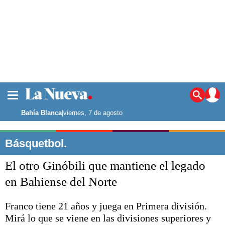
La ciudad
Noticias
Bahía Blanca
|
viernes, 7 de agosto
Punta Alta
La región
Básquetbol.
El país
El otro Ginóbili que mantiene el legado
El mundo
Seguridad
en Bahiense del Norte
Opinión
Escenario Olímpico
Franco tiene 21 años y juega en Primera división.
Deportes
Mirá lo que se viene en las divisiones superiores y
Liga del Sur