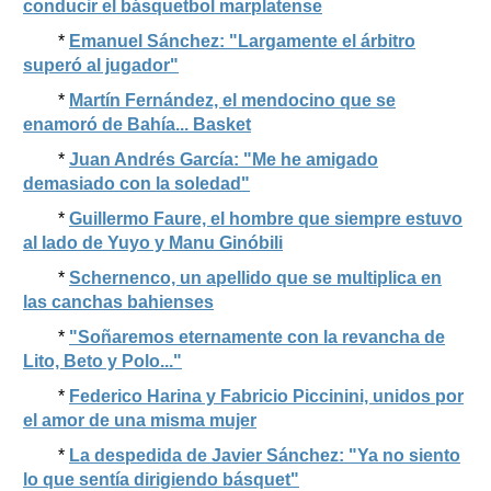
conducir el básquetbol marplatense
*
Emanuel Sánchez: "Largamente el árbitro
superó al jugador"
*
Martín Fernández, el mendocino que se
enamoró de Bahía... Basket
*
Juan Andrés García: "Me he amigado
demasiado con la soledad"
*
Guillermo Faure, el hombre que siempre estuvo
al lado de Yuyo y Manu Ginóbili
*
Schernenco, un apellido que se multiplica en
las canchas bahienses
*
"Soñaremos eternamente con la revancha de
Lito, Beto y Polo..."
*
Federico Harina y Fabricio Piccinini, unidos por
el amor de una misma mujer
*
La despedida de Javier Sánchez: "Ya no siento
lo que sentía dirigiendo básquet"