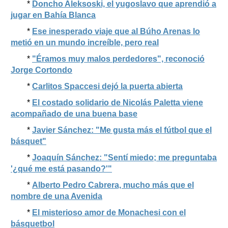
*
Doncho Aleksoski, el yugoslavo que aprendió a
jugar en Bahía Blanca
*
Ese inesperado viaje que al Búho Arenas lo
metió en un mundo increíble, pero real
*
"Éramos muy malos perdedores", reconoció
Jorge Cortondo
*
Carlitos Spaccesi dejó la puerta abierta
*
El costado solidario de Nicolás Paletta viene
acompañado de una buena base
*
Javier Sánchez: "Me gusta más el fútbol que el
básquet"
*
Joaquín Sánchez: "Sentí miedo; me preguntaba
'¿qué me está pasando?'"
*
Alberto Pedro Cabrera, mucho más que el
nombre de una Avenida
*
El misterioso amor de Monachesi con el
básquetbol