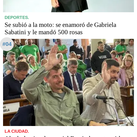
DEPORTES.
Se subió a la moto: se enamoró de Gabriela
Sabatini y le mandó 500 rosas
#04
LA CIUDAD.