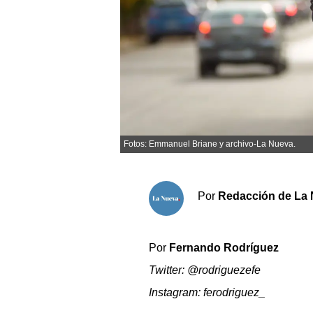
Sociedad y tiempo libre
El tiempo
Cartón Lleno
Fúnebres
Fotos: Emmanuel Briane y archivo-La Nueva.
Clasificados
Horóscopo
Por
Redacción de La 
Suplementos
Servicios
Por
Fernando Rodríguez
Twitter: @rodriguezefe
Instagram: ferodriguez_