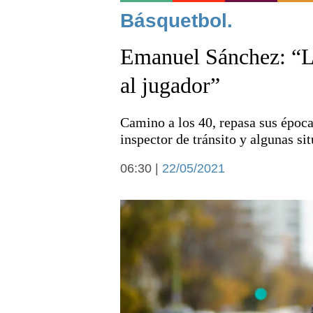
Noticias
Básquetbol.
Emanuel Sánchez: “La
al jugador”
Camino a los 40, repasa sus época
Deportes
inspector de tránsito y algunas si
06:30 |
22/05/2021
Arte y cultura
Economía y campo