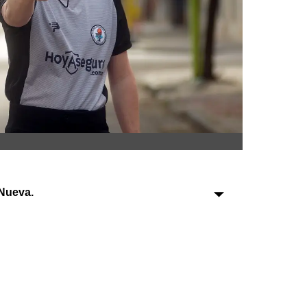
Sociedad
Tecnología
Turismo
Salud
Es viral
Nueva.
Farmacias
Transportes
Loterías
Datos Útiles
Fúnebres