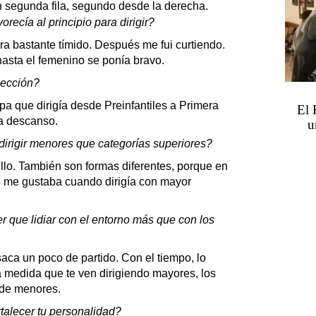
n segunda fila, segundo desde la derecha.
recía al principio para dirigir?
a bastante tímido. Después me fui curtiendo.
asta el femenino se ponía bravo.
ección?
 que dirigía desde Preinfantiles a Primera
El 
a descanso.
u
irigir menores que categorías superiores?
o. También son formas diferentes, porque en
 me gustaba cuando dirigía con mayor
que lidiar con el entorno más que con los
saca un poco de partido. Con el tiempo, lo
 medida que te ven dirigiendo mayores, los
 de menores.
talecer tu personalidad?