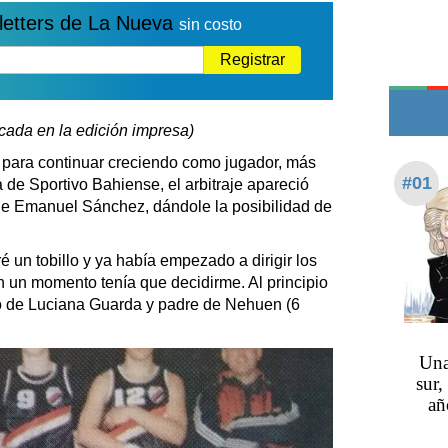
Edictos
letters de La Nueva
sin costo
Teléfonos de urgencia
Registrar
icada en la edición impresa)
para continuar creciendo como jugador, más
#01
 de Sportivo Bahiense, el arbitraje apareció
de Emanuel Sánchez, dándole la posibilidad de
 un tobillo y ya había empezado a dirigir los
n un momento tenía que decidirme. Al principio
o de Luciana Guarda y padre de Nehuen (6
Una
sur,
añ