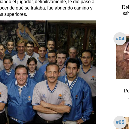
ando el jugador, definitivamente, le dio paso al
Del
cer de qué se trataba, fue abriendo camino y
sa
s superiores.
#04
Pe
#05