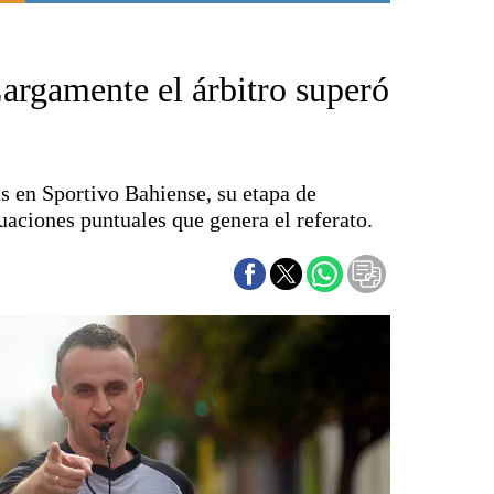
Punta Alta
La región
rgamente el árbitro superó
El país
El mundo
Seguridad
Opinión
s en Sportivo Bahiense, su etapa de
Escenario Olímpico
tuaciones puntuales que genera el referato.
Liga del Sur
Básquetbol
Fútbol
Federal A
Aplausos
Cines
Economía y finanzas
Con el campo
Espacio empresas