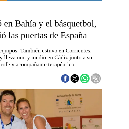
Punta Alta
La región
ó en Bahía y el básquetbol,
El país
El mundo
rió las puertas de España
Seguridad
Opinión
 equipos. También estuvo en Corrientes,
Escenario Olímpico
 y lleva uno y medio en Cádiz junto a su
Liga del Sur
 profe y acompañante terapéutico.
Básquetbol
Fútbol
Federal A
Aplausos
Cines
Economía y finanzas
Con el campo
Espacio empresas