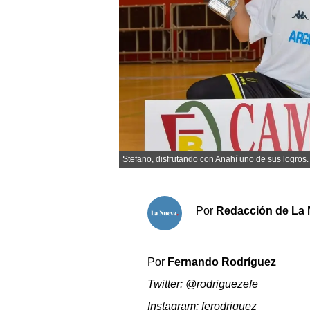
Sociedad y tiempo libre
El tiempo
Cartón Lleno
Fúnebres
Stefano, disfrutando con Anahí uno de sus logros.
Clasificados
Horóscopo
Suplementos
Por
Redacción de La 
Servicios
Por
Fernando Rodríguez
Twitter:
@rodriguezefe
Instagram: ferodriguez_