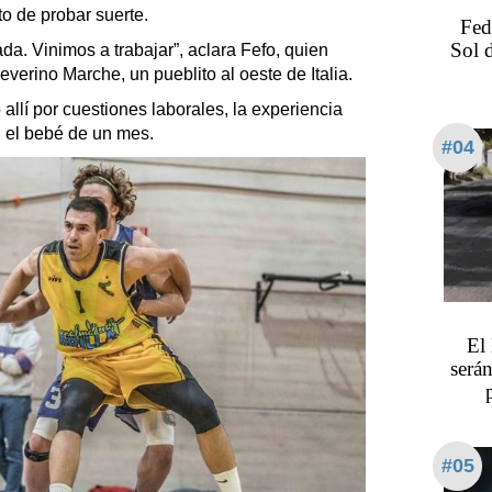
o de probar suerte.
Fed
Sol 
. Vinimos a trabajar”, aclara Fefo, quien
verino Marche, un pueblito al oeste de Italia.
llí por cuestiones laborales, la experiencia
n el bebé de un mes.
#04
El
serán
#05