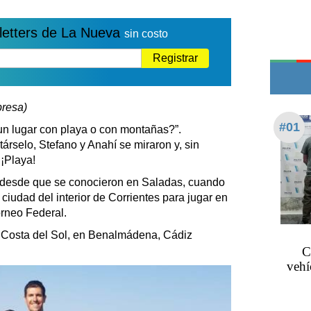
Edictos
Teléfonos de urgencia
letters de La Nueva
sin costo
Registrar
presa)
#01
 lugar con playa o con montañas?”.
rselo, Stefano y Anahí se miraron y, sin
 ¡Playa!
 desde que se conocieron en Saladas, cuando
 ciudad del interior de Corrientes para jugar en
orneo Federal.
 Costa del Sol, en Benalmádena, Cádiz
C
vehí