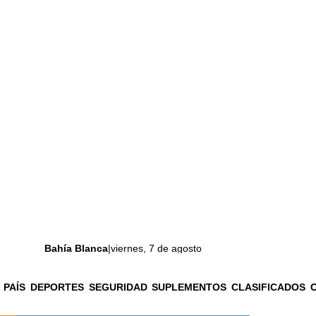
Bahía Blanca
|
viernes, 7 de agosto
 PAÍS
DEPORTES
SEGURIDAD
SUPLEMENTOS
CLASIFICADOS
La ciudad