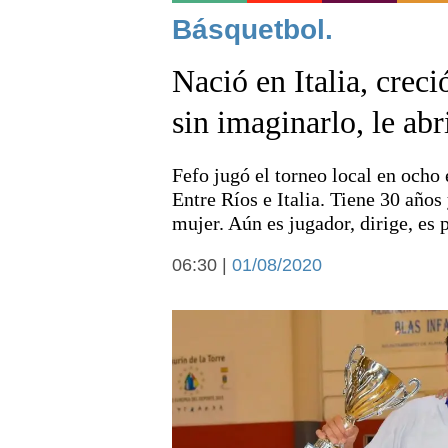
Noticias
Básquetbol.
Nació en Italia, creci
sin imaginarlo, le ab
Fefo jugó el torneo local en ocho
Deportes
Entre Ríos e Italia. Tiene 30 años
mujer. Aún es jugador, dirige, es
06:30 |
01/08/2020
Arte y cultura
Economía y campo