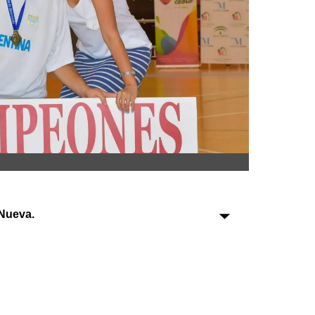
Sociedad
Tecnología
Turismo
Salud
Es viral
Nueva.
Farmacias
Transportes
Loterías
Datos Útiles
Fúnebres