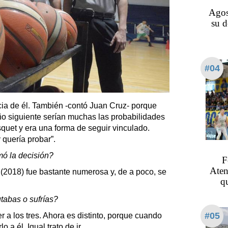
Agos
su d
#04
ia de él. También -contó Juan Cruz- porque
ño siguiente serían muchas las probabilidades
squet y era una forma de seguir vinculado.
 y quería probar”.
ó la decisión?
F
Aten
2018) fue bastante numerosa y, de a poco, se
q
tabas o sufrías?
#05
 a los tres. Ahora es distinto, porque cuando
 a él. Igual trato de ir.