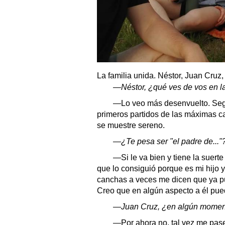
La familia unida. Néstor, Juan Cruz,
—Néstor, ¿qué ves de vos en la f
—Lo veo más desenvuelto. Segur
primeros partidos de las máximas c
se muestre sereno.
—¿Te pesa ser "el padre de..."
—Si le va bien y tiene la suert
que lo consiguió porque es mi hijo 
canchas a veces me dicen que ya pu
Creo que en algún aspecto a él pued
—Juan Cruz, ¿en algún momento
—Por ahora no, tal vez me pase 