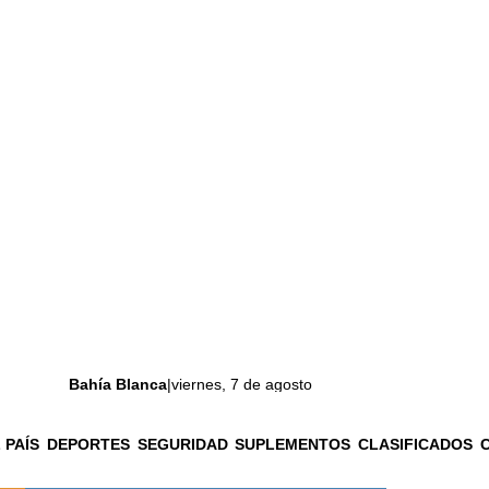
Bahía Blanca
|
viernes, 7 de agosto
 PAÍS
DEPORTES
SEGURIDAD
SUPLEMENTOS
CLASIFICADOS
La ciudad