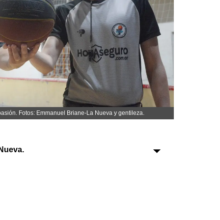
Sociedad
Tecnología
Turismo
Salud
Es viral
 pasión. Fotos: Emmanuel Briane-La Nueva y gentileza.
Nueva.
Farmacias
Transportes
Loterías
Datos Útiles
Fúnebres