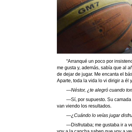
“Arranqué un poco por insistenc
me gusta y, además, sabía que al a
de dejar de jugar. Me encanta el bá
Aparte, toda la vida lo vi dirigir a él
—Néstor, ¿te alegró cuando tom
—Sí, por supuesto. Su camada (
van viendo los resultados.
—¿Cuándo lo veías jugar disfru
—Disfrutaba; me gustaba ir a ver
voy a la cancha saben que voy a verlo