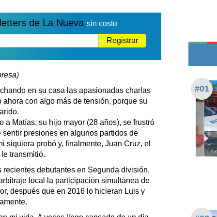
Edictos
Teléfonos de urgencia
letters de La Nueva
sin costo
Registrar
presa)
#01
chando en su casa las apasionadas charlas
o ahora con algo más de tensión, porque su
arido.
a Matías, su hijo mayor (28 años), se frustró
e sentir presiones en algunos partidos de
ni siquiera probó y, finalmente, Juan Cruz, el
le transmitió.
 recientes debutantes en Segunda división,
rbitraje local la participación simultánea de
ior, después que en 2016 lo hicieran Luis y
vamente.