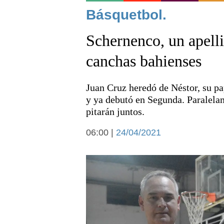
Noticias
Básquetbol.
Schernenco, un apelli
canchas bahienses
Juan Cruz heredó de Néstor, su pap
Deportes
y ya debutó en Segunda. Paralela
pitarán juntos.
06:00 |
24/04/2021
Arte y cultura
Economía y campo