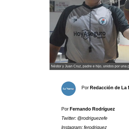
Sociedad y tiempo libre
El tiempo
Cartón Lleno
Fúnebres
Néstor y Juan Cruz, padre e hijo, unidos por una
Clasificados
Horóscopo
Suplementos
Por
Redacción de La 
Servicios
Por
Fernando Rodríguez
Twitter: @rodriguezefe
Instagram: ferodriguez_