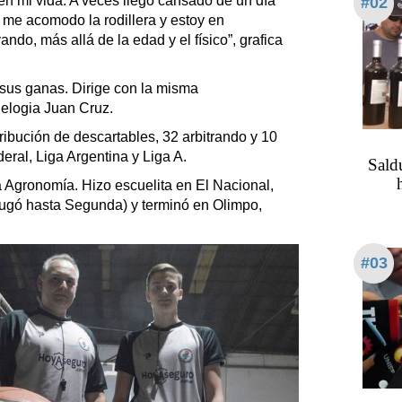
en mi vida. A veces llego cansado de un día
#02
 me acomodo la rodillera y estoy en
ndo, más allá de la edad y el físico”, grafica
sus ganas. Dirige con la misma
 elogia Juan Cruz.
ribución de descartables, 32 arbitrando y 10
ral, Liga Argentina y Liga A.
Saldu
 Agronomía. Hizo escuelita en El Nacional,
ugó hasta Segunda) y terminó en Olimpo,
#03