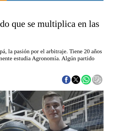
Punta Alta
La región
do que se multiplica en las
El país
El mundo
Seguridad
Opinión
á, la pasión por el arbitraje. Tiene 20 años
Escenario Olímpico
mente estudia Agronomía. Algún partido
Liga del Sur
Básquetbol
Fútbol
Federal A
Aplausos
Cines
Economía y finanzas
Con el campo
Espacio empresas