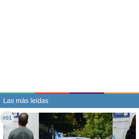
Las más leídas
#01