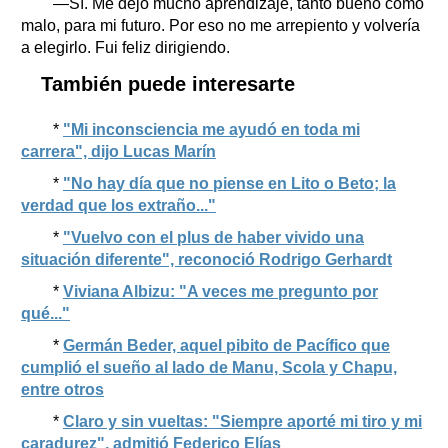
—Sí. Me dejó mucho aprendizaje, tanto bueno como
malo, para mi futuro. Por eso no me arrepiento y volvería
a elegirlo. Fui feliz dirigiendo.
También puede interesarte
*
"Mi inconsciencia me ayudó en toda mi
carrera", dijo Lucas Marín
*
"No hay día que no piense en Lito o Beto; la
verdad que los extraño..."
*
"Vuelvo con el plus de haber vivido una
situación diferente", reconoció Rodrigo Gerhardt
*
Viviana Albizu: "A veces me pregunto por
qué..."
*
Germán Beder, aquel pibito de Pacífico que
cumplió el sueño al lado de Manu, Scola y Chapu,
entre otros
*
Claro y sin vueltas: "Siempre aporté mi tiro y mi
caradurez", admitió Federico Elías