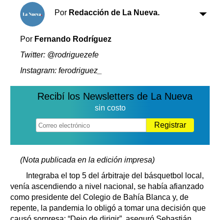
Clasificados
Por
Redacción de La Nueva.
Horóscopo
Suplementos
Por
Fernando Rodríguez
Farmacias
Servicios
Twitter: @rodriguezefe
Transportes
Instagram: ferodriguez_
Loterías
Datos Útiles
Recibí los Newsletters de La Nueva
Fúnebres
sin costo
Edictos
Registrar
Teléfonos de urgencia
(Nota publicada en la edición impresa)
Integraba el top 5 del árbitraje del básquetbol local,
venía ascendiendo a nivel nacional, se había afianzado
como presidente del Colegio de Bahía Blanca y, de
repente, la pandemia lo obligó a tomar una decisión que
causó sorpresa: “Dejo de dirigir”, aseguró Sebastián