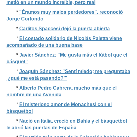
metió en un mundo increíble, pero real
*
"Éramos muy malos perdedores", reconoció
Jorge Cortondo
*
Carlitos Spaccesi dejó la puerta abierta
*
El costado solidario de Nicolás Paletta viene
acompañado de una buena base
*
Javier Sánchez: "Me gusta más el fútbol que el
básquet"
*
Joaquín Sánchez: "Sentí miedo; me preguntaba
'¿qué me está pasando?'"
*
Alberto Pedro Cabrera, mucho más que el
nombre de una Avenida
*
El misterioso amor de Monachesi con el
básquetbol
*
Nació en Italia, creció en Bahía y el básquetbol
le abrió las puertas de España