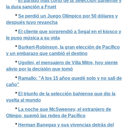
*
El partido más corto de la Selección bahiense y
la dura sanción a Fruet
*
Se perdió un Juego Olímpico por 50 dólares y
después tuvo revancha
*
El cliente que sorprendió a Segal en el kiosco y
le puso música a su vida
*
Burkert-Robinson, la gran elección de Pacífico
y un embarazo que cambió el destino
*
Ugolini, el mensajero de Villa Mitre, hoy siente
alivio por la decisión que tomó
*
Ramallo: "A los 15 años quedé solo y no salí de
caño"
*
El triunfo de la selección bahiense que dio la
vuelta al mundo
*
La noche que McSweeney, el extranjero de
Olimpo, quemó las redes de Pacífico
*
Herman Banegas y sus vivencias detrás del