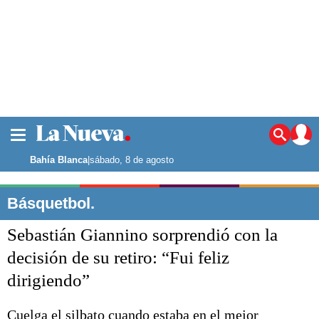
La ciudad
Noticias
Bahía Blanca
|
sábado, 8 de agosto
Punta Alta
La región
Básquetbol.
El país
Sebastián Giannino sorprendió con la
El mundo
Seguridad
decisión de su retiro: “Fui feliz
Opinión
dirigiendo”
Escenario Olímpico
Deportes
Liga del Sur
Cuelga el silbato cuando estaba en el mejor