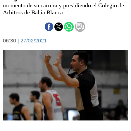
Básquetbol
momento de su carrera y presidiendo el Colegio de
Fútbol
Arbitros de Bahía Blanca.
Federal A
Aplausos
Arte y cultura
Cines
06:30 |
27/02/2021
Economía y finanzas
Economía y campo
Con el campo
Espacio empresas
Sociedad
Sociedad y tiempo
libre
Tecnología
Turismo
Salud
Es viral
El tiempo
Cartón Lleno
Fúnebres