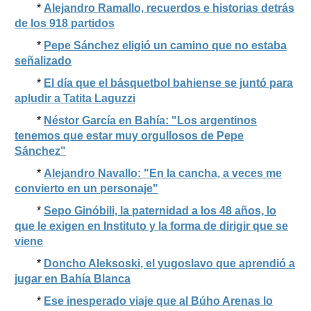
*
Alejandro Ramallo, recuerdos e historias detrás
de los 918 partidos
*
Pepe Sánchez eligió un camino que no estaba
señalizado
*
El día que el básquetbol bahiense se juntó para
apludir a Tatita Laguzzi
*
Néstor García en Bahía: "Los argentinos
tenemos que estar muy orgullosos de Pepe
Sánchez"
*
Alejandro Navallo: "En la cancha, a veces me
convierto en un personaje"
*
Sepo Ginóbili, la paternidad a los 48 años, lo
que le exigen en Instituto y la forma de dirigir que se
viene
*
Doncho Aleksoski, el yugoslavo que aprendió a
jugar en Bahía Blanca
*
Ese inesperado viaje que al Búho Arenas lo