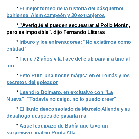
*
El mejor torneo de la historia del básquetbol
bahiense: Alem campeón y 20 extranjeros
*
"Averigüé si pueden secuestrar al Pollo Morán,
pero es imposible", dijo Fernando Lliteras
*
Iriburo y los entrenadores: "No existimos como
entidad"
*
Tiene 72 años y la llave del club para ir a tirar al
aro
*
Fefo Ruiz, una noche mágica en el Tomás y los
secretos del goleador
*
Leandro Bolmaro, en exclusivo con "La
Nueva": "Todavía no caigo, no lo puedo creer"
*
El llanto desconsolado de Marcelo Allende y su
desahogo después de pasarla mal
*
Aquel equipazo de Bahía que tuvo un
sorpresivo final en Punta Alta