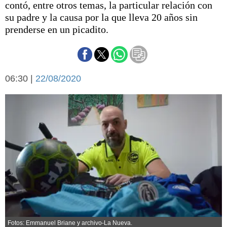
contó, entre otros temas, la particular relación con
Básquetbol
su padre y la causa por la que lleva 20 años sin
Fútbol
prenderse en un picadito.
Federal A
Aplausos
Arte y cultura
Cines
Economía y finanzas
06:30 |
Economía y campo
22/08/2020
Con el campo
Espacio empresas
Sociedad
Sociedad y tiempo
libre
Tecnología
Turismo
Salud
Es viral
El tiempo
Cartón Lleno
Fúnebres
Fotos: Emmanuel Briane y archivo-La Nueva.