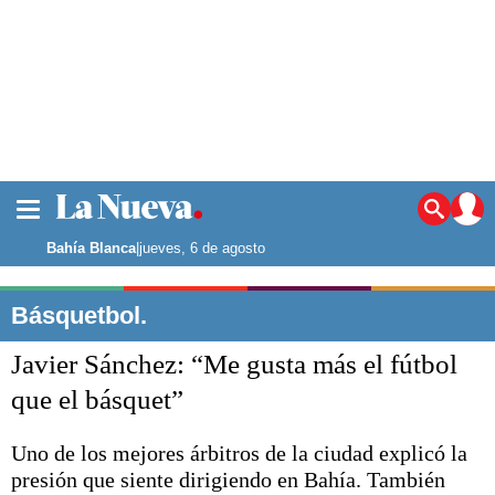
La ciudad
Noticias
Bahía Blanca
|
jueves, 6 de agosto
Punta Alta
La región
Básquetbol.
El país
Javier Sánchez: “Me gusta más el fútbol
El mundo
Seguridad
que el básquet”
Opinión
Escenario Olímpico
Uno de los mejores árbitros de la ciudad explicó la
Deportes
presión que siente dirigiendo en Bahía. También
Liga del Sur