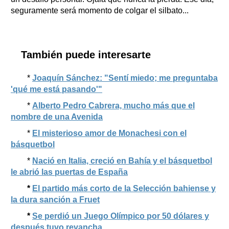
seguramente será momento de colgar el silbato...
También puede interesarte
*
Joaquín Sánchez: "Sentí miedo; me preguntaba
'qué me está pasando'"
*
Alberto Pedro Cabrera, mucho más que el
nombre de una Avenida
*
El misterioso amor de Monachesi con el
básquetbol
*
Nació en Italia, creció en Bahía y el básquetbol
le abrió las puertas de España
*
El partido más corto de la Selección bahiense y
la dura sanción a Fruet
*
Se perdió un Juego Olímpico por 50 dólares y
después tuvo revancha