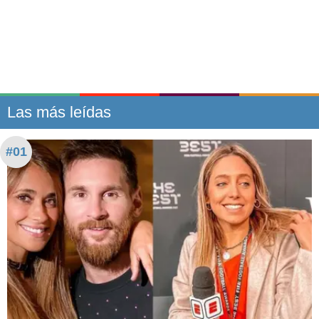
Las más leídas
#01