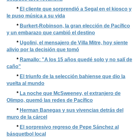
*
El cliente que sorprendió a Segal en el kiosco y
le puso música a su vida
*
Burkert-Robinson, la gran elección de Pacífico
y un embarazo que cambió el destino
*
Ugolini, el mensajero de Villa Mitre, hoy siente
alivio por la decisión que tomó
*
Ramallo: "A los 15 años quedé solo y no salí de
caño"
*
El triunfo de la selección bahiense que dio la
vuelta al mundo
*
La noche que McSweeney, el extranjero de
Olimpo, quemó las redes de Pacífico
*
Herman Banegas y sus vivencias detrás del
muro de la cárcel
*
El sorpresivo regreso de Pepe Sánchez al
básquetbol local