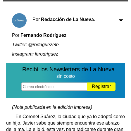
Clasificados
Horóscopo
Por
Redacción de La Nueva.
Suplementos
Farmacias
Servicios
Por
Fernando Rodríguez
Transportes
Loterías
Twitter: @rodriguezefe
Datos Útiles
Instagram: ferodriguez_
Fúnebres
Edictos
Recibí los Newsletters de La Nueva
Teléfonos de urgencia
sin costo
Registrar
(Nota publicada en la edición impresa)
En Coronel Suárez, la ciudad que ya lo adoptó como
un hijo, Javier sabe que siempre encuentra ese abrazo
del alma. La eligió, esta vez, para radicarse durante gran