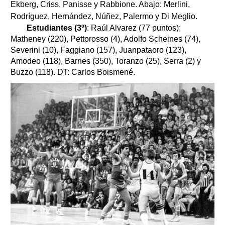
Ekberg, Criss, Panisse y Rabbione. Abajo: Merlini,
Rodríguez, Hernández, Núñez, Palermo y Di Meglio.
Estudiantes (3º)
: Raúl Alvarez (77 puntos);
Matheney (220), Pettorosso (4), Adolfo Scheines (74),
Severini (10), Faggiano (157), Juanpataoro (123),
Amodeo (118), Barnes (350), Toranzo (25), Serra (2) y
Buzzo (118). DT: Carlos Boismené.