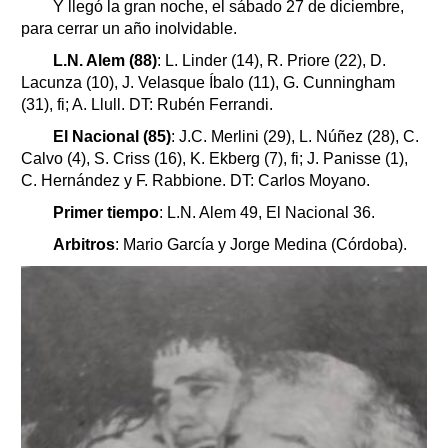
Y llegó la gran noche, el sábado 27 de diciembre,
para cerrar un año inolvidable.
L.N. Alem (88)
: L. Linder (14), R. Priore (22), D.
Lacunza (10), J. Velasque Íbalo (11), G. Cunningham
(31), fi; A. Llull. DT: Rubén Ferrandi.
El Nacional (85)
: J.C. Merlini (29), L. Núñez (28), C.
Calvo (4), S. Criss (16), K. Ekberg (7), fi; J. Panisse (1),
C. Hernández y F. Rabbione. DT: Carlos Moyano.
Primer tiempo
: L.N. Alem 49, El Nacional 36.
Arbitros
: Mario García y Jorge Medina (Córdoba).