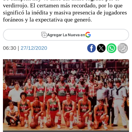
Básquetbol
verdirrojo. El certamen más recordado, por lo que
Fútbol
significó la inédita y masiva presencia de jugadores
foráneos y la expectativa que generó.
Federal A
Aplausos
Arte y cultura
Agregar La Nueva en
Cines
Economía y finanzas
Economía y campo
06:30 |
27/12/2020
Con el campo
Espacio empresas
Sociedad
Sociedad y tiempo
libre
Tecnología
Turismo
Salud
Es viral
El tiempo
Fúnebres
Clasificados