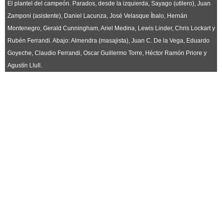
Horóscopo
El plantel del campeón. Parados, desde la izquierda, Sayago (utilero), Juan
Zamponi (asistente), Daniel Lacunza, José Velasque Íbalo, Hernán
Suplementos
Montenegro, Gerald Cunningham, Ariel Medina, Lewis Linder, Chris Lockart y
Farmacias
Servicios
Rubén Ferrandi. Abajo: Almendra (masajista), Juan C. De la Vega, Eduardo
Transportes
Goyeche, Claudio Ferrandi, Oscar Guillermo Torre, Héctor Ramón Priore y
Loterías
Agustín Llull.
Datos Útiles
Fúnebres
Edictos
Teléfonos de urgencia