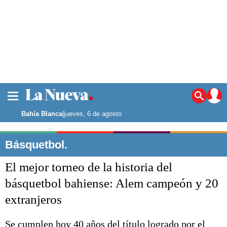
La ciudad
Noticias
Bahía Blanca
|
jueves, 6 de agosto
Punta Alta
La región
Básquetbol.
El país
El mejor torneo de la historia del
El mundo
Seguridad
básquetbol bahiense: Alem campeón y 20
Opinión
extranjeros
Escenario Olímpico
Deportes
Liga del Sur
Se cumplen hoy 40 años del título logrado por el