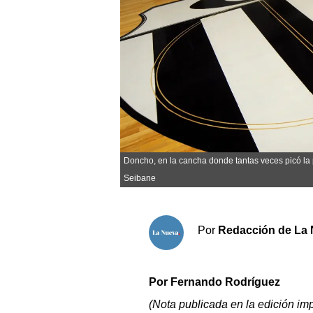
Sociedad y tiempo libre
El tiempo
Cartón Lleno
Fúnebres
Doncho, en la cancha donde tantas veces picó la p
Clasificados
Seibane
Horóscopo
Suplementos
Por
Redacción de La 
Servicios
Por
Fernando Rodríguez
(Nota publicada en la edición im