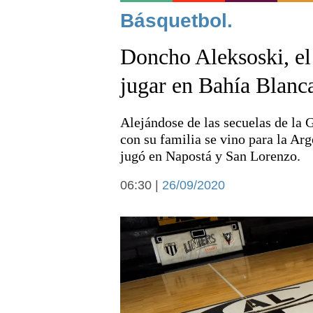
Noticias
Básquetbol.
Doncho Aleksoski, el
jugar en Bahía Blanc
Alejándose de las secuelas de la G
Deportes
con su familia se vino para la Arg
jugó en Napostá y San Lorenzo.
06:30 |
26/09/2020
Arte y cultura
Economía y campo