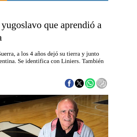
Punta Alta
La región
 yugoslavo que aprendió a
El país
El mundo
a
Seguridad
Opinión
uerra, a los 4 años dejó su tierra y junto
Escenario Olímpico
entina. Se identifica con Liniers. También
Liga del Sur
Básquetbol
Fútbol
Federal A
Aplausos
Cines
Economía y finanzas
Con el campo
Espacio empresas