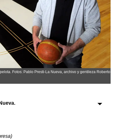
Sociedad
Tecnología
Turismo
Salud
Es viral
elota. Fotos: Pablo Presti-La Nueva, archivo y gentileza Roberto
Farmacias
Nueva.
Transportes
Loterías
Datos Útiles
Fúnebres
presa)