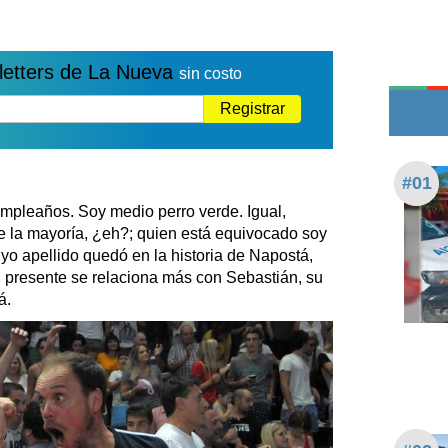
Edictos
Teléfonos de urgencia
letters de La Nueva
sin costo
Registrar
#01
mpleaños. Soy medio perro verde. Igual,
e la mayoría, ¿eh?; quien está equivocado soy
uyo apellido quedó en la historia de Napostá,
l presente se relaciona más con Sebastián, su
á.