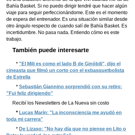
Bahía Basket. Si no puedo dirigir tendré que hacer algún
viaje para seguir perfeccionándome. Este es el momento
de espera del entrenador. Es una situación similar desde
otro ángulo respecto de cuando salí de Bahía Basket. Es
incertidumbre. No pasa nada. Entiendo cómo es este
trabajo.
También puede interesarte
*
"El Mili es como el lado B de Ginóbili", dijo el
cineasta que filmó un corto con el exbasquetbolista
de Estrella
*
Sebastián Giannino sorprendió con su retiro:
"Fui feliz dirigiendo"
Recibí los Newsletters de La Nueva sin costo
*
Lucas Marín: "La inconsciencia me ayudó en
toda mi carrera"
*
De Lizaso: "No hay día que no piense en Lito o