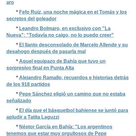
aro
*
Fefo Ruiz, una noche mágica en el Tomás y los
secretos del goleador
*
Leandro Bolmaro, en exclusivo con "La
Nueva": "Todavía no caigo, no lo puedo creer"
*
El llanto desconsolado de Marcelo Allende y su
desahogo después de pasarla mal
*
Aquel equipazo de Bahía que tuvo un
sorpresivo final en Punta Alta
*
Alejandro Ramallo, recuerdos e historias detrás
de los 918 partidos
*
Pepe Sánchez eligió un camino que no estaba
señalizado
*
El día que el básquetbol bahiense se juntó para
apludir a Tatita Laguzzi
*
Néstor García en Bahía: "Los argentinos
tenemos que estar muy orgullosos de Pepe