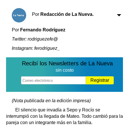
Clasificados
Horóscopo
Por
Redacción de La Nueva.
Suplementos
Farmacias
Servicios
Por
Fernando Rodríguez
Transportes
Twitter: rodriguezefe@
Loterías
Instagram: ferodriguez_
Datos Útiles
Fúnebres
Recibí los Newsletters de La Nueva
Edictos
sin costo
Teléfonos de urgencia
Registrar
(Nota publicada en la edición impresa)
El silencio que invadía a Sepo y Rocío se
interrumpió con la llegada de Mateo. Todo cambió para la
pareja con un integrante más en la familia.