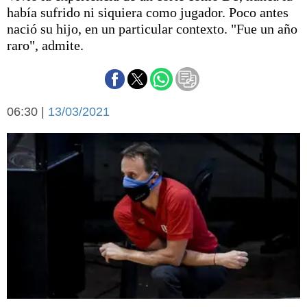
Básquetbol
había sufrido ni siquiera como jugador. Poco antes
Fútbol
nació su hijo, en un particular contexto. "Fue un año
raro", admite.
Federal A
Aplausos
Arte y cultura
Cines
Economía y finanzas
Economía y campo
06:30 |
13/03/2021
Con el campo
Espacio empresas
Sociedad
Sociedad y tiempo
libre
Tecnología
Turismo
Salud
Es viral
El tiempo
Cartón Lleno
Fúnebres