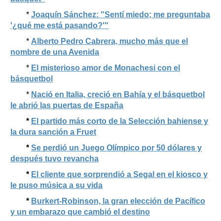
*
Joaquín Sánchez: "Sentí miedo; me preguntaba
'¿qué me está pasando?'"
*
Alberto Pedro Cabrera, mucho más que el
nombre de una Avenida
*
El misterioso amor de Monachesi con el
básquetbol
*
Nació en Italia, creció en Bahía y el básquetbol
le abrió las puertas de España
*
El partido más corto de la Selección bahiense y
la dura sanción a Fruet
*
Se perdió un Juego Olímpico por 50 dólares y
después tuvo revancha
*
El cliente que sorprendió a Segal en el kiosco y
le puso música a su vida
*
Burkert-Robinson, la gran elección de Pacífico
y un embarazo que cambió el destino