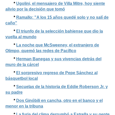
*
Ugolini, el mensajero de Villa Mitre, hoy siente
alivio por la decisión que tomó
*
Ramallo: "A los 15 años quedé solo y no salí de
caño"
*
El triunfo de la selección bahiense que dio la
vuelta al mundo
*
La noche que McSweeney, el extranjero de
Olimpo, quemó las redes de Pacífico
*
Herman Banegas y sus vivencias detrás del
muro de la cárcel
*
El sorpresivo regreso de Pepe Sánchez al
básquetbol local
*
Secuelas de la historia de Eddie Roberson Jr. y
su padre
*
Dos Ginóbili en cancha, otro en el banco y el
menor en la tribuna
*
La furia del clima derrumbó a Estrella y su gente