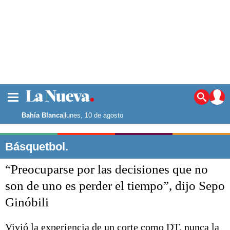
La ciudad
Noticias
Bahía Blanca
|
lunes, 10 de agosto
Punta Alta
La región
Básquetbol.
El país
“Preocuparse por las decisiones que no
El mundo
Seguridad
son de uno es perder el tiempo”, dijo Sepo
Opinión
Ginóbili
Escenario Olímpico
Deportes
Liga del Sur
Vivió la experiencia de un corte como DT, nunca la