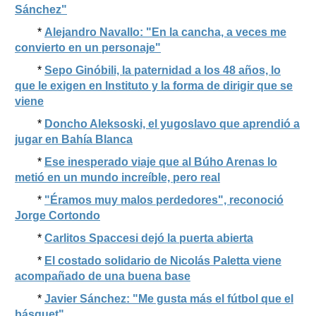
Sánchez"
*
Alejandro Navallo: "En la cancha, a veces me
convierto en un personaje"
*
Sepo Ginóbili, la paternidad a los 48 años, lo
que le exigen en Instituto y la forma de dirigir que se
viene
*
Doncho Aleksoski, el yugoslavo que aprendió a
jugar en Bahía Blanca
*
Ese inesperado viaje que al Búho Arenas lo
metió en un mundo increíble, pero real
*
"Éramos muy malos perdedores", reconoció
Jorge Cortondo
*
Carlitos Spaccesi dejó la puerta abierta
*
El costado solidario de Nicolás Paletta viene
acompañado de una buena base
*
Javier Sánchez: "Me gusta más el fútbol que el
básquet"