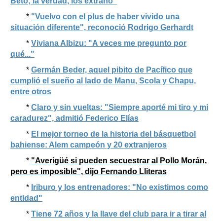
Beto; la verdad, los extraño"
*
"Vuelvo con el plus de haber vivido una
situación diferente", reconoció Rodrigo Gerhardt
*
Viviana Albizu: "A veces me pregunto por
qué..."
*
Germán Beder, aquel pibito de Pacífico que
cumplió el sueño al lado de Manu, Scola y Chapu,
entre otros
*
Claro y sin vueltas: "Siempre aporté mi tiro y mi
caradurez", admitió Federico Elías
*
El mejor torneo de la historia del básquetbol
bahiense: Alem campeón y 20 extranjeros
*
"Averigüé si pueden secuestrar al Pollo Morán,
pero es imposible", dijo Fernando Lliteras
*
Iriburo y los entrenadores: "No existimos como
entidad"
*
Tiene 72 años y la llave del club para ir a tirar al