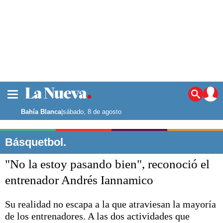
La ciudad
Noticias
Bahía Blanca
|
sábado, 8 de agosto
Punta Alta
La región
Básquetbol.
El país
"No la estoy pasando bien", reconoció el
El mundo
Seguridad
entrenador Andrés Iannamico
Opinión
Escenario Olímpico
Su realidad no escapa a la que atraviesan la mayoría
Deportes
de los entrenadores. A las dos actividades que
Liga del Sur