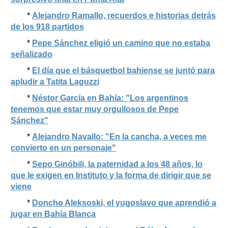
*
Alejandro Ramallo, recuerdos e historias detrás
de los 918 partidos
*
Pepe Sánchez eligió un camino que no estaba
señalizado
*
El día que el básquetbol bahiense se juntó para
apludir a Tatita Laguzzi
*
Néstor García en Bahía: "Los argentinos
tenemos que estar muy orgullosos de Pepe
Sánchez"
*
Alejandro Navallo: "En la cancha, a veces me
convierto en un personaje"
*
Sepo Ginóbili, la paternidad a los 48 años, lo
que le exigen en Instituto y la forma de dirigir que se
viene
*
Doncho Aleksoski, el yugoslavo que aprendió a
jugar en Bahía Blanca