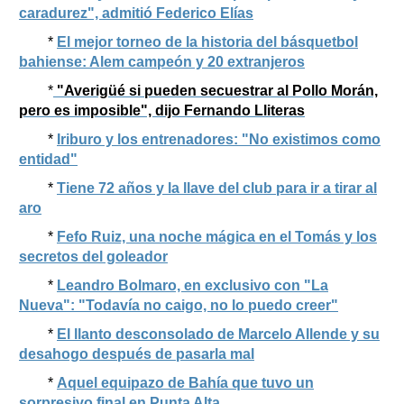
caradurez", admitió Federico Elías
*
El mejor torneo de la historia del básquetbol
bahiense: Alem campeón y 20 extranjeros
*
"Averigüé si pueden secuestrar al Pollo Morán,
pero es imposible", dijo Fernando Lliteras
*
Iriburo y los entrenadores: "No existimos como
entidad"
*
Tiene 72 años y la llave del club para ir a tirar al
aro
*
Fefo Ruiz, una noche mágica en el Tomás y los
secretos del goleador
*
Leandro Bolmaro, en exclusivo con "La
Nueva": "Todavía no caigo, no lo puedo creer"
*
El llanto desconsolado de Marcelo Allende y su
desahogo después de pasarla mal
*
Aquel equipazo de Bahía que tuvo un
sorpresivo final en Punta Alta