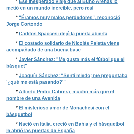
*
Ese inesperado viaje que al Búho Arenas lo
metió en un mundo increíble, pero real
*
"Éramos muy malos perdedores", reconoció
Jorge Cortondo
*
Carlitos Spaccesi dejó la puerta abierta
*
El costado solidario de Nicolás Paletta viene
acompañado de una buena base
*
Javier Sánchez: "Me gusta más el fútbol que el
básquet"
*
Joaquín Sánchez: "Sentí miedo; me preguntaba
'¿qué me está pasando?'"
*
Alberto Pedro Cabrera, mucho más que el
nombre de una Avenida
*
El misterioso amor de Monachesi con el
básquetbol
*
Nació en Italia, creció en Bahía y el básquetbol
le abrió las puertas de España