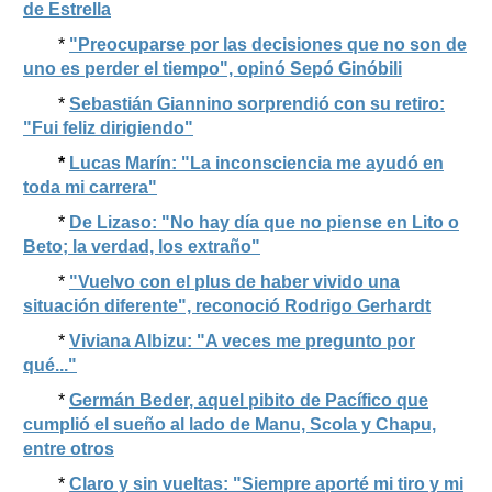
de Estrella
*
"Preocuparse por las decisiones que no son de
uno es perder el tiempo", opinó Sepó Ginóbili
*
Sebastián Giannino sorprendió con su retiro:
"Fui feliz dirigiendo"
*
Lucas Marín: "La inconsciencia me ayudó en
toda mi carrera"
*
De Lizaso: "No hay día que no piense en Lito o
Beto; la verdad, los extraño"
*
"Vuelvo con el plus de haber vivido una
situación diferente", reconoció Rodrigo Gerhardt
*
Viviana Albizu: "A veces me pregunto por
qué..."
*
Germán Beder, aquel pibito de Pacífico que
cumplió el sueño al lado de Manu, Scola y Chapu,
entre otros
*
Claro y sin vueltas: "Siempre aporté mi tiro y mi