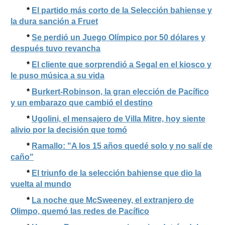
*
El partido más corto de la Selección bahiense y
la dura sanción a Fruet
*
Se perdió un Juego Olímpico por 50 dólares y
después tuvo revancha
*
El cliente que sorprendió a Segal en el kiosco y
le puso música a su vida
*
Burkert-Robinson, la gran elección de Pacífico
y un embarazo que cambió el destino
*
Ugolini, el mensajero de Villa Mitre, hoy siente
alivio por la decisión que tomó
*
Ramallo: "A los 15 años quedé solo y no salí de
caño"
*
El triunfo de la selección bahiense que dio la
vuelta al mundo
*
La noche que McSweeney, el extranjero de
Olimpo, quemó las redes de Pacífico