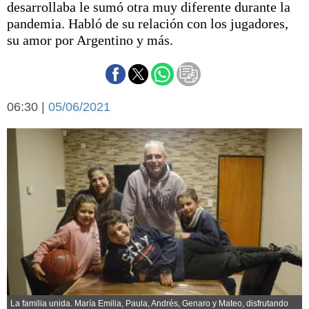
desarrollaba le sumó otra muy diferente durante la
Básquetbol
pandemia. Habló de su relación con los jugadores,
Fútbol
su amor por Argentino y más.
Federal A
Aplausos
Arte y cultura
Cines
Economía y finanzas
06:30 |
Economía y campo
05/06/2021
Con el campo
Espacio empresas
Sociedad
Sociedad y tiempo
libre
Tecnología
Turismo
Salud
Es viral
El tiempo
Cartón Lleno
Fúnebres
La familia unida. María Emilia, Paula, Andrés, Genaro y Mateo, disfrutando