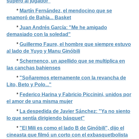
superó al jugador"
*
Martín Fernández, el mendocino que se
enamoró de Bahía... Basket
*
Juan Andrés García: "Me he amigado
demasiado con la soledad"
*
Guillermo Faure, el hombre que siempre estuvo
al lado de Yuyo y Manu Ginóbili
*
Schernenco, un apellido que se multiplica en
las canchas bahienses
*
"Soñaremos eternamente con la revancha de
Lito, Beto y Polo..."
*
Federico Harina y Fabricio Piccinini, unidos por
el amor de una misma mujer
*
La despedida de Javier Sánchez: "Ya no siento
lo que sentía dirigiendo básquet"
*
"El Mili es como el lado B de Ginóbili", dijo el
cineasta que filmó un corto con el exbasquetbolista