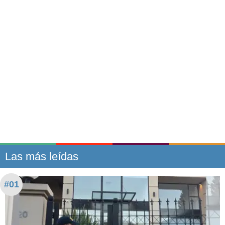
Las más leídas
#01