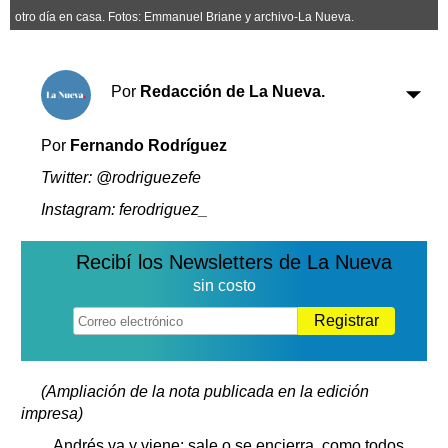
Clasificados
otro día en casa. Fotos: Emmanuel Briane y archivo-La Nueva.
Horóscopo
Suplementos
Por
Redacción de La Nueva.
Farmacias
Servicios
Transportes
Por
Fernando Rodríguez
Loterías
Datos Útiles
Twitter: @rodriguezefe
Fúnebres
Instagram: ferodriguez_
Edictos
Teléfonos de urgencia
Recibí los Newsletters de La Nueva
sin costo
Registrar
(Ampliación de la nota publicada en la edición
impresa)
Andrés va y viene; sale o se encierra, como todos,