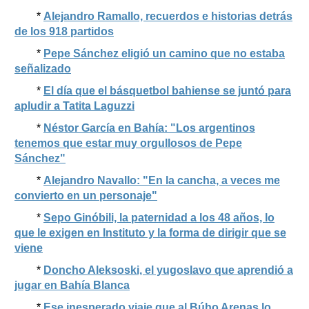
*
Alejandro Ramallo, recuerdos e historias detrás
de los 918 partidos
*
Pepe Sánchez eligió un camino que no estaba
señalizado
*
El día que el básquetbol bahiense se juntó para
apludir a Tatita Laguzzi
*
Néstor García en Bahía: "Los argentinos
tenemos que estar muy orgullosos de Pepe
Sánchez"
*
Alejandro Navallo: "En la cancha, a veces me
convierto en un personaje"
*
Sepo Ginóbili, la paternidad a los 48 años, lo
que le exigen en Instituto y la forma de dirigir que se
viene
*
Doncho Aleksoski, el yugoslavo que aprendió a
jugar en Bahía Blanca
*
Ese inesperado viaje que al Búho Arenas lo