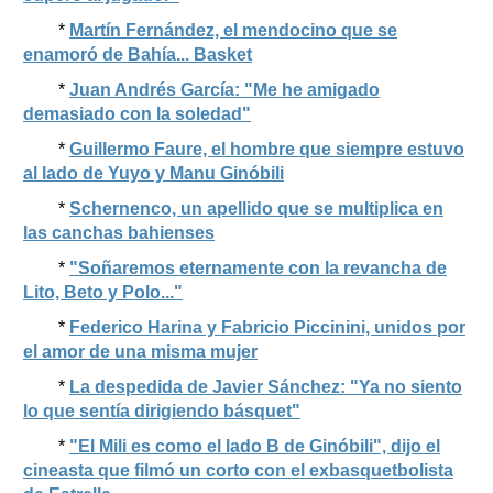
*
Martín Fernández, el mendocino que se
enamoró de Bahía... Basket
*
Juan Andrés García: "Me he amigado
demasiado con la soledad"
*
Guillermo Faure, el hombre que siempre estuvo
al lado de Yuyo y Manu Ginóbili
*
Schernenco, un apellido que se multiplica en
las canchas bahienses
*
"Soñaremos eternamente con la revancha de
Lito, Beto y Polo..."
*
Federico Harina y Fabricio Piccinini, unidos por
el amor de una misma mujer
*
La despedida de Javier Sánchez: "Ya no siento
lo que sentía dirigiendo básquet"
*
"El Mili es como el lado B de Ginóbili", dijo el
cineasta que filmó un corto con el exbasquetbolista