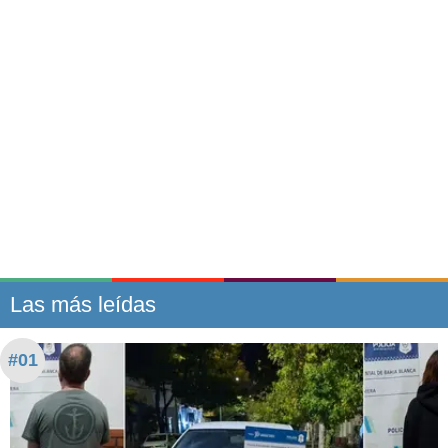
Las más leídas
#01