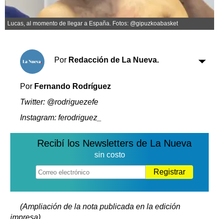
Clasificados
Horóscopo
Lucas, al momento de llegar a España. Fotos: @gipuzkoabasket
Suplementos
Farmacias
Servicios
Transportes
Por
Redacción de La Nueva.
Loterías
Datos Útiles
Por
Fernando Rodríguez
Fúnebres
Twitter: @rodriguezefe
Edictos
Instagram: ferodriguez_
Teléfonos de urgencia
Recibí los Newsletters de La Nueva
sin costo
Registrar
(Ampliación de la nota publicada en la edición
impresa)