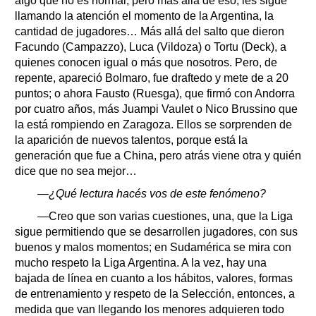
algo que no es normal, pero más allá de eso, les sigue
llamando la atención el momento de la Argentina, la
cantidad de jugadores… Más allá del salto que dieron
Facundo (Campazzo), Luca (Vildoza) o Tortu (Deck), a
quienes conocen igual o más que nosotros. Pero, de
repente, apareció Bolmaro, fue draftedo y mete de a 20
puntos; o ahora Fausto (Ruesga), que firmó con Andorra
por cuatro años, más Juampi Vaulet o Nico Brussino que
la está rompiendo en Zaragoza. Ellos se sorprenden de
la aparición de nuevos talentos, porque está la
generación que fue a China, pero atrás viene otra y quién
dice que no sea mejor…
—¿Qué lectura hacés vos de este fenómeno?
—Creo que son varias cuestiones, una, que la Liga
sigue permitiendo que se desarrollen jugadores, con sus
buenos y malos momentos; en Sudamérica se mira con
mucho respeto la Liga Argentina. A la vez, hay una
bajada de línea en cuanto a los hábitos, valores, formas
de entrenamiento y respeto de la Selección, entonces, a
medida que van llegando los menores adquieren todo