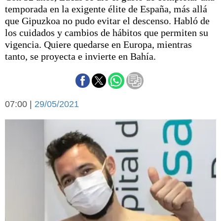
Básquetbol
temporada en la exigente élite de España, más allá
Fútbol
que Gipuzkoa no pudo evitar el descenso. Habló de
los cuidados y cambios de hábitos que permiten su
Federal A
vigencia. Quiere quedarse en Europa, mientras
Aplausos
Arte y cultura
tanto, se proyecta e invierte en Bahía.
Cines
Economía y finanzas
Economía y campo
Con el campo
Espacio empresas
07:00 |
29/05/2021
Sociedad
Sociedad y tiempo
libre
Tecnología
Turismo
Salud
Es viral
El tiempo
Cartón Lleno
Fúnebres