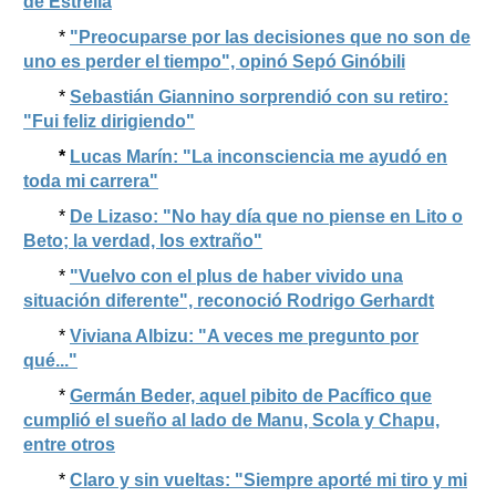
de Estrella
*
"Preocuparse por las decisiones que no son de
uno es perder el tiempo", opinó Sepó Ginóbili
*
Sebastián Giannino sorprendió con su retiro:
"Fui feliz dirigiendo"
*
Lucas Marín: "La inconsciencia me ayudó en
toda mi carrera"
*
De Lizaso: "No hay día que no piense en Lito o
Beto; la verdad, los extraño"
*
"Vuelvo con el plus de haber vivido una
situación diferente", reconoció Rodrigo Gerhardt
*
Viviana Albizu: "A veces me pregunto por
qué..."
*
Germán Beder, aquel pibito de Pacífico que
cumplió el sueño al lado de Manu, Scola y Chapu,
entre otros
*
Claro y sin vueltas: "Siempre aporté mi tiro y mi