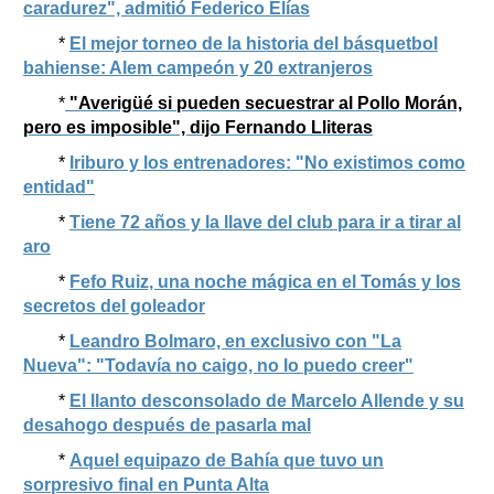
caradurez", admitió Federico Elías
*
El mejor torneo de la historia del básquetbol
bahiense: Alem campeón y 20 extranjeros
*
"Averigüé si pueden secuestrar al Pollo Morán,
pero es imposible", dijo Fernando Lliteras
*
Iriburo y los entrenadores: "No existimos como
entidad"
*
Tiene 72 años y la llave del club para ir a tirar al
aro
*
Fefo Ruiz, una noche mágica en el Tomás y los
secretos del goleador
*
Leandro Bolmaro, en exclusivo con "La
Nueva": "Todavía no caigo, no lo puedo creer"
*
El llanto desconsolado de Marcelo Allende y su
desahogo después de pasarla mal
*
Aquel equipazo de Bahía que tuvo un
sorpresivo final en Punta Alta