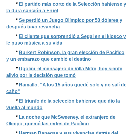
*
El partido más corto de la Selección bahiense y
la dura sanción a Fruet
*
Se perdió un Juego Olímpico por 50 dólares y
después tuvo revancha
*
El cliente que sorprendió a Segal en el kiosco y
le puso música a su vida
*
Burkert-Robinson, la gran elección de Pacífico
y un embarazo que cambió el destino
*
Ugolini, el mensajero de Villa Mitre, hoy siente
alivio por la decisión que tomó
*
Ramallo: "A los 15 años quedé solo y no salí de
caño"
*
El triunfo de la selección bahiense que dio la
vuelta al mundo
*
La noche que McSweeney, el extranjero de
Olimpo, quemó las redes de Pacífico
*
Herman Banegas y sus vivencias detrás del