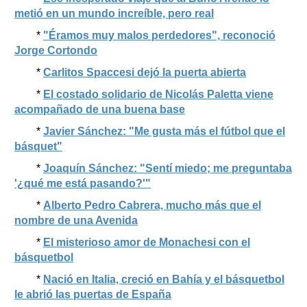
metió en un mundo increíble, pero real
*
"Éramos muy malos perdedores", reconoció
Jorge Cortondo
*
Carlitos Spaccesi dejó la puerta abierta
*
El costado solidario de Nicolás Paletta viene
acompañado de una buena base
*
Javier Sánchez: "Me gusta más el fútbol que el
básquet"
*
Joaquín Sánchez: "Sentí miedo; me preguntaba
'¿qué me está pasando?'"
*
Alberto Pedro Cabrera, mucho más que el
nombre de una Avenida
*
El misterioso amor de Monachesi con el
básquetbol
*
Nació en Italia, creció en Bahía y el básquetbol
le abrió las puertas de España