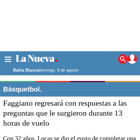
La ciudad
Noticias
Bahía Blanca
|
domingo, 9 de agosto
Punta Alta
La región
Básquetbol.
El país
Faggiano regresará con respuestas a las
El mundo
Seguridad
preguntas que le surgieron durante 13
Opinión
horas de vuelo
Escenario Olímpico
Deportes
Liga del Sur
Con 32 años, Lucas se dio el gusto de completar una