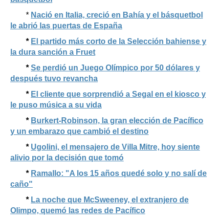
*
Nació en Italia, creció en Bahía y el básquetbol
le abrió las puertas de España
*
El partido más corto de la Selección bahiense y
la dura sanción a Fruet
*
Se perdió un Juego Olímpico por 50 dólares y
después tuvo revancha
*
El cliente que sorprendió a Segal en el kiosco y
le puso música a su vida
*
Burkert-Robinson, la gran elección de Pacífico
y un embarazo que cambió el destino
*
Ugolini, el mensajero de Villa Mitre, hoy siente
alivio por la decisión que tomó
*
Ramallo: "A los 15 años quedé solo y no salí de
caño"
*
La noche que McSweeney, el extranjero de
Olimpo, quemó las redes de Pacífico