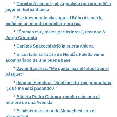
*
Doncho Aleksoski, el yugoslavo que aprendió a
jugar en Bahía Blanca
*
Ese inesperado viaje que al Búho Arenas lo
metió en un mundo increíble, pero real
*
"Éramos muy malos perdedores", reconoció
Jorge Cortondo
*
Carlitos Spaccesi dejó la puerta abierta
*
El costado solidario de Nicolás Paletta viene
acompañado de una buena base
*
Javier Sánchez: "Me gusta más el fútbol que el
básquet"
*
Joaquín Sánchez: "Sentí miedo; me preguntaba
'¿qué me está pasando?'"
*
Alberto Pedro Cabrera, mucho más que el
nombre de una Avenida
*
El misterioso amor de Monachesi con el
básquetbol