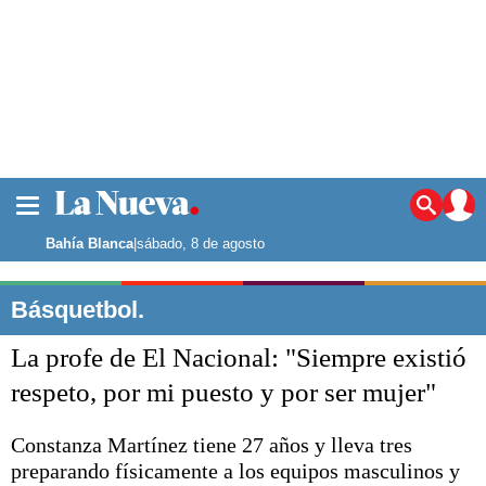
La ciudad
Noticias
Bahía Blanca
|
sábado, 8 de agosto
Punta Alta
La región
Básquetbol.
El país
La profe de El Nacional: "Siempre existió
El mundo
Seguridad
respeto, por mi puesto y por ser mujer"
Opinión
Escenario Olímpico
Constanza Martínez tiene 27 años y lleva tres
Deportes
preparando físicamente a los equipos masculinos y
Liga del Sur