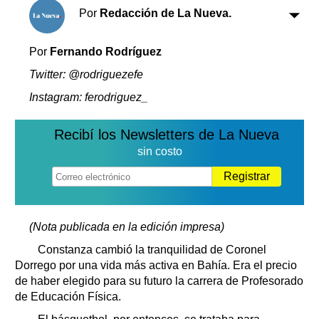
Clasificados
Por
Redacción de La Nueva.
Horóscopo
Suplementos
Por
Fernando Rodríguez
Farmacias
Servicios
Twitter: @rodriguezefe
Transportes
Instagram: ferodriguez_
Loterías
Datos Útiles
Recibí los Newsletters de La Nueva
Fúnebres
sin costo
Edictos
Registrar
Teléfonos de urgencia
(Nota publicada en la edición impresa)
Constanza cambió la tranquilidad de Coronel
Dorrego por una vida más activa en Bahía. Era el precio
de haber elegido para su futuro la carrera de Profesorado
de Educación Física.