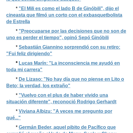
*
"El Mili es como el lado B de Ginóbili", dijo el
cineasta que filmó un corto con el exbasquetbolista
de Estrella
*
"Preocuparse por las decisiones que no son de
uno es perder el tiempo", opinó Sepó Ginóbili
*
Sebastián Giannino sorprendió con su retiro:
"Fui feliz dirigiendo"
*
Lucas Marín: "La inconsciencia me ayudó en
toda mi carrera"
*
De Lizaso: "No hay día que no piense en Lito o
Beto; la verdad, los extraño"
*
"Vuelvo con el plus de haber vivido una
situación diferente", reconoció Rodrigo Gerhardt
*
Viviana Albizu: "A veces me pregunto por
qué..."
*
Germán Beder, aquel pibito de Pacífico que