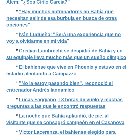
Alem: "¿Sos Cirilo García?"
*
"Hay muchos entrenadores en Bahía que
necesitan salir de esa burbuja en busca de otras
opciones"
*
Iván Ludueña: "Será una experiencia que no
voy a olvidarme en mi vida"
*
Cristian Lambrecht se despidió de Bahía y en
su equipaje lleva mucho más que un sueño olímpico
*
El bahiense que vive en Phoenix y estuvo en el
estadio alentando a Campazzo
*
"No la estoy pasando bien", reconoció el
entrenador Andrés Iannamico
*
Lucas Faggiano, 13 horas de vuelo y muchas
preguntas a las que le encontró respuestas
*
La noche que Bahía aplaudió, de pie, al
visitante que se consagró campeón en el Casanova
*
Víctor Lacerenza, el bahiense elegido para