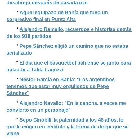
desahogo después de pasarla mal
*
Aquel equipazo de Bahía que tuvo un
sorpresivo final en Punta Alta
*
Alejandro Ramallo, recuerdos e historias detrás
de los 918 partidos
*
Pepe Sánchez eligió un camino que no estaba
señalizado
*
El día que el básquetbol bahiense se juntó para
aplaudir a Tatita Laguzzi
*
Néstor García en Bahía: "Los argentinos
tenemos que estar muy orgullosos de Pepe
Sánchez"
*
Alejandro Navallo: "En la cancha, a veces me
convierto en un personaje"
*
Sepo Ginóbili, la paternidad a los 48 años, lo
que le exigen en Instituto y la forma de dirigir que se
viene