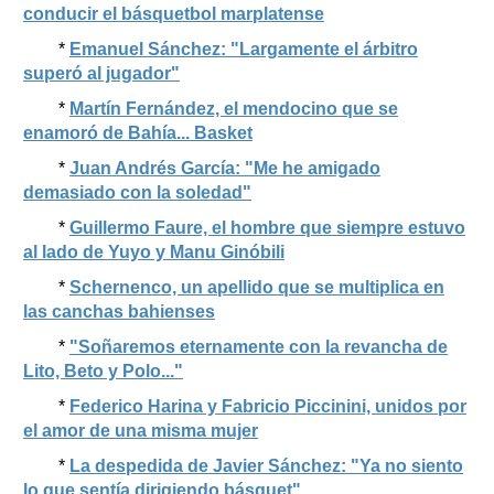
conducir el básquetbol marplatense
*
Emanuel Sánchez: "Largamente el árbitro
superó al jugador"
*
Martín Fernández, el mendocino que se
enamoró de Bahía... Basket
*
Juan Andrés García: "Me he amigado
demasiado con la soledad"
*
Guillermo Faure, el hombre que siempre estuvo
al lado de Yuyo y Manu Ginóbili
*
Schernenco, un apellido que se multiplica en
las canchas bahienses
*
"Soñaremos eternamente con la revancha de
Lito, Beto y Polo..."
*
Federico Harina y Fabricio Piccinini, unidos por
el amor de una misma mujer
*
La despedida de Javier Sánchez: "Ya no siento
lo que sentía dirigiendo básquet"