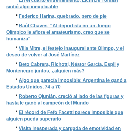
*
En el cuarto entrenamiento, Lichi De Tomasi
sintió algo inexplicable
*
Federico Harina, quebrado, pero de pie
*
Raúl Chaves: "Al deportista en un Juego
Olímpico le aflora el amateurismo, creo que se
humaniza"
*
Villa Mitre, el festejo inaugural ante Olimpo, y el
deseo de volver al José Martínez
*
Beto Cabrera, Richotti, Néstor García, Espil y
Montenegro juntos, ¿alguien más?
*
Algo que parecía imposible: Argentina le ganó a
Estados Unidos, 74 a 70
*
Roberto Ojunián, creció al lado de las figuras y
hasta le ganó al campeón del Mundo
*
El récord de Fefo Facetti parece imposible que
alguien pueda superarlo
*
Visita inesperada y cargada de emotividad en