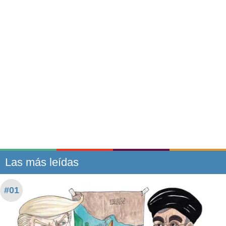
Las más leídas
#01