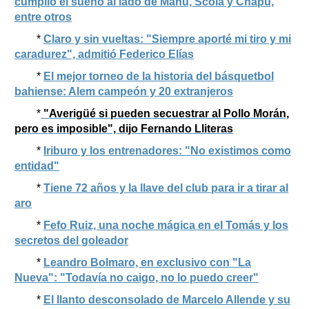
cumplió el sueño al lado de Manu, Scola y Chapu,
entre otros
*
Claro y sin vueltas: "Siempre aporté mi tiro y mi
caradurez", admitió Federico Elías
*
El mejor torneo de la historia del básquetbol
bahiense: Alem campeón y 20 extranjeros
*
"Averigüé si pueden secuestrar al Pollo Morán,
pero es imposible", dijo Fernando Lliteras
*
Iriburo y los entrenadores: "No existimos como
entidad"
*
Tiene 72 años y la llave del club para ir a tirar al
aro
*
Fefo Ruiz, una noche mágica en el Tomás y los
secretos del goleador
*
Leandro Bolmaro, en exclusivo con "La
Nueva": "Todavía no caigo, no lo puedo creer"
*
El llanto desconsolado de Marcelo Allende y su