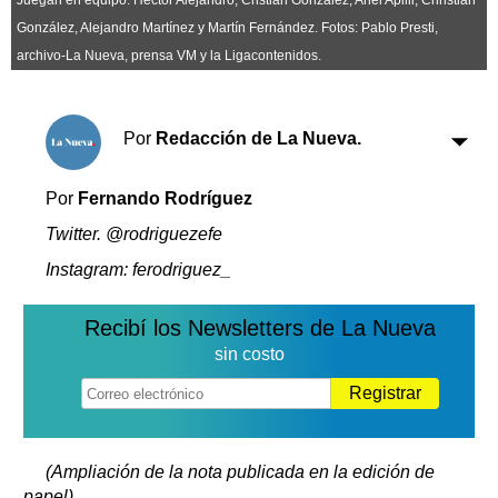
Clasificados
González, Alejandro Martínez y Martín Fernández. Fotos: Pablo Presti,
Horóscopo
archivo-La Nueva, prensa VM y la Ligacontenidos.
Suplementos
Farmacias
Servicios
Transportes
Por
Redacción de La Nueva.
Loterías
Datos Útiles
Por
Fernando Rodríguez
Fúnebres
Twitter. @rodriguezefe
Edictos
Instagram: ferodriguez_
Teléfonos de urgencia
Recibí los Newsletters de La Nueva
sin costo
Registrar
(Ampliación de la nota publicada en la edición de
papel)