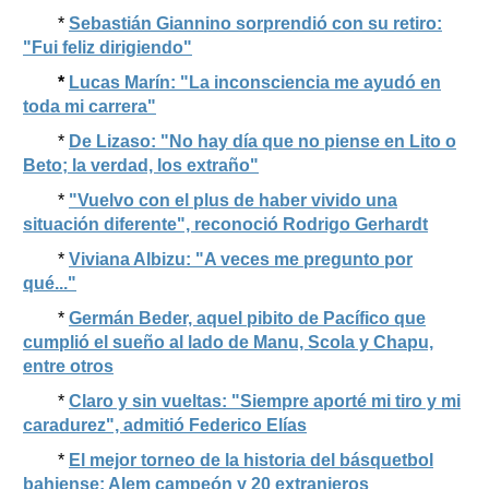
*
Sebastián Giannino sorprendió con su retiro:
"Fui feliz dirigiendo"
*
Lucas Marín: "La inconsciencia me ayudó en
toda mi carrera"
*
De Lizaso: "No hay día que no piense en Lito o
Beto; la verdad, los extraño"
*
"Vuelvo con el plus de haber vivido una
situación diferente", reconoció Rodrigo Gerhardt
*
Viviana Albizu: "A veces me pregunto por
qué..."
*
Germán Beder, aquel pibito de Pacífico que
cumplió el sueño al lado de Manu, Scola y Chapu,
entre otros
*
Claro y sin vueltas: "Siempre aporté mi tiro y mi
caradurez", admitió Federico Elías
*
El mejor torneo de la historia del básquetbol
bahiense: Alem campeón y 20 extranjeros