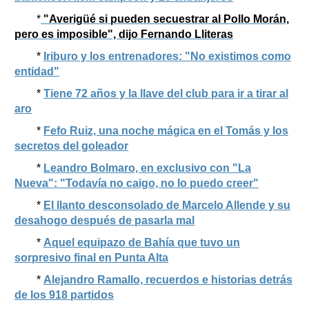
*
"Averigüé si pueden secuestrar al Pollo Morán,
pero es imposible", dijo Fernando Lliteras
*
Iriburo y los entrenadores: "No existimos como
entidad"
*
Tiene 72 años y la llave del club para ir a tirar al
aro
*
Fefo Ruiz, una noche mágica en el Tomás y los
secretos del goleador
*
Leandro Bolmaro, en exclusivo con "La
Nueva": "Todavía no caigo, no lo puedo creer"
*
El llanto desconsolado de Marcelo Allende y su
desahogo después de pasarla mal
*
Aquel equipazo de Bahía que tuvo un
sorpresivo final en Punta Alta
*
Alejandro Ramallo, recuerdos e historias detrás
de los 918 partidos