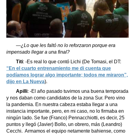
—¿Lo que les faltó no lo reforzaron porque era
impensado llegar a una final?
Titi
: -Es real lo que contó Lichi (De Tomasi, el DT:
“En el cuarto entrenamiento me di cuenta que
podíamos lograr algo importante; todos me miraron”,
dijo en La Nueva
).
Apilli
: -El año pasado tuvimos una buena temporada
y nos daban como candidatos de la zona Sur. Pero vino
la pandemia. En nuestra cabeza estaba llegar a una
instancia importante, pero, en mi caso, no lo firmaba en
ningún lado. Se fue (Franco) Pennacchiotti, es decir, 25
puntos y llegó (Javier) Bollo, un obrero, más (Leandro)
Cecchi. Armamos el equipo netamente bahiense, como