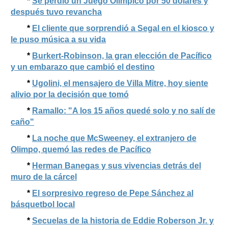
*
Se perdió un Juego Olímpico por 50 dólares y
después tuvo revancha
*
El cliente que sorprendió a Segal en el kiosco y
le puso música a su vida
*
Burkert-Robinson, la gran elección de Pacífico
y un embarazo que cambió el destino
*
Ugolini, el mensajero de Villa Mitre, hoy siente
alivio por la decisión que tomó
*
Ramallo: "A los 15 años quedé solo y no salí de
caño"
*
La noche que McSweeney, el extranjero de
Olimpo, quemó las redes de Pacífico
*
Herman Banegas y sus vivencias detrás del
muro de la cárcel
*
El sorpresivo regreso de Pepe Sánchez al
básquetbol local
*
Secuelas de la historia de Eddie Roberson Jr. y