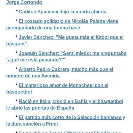
Jorge Cortondo
*
Carlitos Spaccesi dejó la puerta abierta
*
El costado solidario de Nicolás Paletta viene
acompañado de una buena base
*
Javier Sánchez: "Me gusta más el fútbol que el
básquet"
*
Joaquín Sánchez: "Sentí miedo; me preguntaba
'¿qué me está pasando?'"
*
Alberto Pedro Cabrera, mucho más que el
nombre de una Avenida
*
El misterioso amor de Monachesi con el
básquetbol
*
Nació en Italia, creció en Bahía y el básquetbol
le abrió las puertas de España
*
El partido más corto de la Selección bahiense y
la dura sanción a Fruet