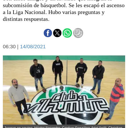
Básquetbol
subcomisión de básquetbol. Se les escapó el ascenso
Fútbol
a la Liga Nacional. Hubo varias preguntas y
distintas respuestas.
Federal A
Aplausos
Arte y cultura
Cines
Economía y finanzas
Economía y campo
06:30 |
14/08/2021
Con el campo
Espacio empresas
Sociedad
Sociedad y tiempo
libre
Tecnología
Turismo
Salud
Es viral
El tiempo
Cartón Lleno
Fúnebres
Juegan en equipo. Héctor Alejandro, Cristian González, Ariel Apilli, Christian