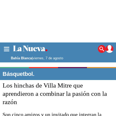
La ciudad
Noticias
Bahía Blanca
|
viernes, 7 de agosto
Punta Alta
La región
Básquetbol.
El país
Los hinchas de Villa Mitre que
El mundo
Seguridad
aprendieron a combinar la pasión con la
Opinión
razón
Escenario Olímpico
Deportes
Liga del Sur
Son cinco amigos y un invitado que integran la