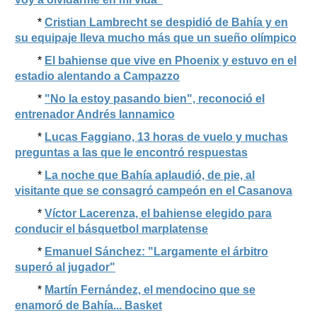
*
Cristian Lambrecht se despidió de Bahía y en
su equipaje lleva mucho más que un sueño olímpico
*
El bahiense que vive en Phoenix y estuvo en el
estadio alentando a Campazzo
*
"No la estoy pasando bien", reconoció el
entrenador Andrés Iannamico
*
Lucas Faggiano, 13 horas de vuelo y muchas
preguntas a las que le encontró respuestas
*
La noche que Bahía aplaudió, de pie, al
visitante que se consagró campeón en el Casanova
*
Víctor Lacerenza, el bahiense elegido para
conducir el básquetbol marplatense
*
Emanuel Sánchez: "Largamente el árbitro
superó al jugador"
*
Martín Fernández, el mendocino que se
enamoró de Bahía... Basket