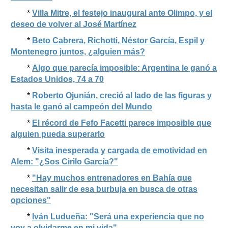
*
Villa Mitre, el festejo inaugural ante Olimpo, y el
deseo de volver al José Martínez
*
Beto Cabrera, Richotti, Néstor García, Espil y
Montenegro juntos, ¿alguien más?
*
Algo que parecía imposible: Argentina le ganó a
Estados Unidos, 74 a 70
*
Roberto Ojunián, creció al lado de las figuras y
hasta le ganó al campeón del Mundo
*
El récord de Fefo Facetti parece imposible que
alguien pueda superarlo
*
Visita inesperada y cargada de emotividad en
Alem: "¿Sos Cirilo García?"
*
"Hay muchos entrenadores en Bahía que
necesitan salir de esa burbuja en busca de otras
opciones"
*
Iván Ludueña: "Será una experiencia que no
voy a olvidarme en mi vida"