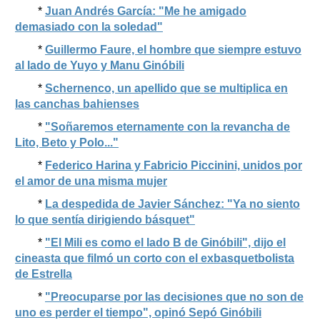
*
Juan Andrés García: "Me he amigado
demasiado con la soledad"
*
Guillermo Faure, el hombre que siempre estuvo
al lado de Yuyo y Manu Ginóbili
*
Schernenco, un apellido que se multiplica en
las canchas bahienses
*
"Soñaremos eternamente con la revancha de
Lito, Beto y Polo..."
*
Federico Harina y Fabricio Piccinini, unidos por
el amor de una misma mujer
*
La despedida de Javier Sánchez: "Ya no siento
lo que sentía dirigiendo básquet"
*
"El Mili es como el lado B de Ginóbili", dijo el
cineasta que filmó un corto con el exbasquetbolista
de Estrella
*
"Preocuparse por las decisiones que no son de
uno es perder el tiempo", opinó Sepó Ginóbili