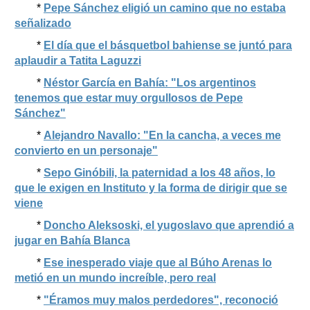
*
Pepe Sánchez eligió un camino que no estaba
señalizado
*
El día que el básquetbol bahiense se juntó para
aplaudir a Tatita Laguzzi
*
Néstor García en Bahía: "Los argentinos
tenemos que estar muy orgullosos de Pepe
Sánchez"
*
Alejandro Navallo: "En la cancha, a veces me
convierto en un personaje"
*
Sepo Ginóbili, la paternidad a los 48 años, lo
que le exigen en Instituto y la forma de dirigir que se
viene
*
Doncho Aleksoski, el yugoslavo que aprendió a
jugar en Bahía Blanca
*
Ese inesperado viaje que al Búho Arenas lo
metió en un mundo increíble, pero real
*
"Éramos muy malos perdedores", reconoció