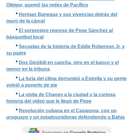
Olimpo, quemó las redes de Pacífico
*
Herman Banegas y sus vivencias detrás del
muro de la cárcel
*
El sorpresivo regreso de Pepe Sánchez al
básquetbol local
*
Secuelas de la historia de Eddie Roberson Jr. y
su padre
*
Dos Ginóbili en cancha, otro en el banco y el
menor en la tribuna
*
La furia del clima derrumbó a Estrella y su gente
volvió a ponerlo de pie
*
La visita de Chaney a la ciudad y la curiosa
historia del video que le llegó de Pepe
*
Revolución cubana en el Casanova, con un
uruguayo y un estadounidense defendiendo a Bahía
Seguinos en
Google Noticias