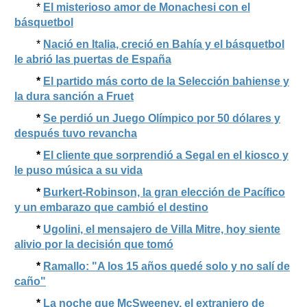
*
El misterioso amor de Monachesi con el
básquetbol
*
Nació en Italia, creció en Bahía y el básquetbol
le abrió las puertas de España
*
El partido más corto de la Selección bahiense y
la dura sanción a Fruet
*
Se perdió un Juego Olímpico por 50 dólares y
después tuvo revancha
*
El cliente que sorprendió a Segal en el kiosco y
le puso música a su vida
*
Burkert-Robinson, la gran elección de Pacífico
y un embarazo que cambió el destino
*
Ugolini, el mensajero de Villa Mitre, hoy siente
alivio por la decisión que tomó
*
Ramallo: "A los 15 años quedé solo y no salí de
caño"
*
La noche que McSweeney, el extranjero de