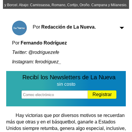
Clasificados
y Borcel. Abajo: Camissassa, Romano, Cortijo, Oroño. Campana y Milanesio.
Horóscopo
Suplementos
Por
Redacción de La Nueva.
Farmacias
Servicios
Transportes
Por
Fernando Rodríguez
Loterías
Datos Útiles
Twitter: @rodriguezefe
Fúnebres
Instagram: ferodriguez_
Edictos
Teléfonos de urgencia
Recibí los Newsletters de La Nueva
sin costo
Registrar
Hay victorias que por diversos motivos se recuerdan
más que otras y en el básquetbol, ganarle a Estados
Unidos siempre retumba, genera algo especial, inclusive,