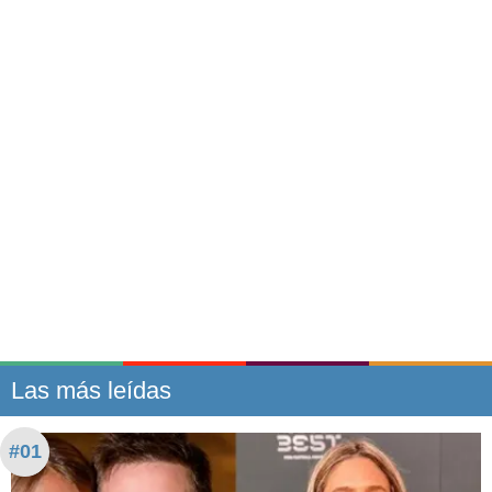
Las más leídas
#01