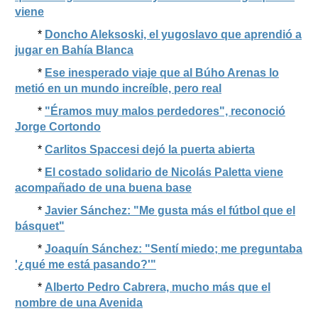
viene
*
Doncho Aleksoski, el yugoslavo que aprendió a
jugar en Bahía Blanca
*
Ese inesperado viaje que al Búho Arenas lo
metió en un mundo increíble, pero real
*
"Éramos muy malos perdedores", reconoció
Jorge Cortondo
*
Carlitos Spaccesi dejó la puerta abierta
*
El costado solidario de Nicolás Paletta viene
acompañado de una buena base
*
Javier Sánchez: "Me gusta más el fútbol que el
básquet"
*
Joaquín Sánchez: "Sentí miedo; me preguntaba
'¿qué me está pasando?'"
*
Alberto Pedro Cabrera, mucho más que el
nombre de una Avenida