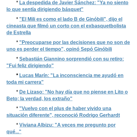
*
La despedida de Javier Sánchez: "Ya no siento
lo que sentía dirigiendo básquet"
*
"El Mili es como el lado B de Ginóbili", dijo el
cineasta que filmó un corto con el exbasquetbolista
de Estrella
*
"Preocuparse por las decisiones que no son de
uno es perder el tiempo", opinó Sepó Ginóbili
*
Sebastián Giannino sorprendió con su retiro:
"Fui feliz dirigiendo"
*
Lucas Marín: "La inconsciencia me ayudó en
toda mi carrera"
*
De Lizaso: "No hay día que no piense en Lito o
Beto; la verdad, los extraño"
*
"Vuelvo con el plus de haber vivido una
situación diferente", reconoció Rodrigo Gerhardt
*
Viviana Albizu: "A veces me pregunto por
qué..."