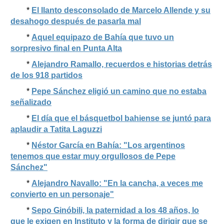
*
El llanto desconsolado de Marcelo Allende y su
desahogo después de pasarla mal
*
Aquel equipazo de Bahía que tuvo un
sorpresivo final en Punta Alta
*
Alejandro Ramallo, recuerdos e historias detrás
de los 918 partidos
*
Pepe Sánchez eligió un camino que no estaba
señalizado
*
El día que el básquetbol bahiense se juntó para
aplaudir a Tatita Laguzzi
*
Néstor García en Bahía: "Los argentinos
tenemos que estar muy orgullosos de Pepe
Sánchez"
*
Alejandro Navallo: "En la cancha, a veces me
convierto en un personaje"
*
Sepo Ginóbili, la paternidad a los 48 años, lo
que le exigen en Instituto y la forma de dirigir que se