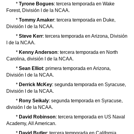
*
Tyrone Bogues
: tercera temporada en Wake
Forest, División I de la NCAA.
*
Tommy Amaker
: tercera temporada en Duke,
División I de la NCAA.
*
Steve Kerr
: tercera temporada en Arizona, División
I de la NCAA.
*
Kenny Anderson
: tercera temporada en North
Carolina, división I de la NCAA.
*
Sean Elliot
: primera temporada en Arizona,
División I de la NCAA.
*
Derrick McKey
: segunda temporada en Syracuse,
División I de la NCAA.
*
Rony Seikaly
: segunda temporada en Syracuse,
división I de la NCAA.
*
David Robinson
: tercera temporada en US Naval
Academy, All American.
*
David Butler
: tercera temporada en California