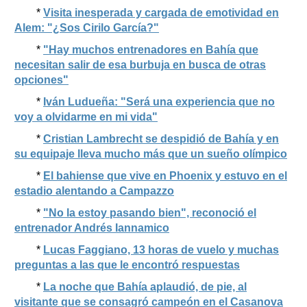
*
Visita inesperada y cargada de emotividad en
Alem: "¿Sos Cirilo García?"
*
"Hay muchos entrenadores en Bahía que
necesitan salir de esa burbuja en busca de otras
opciones"
*
Iván Ludueña: "Será una experiencia que no
voy a olvidarme en mi vida"
*
Cristian Lambrecht se despidió de Bahía y en
su equipaje lleva mucho más que un sueño olímpico
*
El bahiense que vive en Phoenix y estuvo en el
estadio alentando a Campazzo
*
"No la estoy pasando bien", reconoció el
entrenador Andrés Iannamico
*
Lucas Faggiano, 13 horas de vuelo y muchas
preguntas a las que le encontró respuestas
*
La noche que Bahía aplaudió, de pie, al
visitante que se consagró campeón en el Casanova