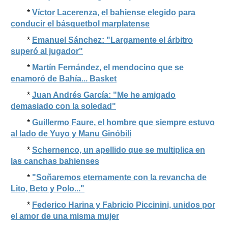
*
Víctor Lacerenza, el bahiense elegido para
conducir el básquetbol marplatense
*
Emanuel Sánchez: "Largamente el árbitro
superó al jugador"
*
Martín Fernández, el mendocino que se
enamoró de Bahía... Basket
*
Juan Andrés García: "Me he amigado
demasiado con la soledad"
*
Guillermo Faure, el hombre que siempre estuvo
al lado de Yuyo y Manu Ginóbili
*
Schernenco, un apellido que se multiplica en
las canchas bahienses
*
"Soñaremos eternamente con la revancha de
Lito, Beto y Polo..."
*
Federico Harina y Fabricio Piccinini, unidos por
el amor de una misma mujer