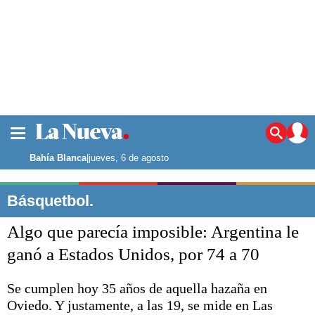
La ciudad
Noticias
Bahía Blanca
|
jueves, 6 de agosto
Punta Alta
La región
Básquetbol.
El país
Algo que parecía imposible: Argentina le
El mundo
Seguridad
ganó a Estados Unidos, por 74 a 70
Opinión
Escenario Olímpico
Se cumplen hoy 35 años de aquella hazaña en
Deportes
Oviedo. Y justamente, a las 19, se mide en Las
Liga del Sur