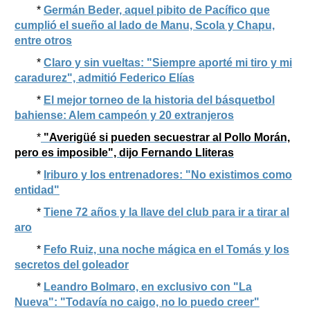
*
Germán Beder, aquel pibito de Pacífico que
cumplió el sueño al lado de Manu, Scola y Chapu,
entre otros
*
Claro y sin vueltas: "Siempre aporté mi tiro y mi
caradurez", admitió Federico Elías
*
El mejor torneo de la historia del básquetbol
bahiense: Alem campeón y 20 extranjeros
*
"Averigüé si pueden secuestrar al Pollo Morán,
pero es imposible", dijo Fernando Lliteras
*
Iriburo y los entrenadores: "No existimos como
entidad"
*
Tiene 72 años y la llave del club para ir a tirar al
aro
*
Fefo Ruiz, una noche mágica en el Tomás y los
secretos del goleador
*
Leandro Bolmaro, en exclusivo con "La
Nueva": "Todavía no caigo, no lo puedo creer"