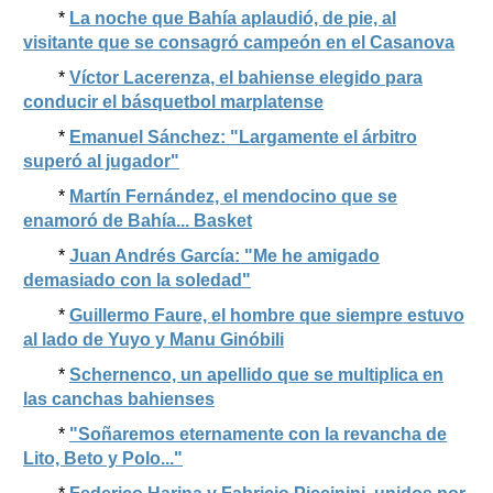
*
La noche que Bahía aplaudió, de pie, al
visitante que se consagró campeón en el Casanova
*
Víctor Lacerenza, el bahiense elegido para
conducir el básquetbol marplatense
*
Emanuel Sánchez: "Largamente el árbitro
superó al jugador"
*
Martín Fernández, el mendocino que se
enamoró de Bahía... Basket
*
Juan Andrés García: "Me he amigado
demasiado con la soledad"
*
Guillermo Faure, el hombre que siempre estuvo
al lado de Yuyo y Manu Ginóbili
*
Schernenco, un apellido que se multiplica en
las canchas bahienses
*
"Soñaremos eternamente con la revancha de
Lito, Beto y Polo..."