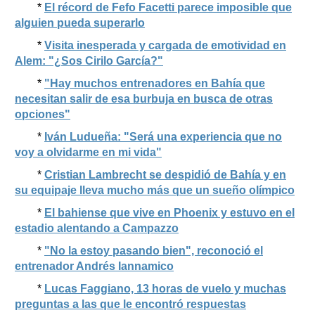
*
El récord de Fefo Facetti parece imposible que
alguien pueda superarlo
*
Visita inesperada y cargada de emotividad en
Alem: "¿Sos Cirilo García?"
*
"Hay muchos entrenadores en Bahía que
necesitan salir de esa burbuja en busca de otras
opciones"
*
Iván Ludueña: "Será una experiencia que no
voy a olvidarme en mi vida"
*
Cristian Lambrecht se despidió de Bahía y en
su equipaje lleva mucho más que un sueño olímpico
*
El bahiense que vive en Phoenix y estuvo en el
estadio alentando a Campazzo
*
"No la estoy pasando bien", reconoció el
entrenador Andrés Iannamico
*
Lucas Faggiano, 13 horas de vuelo y muchas
preguntas a las que le encontró respuestas