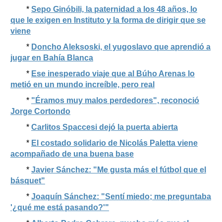
*
Sepo Ginóbili, la paternidad a los 48 años, lo
que le exigen en Instituto y la forma de dirigir que se
viene
*
Doncho Aleksoski, el yugoslavo que aprendió a
jugar en Bahía Blanca
*
Ese inesperado viaje que al Búho Arenas lo
metió en un mundo increíble, pero real
*
"Éramos muy malos perdedores", reconoció
Jorge Cortondo
*
Carlitos Spaccesi dejó la puerta abierta
*
El costado solidario de Nicolás Paletta viene
acompañado de una buena base
*
Javier Sánchez: "Me gusta más el fútbol que el
básquet"
*
Joaquín Sánchez: "Sentí miedo; me preguntaba
'¿qué me está pasando?'"