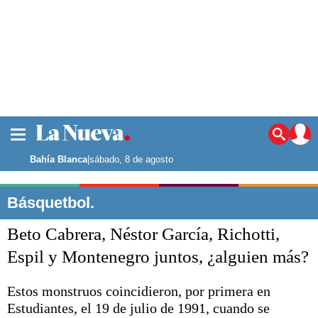
La ciudad
Noticias
Bahía Blanca
|
sábado, 8 de agosto
Punta Alta
La región
Básquetbol.
El país
Beto Cabrera, Néstor García, Richotti,
El mundo
Seguridad
Espil y Montenegro juntos, ¿alguien más?
Opinión
Escenario Olímpico
Estos monstruos coincidieron, por primera en
Deportes
Estudiantes, el 19 de julio de 1991, cuando se
Liga del Sur