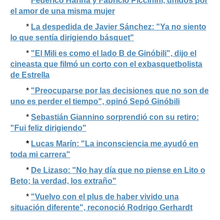
*
Federico Harina y Fabricio Piccinini, unidos por
el amor de una misma mujer
*
La despedida de Javier Sánchez: "Ya no siento
lo que sentía dirigiendo básquet"
*
"El Mili es como el lado B de Ginóbili", dijo el
cineasta que filmó un corto con el exbasquetbolista
de Estrella
*
"Preocuparse por las decisiones que no son de
uno es perder el tiempo", opinó Sepó Ginóbili
*
Sebastián Giannino sorprendió con su retiro:
"Fui feliz dirigiendo"
*
Lucas Marín: "La inconsciencia me ayudó en
toda mi carrera"
*
De Lizaso: "No hay día que no piense en Lito o
Beto; la verdad, los extraño"
*
"Vuelvo con el plus de haber vivido una
situación diferente", reconoció Rodrigo Gerhardt