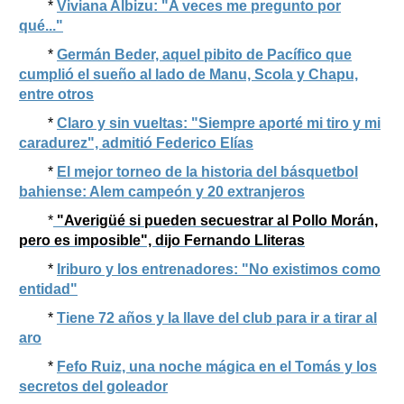
*
Viviana Albizu: "A veces me pregunto por
qué..."
*
Germán Beder, aquel pibito de Pacífico que
cumplió el sueño al lado de Manu, Scola y Chapu,
entre otros
*
Claro y sin vueltas: "Siempre aporté mi tiro y mi
caradurez", admitió Federico Elías
*
El mejor torneo de la historia del básquetbol
bahiense: Alem campeón y 20 extranjeros
*
"Averigüé si pueden secuestrar al Pollo Morán,
pero es imposible", dijo Fernando Lliteras
*
Iriburo y los entrenadores: "No existimos como
entidad"
*
Tiene 72 años y la llave del club para ir a tirar al
aro
*
Fefo Ruiz, una noche mágica en el Tomás y los
secretos del goleador