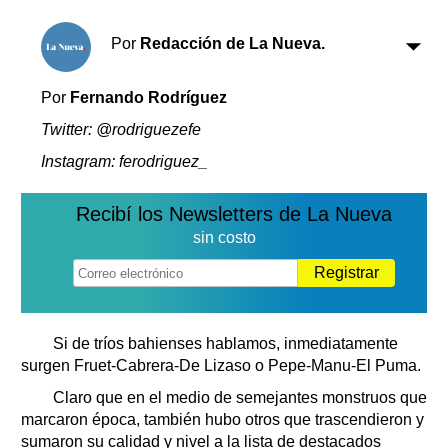
Clasificados
Horóscopo
Por
Redacción de La Nueva.
Suplementos
Farmacias
Por
Fernando Rodríguez
Servicios
Transportes
Twitter: @rodriguezefe
Loterías
Instagram: ferodriguez_
Datos Útiles
Fúnebres
Recibí los Newsletters de La Nueva
Edictos
sin costo
Teléfonos de urgencia
Registrar
Si de tríos bahienses hablamos, inmediatamente
surgen Fruet-Cabrera-De Lizaso o Pepe-Manu-El Puma.
Claro que en el medio de semejantes monstruos que
marcaron época, también hubo otros que trascendieron y
sumaron su calidad y nivel a la lista de destacados