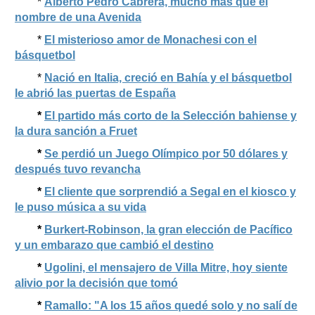
*
Alberto Pedro Cabrera, mucho más que el
nombre de una Avenida
*
El misterioso amor de Monachesi con el
básquetbol
*
Nació en Italia, creció en Bahía y el básquetbol
le abrió las puertas de España
*
El partido más corto de la Selección bahiense y
la dura sanción a Fruet
*
Se perdió un Juego Olímpico por 50 dólares y
después tuvo revancha
*
El cliente que sorprendió a Segal en el kiosco y
le puso música a su vida
*
Burkert-Robinson, la gran elección de Pacífico
y un embarazo que cambió el destino
*
Ugolini, el mensajero de Villa Mitre, hoy siente
alivio por la decisión que tomó
*
Ramallo: "A los 15 años quedé solo y no salí de