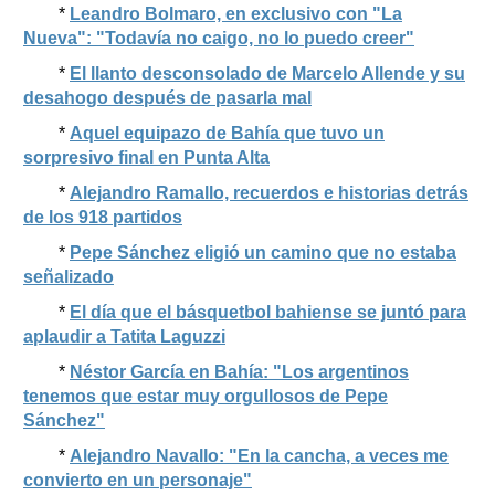
*
Leandro Bolmaro, en exclusivo con "La
Nueva": "Todavía no caigo, no lo puedo creer"
*
El llanto desconsolado de Marcelo Allende y su
desahogo después de pasarla mal
*
Aquel equipazo de Bahía que tuvo un
sorpresivo final en Punta Alta
*
Alejandro Ramallo, recuerdos e historias detrás
de los 918 partidos
*
Pepe Sánchez eligió un camino que no estaba
señalizado
*
El día que el básquetbol bahiense se juntó para
aplaudir a Tatita Laguzzi
*
Néstor García en Bahía: "Los argentinos
tenemos que estar muy orgullosos de Pepe
Sánchez"
*
Alejandro Navallo: "En la cancha, a veces me
convierto en un personaje"