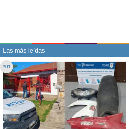
Las más leídas
#01