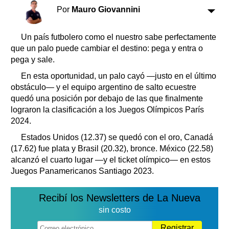
Clasificados
Por
Mauro Giovannini
Horóscopo
Suplementos
Un país futbolero como el nuestro sabe perfectamente
que un palo puede cambiar el destino: pega y entra o
Farmacias
Servicios
pega y sale.
Transportes
En esta oportunidad, un palo cayó ―justo en el último
Loterías
obstáculo― y el equipo argentino de salto ecuestre
Datos Útiles
quedó una posición por debajo de las que finalmente
Fúnebres
lograron la clasificación a los Juegos Olímpicos París
Edictos
2024.
Teléfonos de urgencia
Estados Unidos (12.37) se quedó con el oro, Canadá
(17.62) fue plata y Brasil (20.32), bronce. México (22.58)
alcanzó el cuarto lugar ―y el ticket olímpico― en estos
Juegos Panamericanos Santiago 2023.
Recibí los Newsletters de La Nueva
sin costo
Registrar