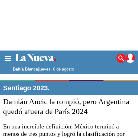
La ciudad
Noticias
Bahía Blanca
|
jueves, 6 de agosto
Punta Alta
La región
Santiago 2023.
El país
Damián Ancic la rompió, pero Argentina
El mundo
Seguridad
quedó afuera de París 2024
Opinión
Escenario Olímpico
En una increíble definición, México terminó a
Deportes
menos de tres puntos y logró la clasificación por
Liga del Sur