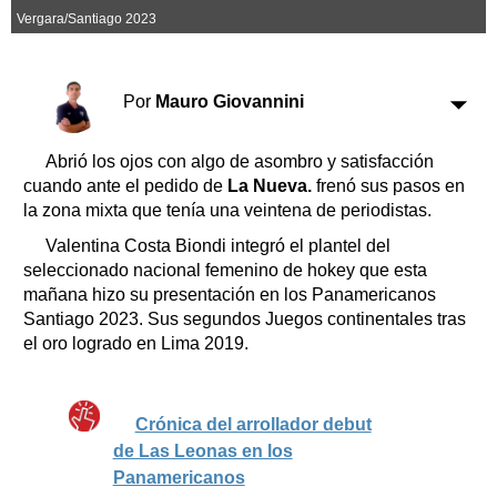
Clasificados
Vergara/Santiago 2023
Horóscopo
Suplementos
Por
Mauro Giovannini
Farmacias
Servicios
Transportes
Abrió los ojos con algo de asombro y satisfacción
Loterías
cuando ante el pedido de
La Nueva.
frenó sus pasos en
Datos Útiles
la zona mixta que tenía una veintena de periodistas.
Fúnebres
Valentina Costa Biondi integró el plantel del
Edictos
seleccionado nacional femenino de hokey que esta
Teléfonos de urgencia
mañana hizo su presentación en los Panamericanos
Santiago 2023. Sus segundos Juegos continentales tras
el oro logrado en Lima 2019.
Crónica del arrollador debut
de Las Leonas en los
Panamericanos