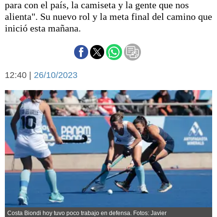
para con el país, la camiseta y la gente que nos
Básquetbol
alienta". Su nuevo rol y la meta final del camino que
Fútbol
inició esta mañana.
Federal A
Aplausos
Arte y cultura
Cines
Economía y finanzas
12:40 |
Economía y campo
26/10/2023
Con el campo
Espacio empresas
Sociedad
Sociedad y tiempo
libre
Tecnología
Turismo
Salud
Es viral
El tiempo
Cartón Lleno
Fúnebres
Costa Biondi hoy tuvo poco trabajo en defensa. Fotos: Javier