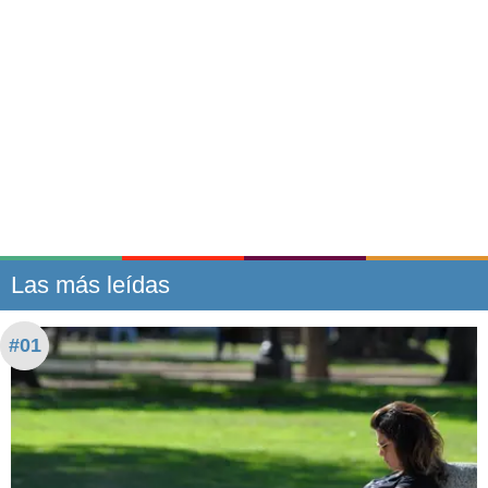
Las más leídas
#01