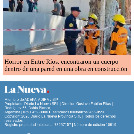
Horror en Entre Ríos: encontraron un cuerpo
dentro de una pared en una obra en construcción
Miembro de ADEPA, ADIRA y SIP
Propietario: Diario La Nueva SRL | Director: Gustavo Fabián Elías |
Rodríguez 55, Bahía Blanca,
Argentina | 0291 459-0000 Clasificados telefónicos: 455-0550
Copyright 2026 Diario La Nueva Provincia SRL | Todos los derechos
reservados |
Registro propiedad intelectual 73257157 | Número de edición 10919