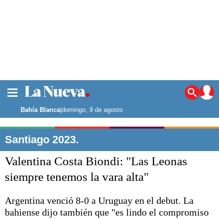
La ciudad
Noticias
Bahía Blanca
|
domingo, 9 de agosto
Punta Alta
La región
Santiago 2023.
El país
Valentina Costa Biondi: "Las Leonas
El mundo
Seguridad
siempre tenemos la vara alta"
Opinión
Escenario Olímpico
Argentina venció 8-0 a Uruguay en el debut. La
Deportes
bahiense dijo también que "es lindo el compromiso
Liga del Sur