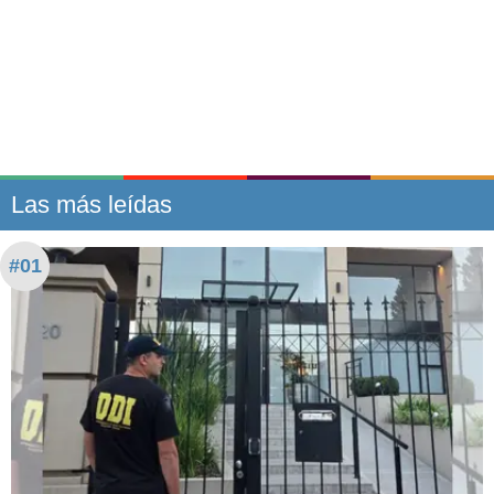
Las más leídas
#01