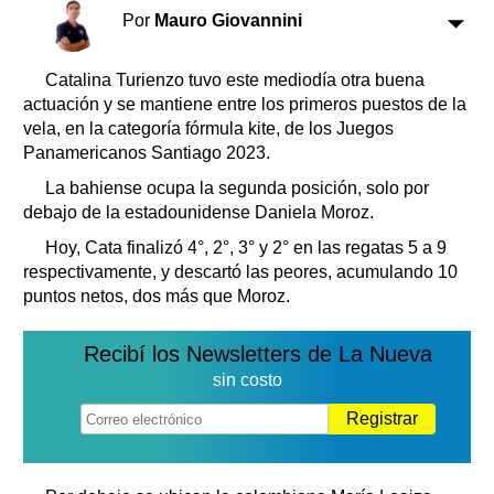
Clasificados
Por
Mauro Giovannini
Horóscopo
Suplementos
Catalina Turienzo tuvo este mediodía otra buena
actuación y se mantiene entre los primeros puestos de la
Farmacias
Servicios
vela, en la categoría fórmula kite, de los Juegos
Transportes
Panamericanos Santiago 2023.
Loterías
La bahiense ocupa la segunda posición, solo por
Datos Útiles
debajo de la estadounidense Daniela Moroz.
Fúnebres
Hoy, Cata finalizó 4°, 2°, 3° y 2° en las regatas 5 a 9
Edictos
respectivamente, y descartó las peores, acumulando 10
Teléfonos de urgencia
puntos netos, dos más que Moroz.
Recibí los Newsletters de La Nueva
sin costo
Registrar