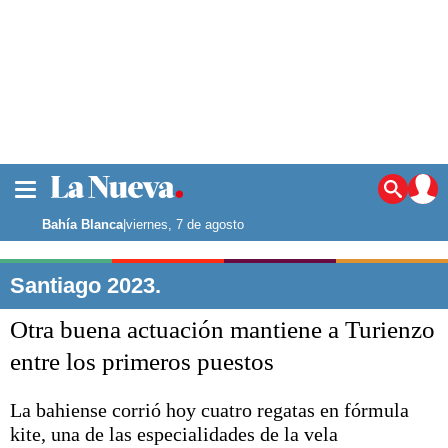
La ciudad
Noticias
Bahía Blanca
|
viernes, 7 de agosto
Punta Alta
La región
Santiago 2023.
El país
Otra buena actuación mantiene a Turienzo
El mundo
Seguridad
entre los primeros puestos
Opinión
Escenario Olímpico
La bahiense corrió hoy cuatro regatas en fórmula
Deportes
kite, una de las especialidades de la vela
Liga del Sur