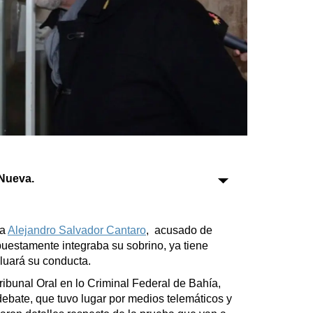
Sociedad
Tecnología
Turismo
Salud
Es viral
Nueva.
Farmacias
ca
Alejandro Salvador Cantaro
, acusado de
uestamente integraba su sobrino, ya tiene
Transportes
aluará su conducta.
Loterías
ibunal Oral en lo Criminal Federal de Bahía,
Datos Útiles
debate, que tuvo lugar por medios telemáticos y
Fúnebres