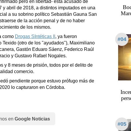
firmado pero en libertad- está acusado de
Boc
y abril de 2018, a distintos imputados en una
Marc
cial a su sobrino político Sebastián Gauna San
sustraerse de la acción penal y de no haber
nocimiento de los mismos.
da como
Drogas SIntéticas II
, ya fueron
#04
Texido (otro de los "ayudados"), Maximiliano
ucanera, Gastón Eduaro Sáenz, Federico Raúl
acio y Gustavo Rafael Nogales.
 y 8 meses de prisión, todos por el delito de
dalidad comercio.
edó pendiente porque estuvo prófugo más de
2020 lo capturaron en Córdoba.
Ince
pers
nos en
Google Noticias
#05