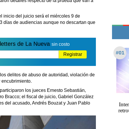
jaron detalles respecto de la prueba que van a
Edictos
Teléfonos de urgencia
 inicio del juicio será el miércoles 9 de
on 3 días de audiencias aunque no descartan que
letters de La Nueva
sin costo
#01
Registrar
os delitos de abuso de autoridad, violación de
y encubrimiento.
rticiparon los jueces Ernesto Sebastián,
 Bracco; el fiscal de juicio, Gabriel González
res del acusado, Andrés Bouzat y Juan Pablo
Inte
retro