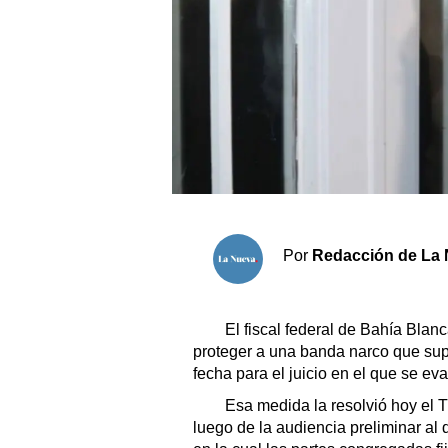
Sociedad y tiempo libre
El tiempo
Cartón Lleno
Fúnebres
Clasificados
Por
Redacción de La 
Horóscopo
Suplementos
El fiscal federal de Bahía Blan
Servicios
proteger a una banda narco que sup
fecha para el juicio en el que se ev
Esa medida la resolvió hoy el Tr
luego de la audiencia preliminar al 