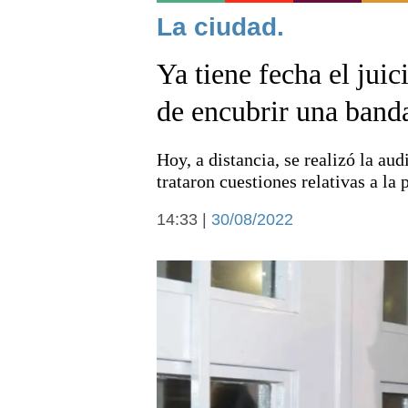
Noticias
La ciudad.
Ya tiene fecha el juic
de encubrir una band
Hoy, a distancia, se realizó la aud
Deportes
trataron cuestiones relativas a la 
14:33 |
30/08/2022
Arte y cultura
Economía y campo