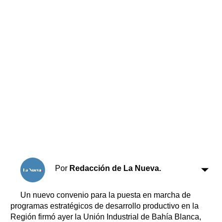
Horóscopo
Suplementos
Farmacias
Servicios
Transportes
Loterías
Datos Útiles
Fúnebres
Edictos
Teléfonos de urgencia
Por
Redacción de La Nueva.
Un nuevo convenio para la puesta en marcha de
programas estratégicos de desarrollo productivo en la
Región firmó ayer la Unión Industrial de Bahía Blanca,