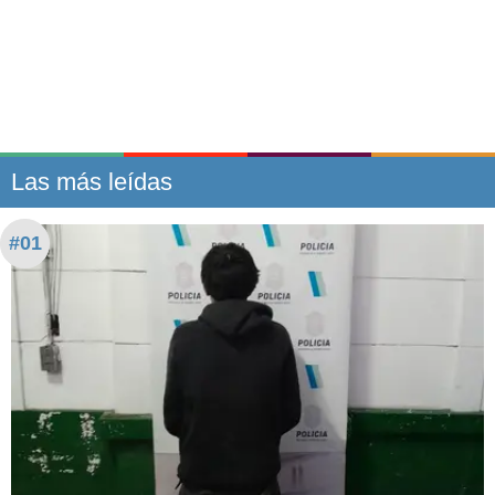
Las más leídas
#01