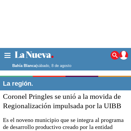
La ciudad
Noticias
Bahía Blanca
|
sábado, 8 de agosto
Punta Alta
La región
La región.
El país
Coronel Pringles se unió a la movida de
El mundo
Seguridad
Regionalización impulsada por la UIBB
Opinión
Escenario Olímpico
Es el noveno municipio que se integra al programa
Deportes
de desarrollo productivo creado por la entidad
Liga del Sur