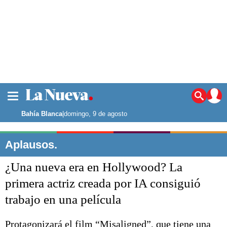
La ciudad
Noticias
Bahía Blanca
|
domingo, 9 de agosto
Punta Alta
La región
Aplausos.
El país
¿Una nueva era en Hollywood? La
El mundo
Seguridad
primera actriz creada por IA consiguió
Opinión
trabajo en una película
Escenario Olímpico
Deportes
Liga del Sur
Protagonizará el film “Misaligned”, que tiene una