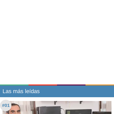
Las más leídas
#01