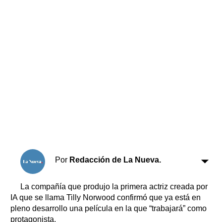
Horóscopo
Suplementos
Farmacias
Servicios
Transportes
Loterías
Datos Útiles
Fúnebres
Edictos
Teléfonos de urgencia
Por
Redacción de La Nueva.
La compañía que produjo la primera actriz creada por
IA que se llama Tilly Norwood confirmó que ya está en
pleno desarrollo una película en la que “trabajará” como
protagonista.