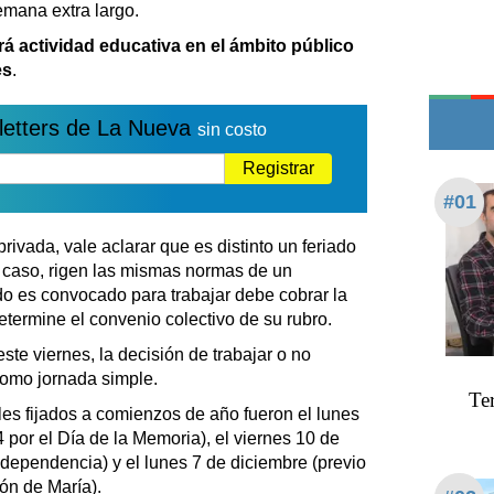
Teléfonos de urgencia
emana extra largo.
á actividad educativa en el ámbito público
es
.
letters de La Nueva
sin costo
Registrar
#01
rivada, vale aclarar que es distinto un feriado
r caso, rigen las mismas normas de un
o es convocado para trabajar debe cobrar la
etermine el convenio colectivo de su rubro.
ste viernes, la decisión de trabajar o no
omo jornada simple.
Te
les fijados a comienzos de año fueron el lunes
4 por el Día de la Memoria), el viernes 10 de
 Independencia) y el lunes 7 de diciembre (previo
ón de María).