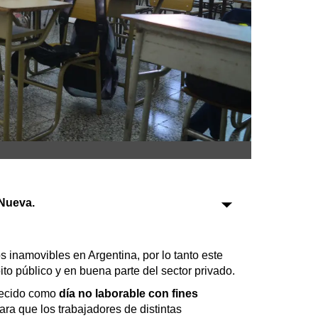
Sociedad
Tecnología
Turismo
Salud
Es viral
Nueva.
Farmacias
Transportes
Loterías
os inamovibles en Argentina, por lo tanto este
Datos Útiles
to público y en buena parte del sector privado.
Fúnebres
blecido como
día no laborable con fines
Edictos
ara que los trabajadores de distintas