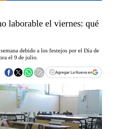
Punta Alta
La región
no laborable el viernes: qué
El país
El mundo
Seguridad
Opinión
semana debido a los festejos por el Día de
Escenario Olímpico
a el 9 de julio.
Liga del Sur
Básquetbol
Agregar La Nueva en
Fútbol
Federal A
Aplausos
Cines
Economía y finanzas
Con el campo
Espacio empresas