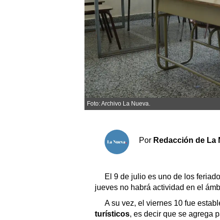
Sociedad y tiempo libre
El tiempo
Fúnebres
Clasificados
Foto: Archivo La Nueva.
Horóscopo
Suplementos
Por
Redacción de La 
Servicios
El 9 de julio es uno de los feriad
jueves no habrá actividad en el ámbi
A su vez, el viernes 10 fue esta
turísticos
, es decir que se agrega p