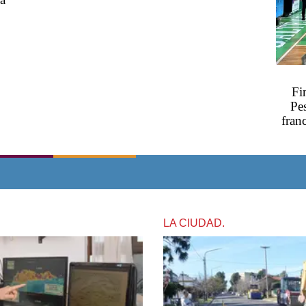
Fi
Pe
fran
LA CIUDAD.