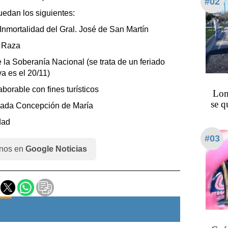
#02
uedan los siguientes:
 Inmortalidad del Gral. José de San Martín
a Raza
e la Soberanía Nacional (se trata de un feriado
a es el 20/11)
aborable con fines turísticos
Lom
se q
lada Concepción de María
dad
#03
nos en
Google Noticias