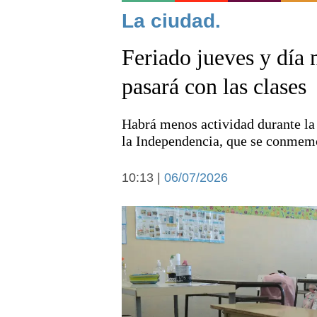
Noticias
La ciudad.
Feriado jueves y día 
pasará con las clases
Habrá menos actividad durante la 
Deportes
la Independencia, que se conmemor
10:13 |
06/07/2026
Arte y cultura
Economía y campo