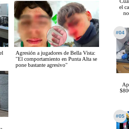
Cuá
el c
no
#04
el
Agresión a jugadores de Bella Vista:
"El comportamiento en Punta Alta se
pone bastante agresivo"
Ap
$800
#05
a