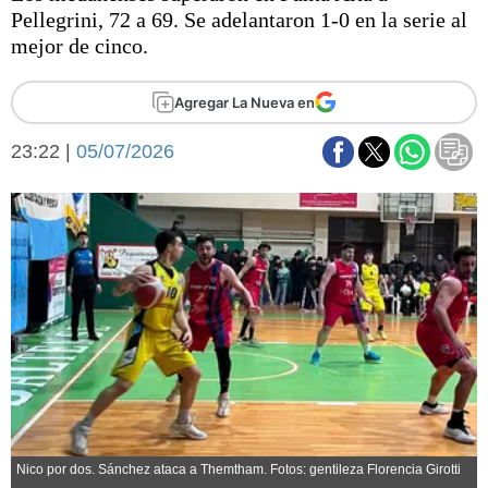
Básquetbol
Pellegrini, 72 a 69. Se adelantaron 1-0 en la serie al
Fútbol
mejor de cinco.
Federal A
Aplausos
Agregar La Nueva en
Arte y cultura
Cines
23:22 |
05/07/2026
Economía y finanzas
Economía y campo
Con el campo
Espacio empresas
Sociedad
Sociedad y tiempo
libre
Tecnología
Turismo
Salud
Es viral
El tiempo
Fúnebres
Clasificados
Nico por dos. Sánchez ataca a Themtham. Fotos: gentileza Florencia Girotti