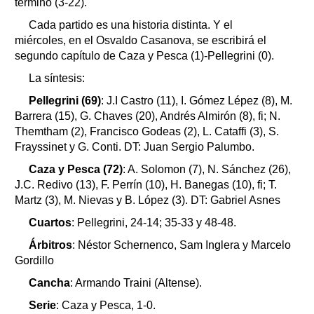
terminó (3-22).
Cada partido es una historia distinta. Y el
miércoles, en el Osvaldo Casanova, se escribirá el
segundo capítulo de Caza y Pesca (1)-Pellegrini (0).
La síntesis:
Pellegrini (69)
: J.I Castro (11), I. Gómez Lépez (8), M.
Barrera (15), G. Chaves (20), Andrés Almirón (8), fi; N.
Themtham (2), Francisco Godeas (2), L. Cataffi (3), S.
Frayssinet y G. Conti. DT: Juan Sergio Palumbo.
Caza y Pesca (72)
: A. Solomon (7), N. Sánchez (26),
J.C. Redivo (13), F. Perrín (10), H. Banegas (10), fi; T.
Martz (3), M. Nievas y B. López (3). DT: Gabriel Asnes
Cuartos
: Pellegrini, 24-14; 35-33 y 48-48.
Árbitros
: Néstor Schernenco, Sam Inglera⁩ y Marcelo⁩
Gordillo
Cancha
: Armando Traini (Altense).
Serie
: Caza y Pesca, 1-0.