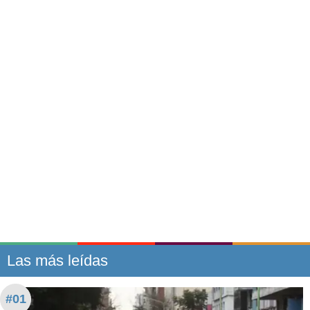
Las más leídas
#01