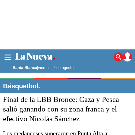
La ciudad
Noticias
Bahía Blanca
|
viernes, 7 de agosto
Punta Alta
La región
Básquetbol.
El país
Final de la LBB Bronce: Caza y Pesca
El mundo
Seguridad
salió ganando con su zona franca y el
Opinión
efectivo Nicolás Sánchez
Escenario Olímpico
Deportes
Liga del Sur
Los medanenses superaron en Punta Alta a