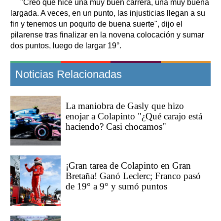
"Creo que hice una muy buen carrera, una muy buena
largada. A veces, en un punto, las injusticias llegan a su
fin y tenemos un poquito de buena suerte", dijo el
pilarense tras finalizar en la novena colocación y sumar
dos puntos, luego de largar 19°.
Noticias Relacionadas
La maniobra de Gasly que hizo
enojar a Colapinto "¿Qué carajo está
haciendo? Casi chocamos"
¡Gran tarea de Colapinto en Gran
Bretaña! Ganó Leclerc; Franco pasó
de 19° a 9° y sumó puntos