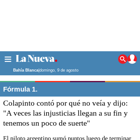
La ciudad
Noticias
Bahía Blanca
|
domingo, 9 de agosto
Punta Alta
La región
Fórmula 1.
El país
Colapinto contó por qué no veía y dijo:
El mundo
Seguridad
"A veces las injusticias llegan a su fin y
Opinión
tenemos un poco de suerte"
Escenario Olímpico
Deportes
Liga del Sur
El piloto argentino sumó puntos luego de terminar