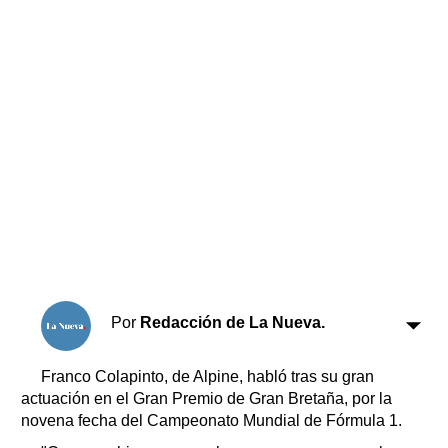
Horóscopo
Suplementos
Farmacias
Servicios
Transportes
Loterías
Datos Útiles
Fúnebres
Edictos
Teléfonos de urgencia
Por
Redacción de La Nueva.
Franco Colapinto, de Alpine, habló tras su gran
actuación en el Gran Premio de Gran Bretaña, por la
novena fecha del Campeonato Mundial de Fórmula 1.