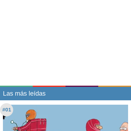
Las más leídas
#01