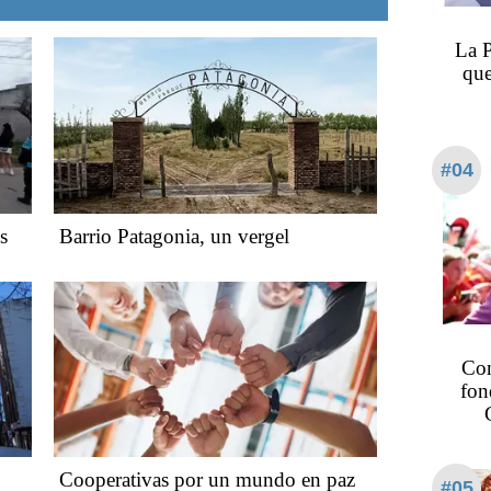
La P
que
#04
s
Barrio Patagonia, un vergel
Con
fon
Cooperativas por un mundo en paz
#05