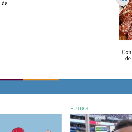
o de
Con 
de 
FÚTBOL.