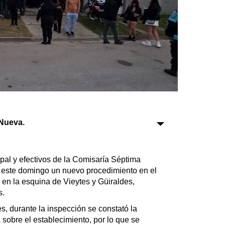
Sociedad
Tecnología
Turismo
Salud
Es viral
Nueva.
Farmacias
pal y efectivos de la Comisaría Séptima
Transportes
 este domingo un nuevo procedimiento en el
Loterías
en la esquina de Vieytes y Güiraldes,
Datos Útiles
s.
Fúnebres
s, durante la inspección se constató la
Edictos
 sobre el establecimiento, por lo que se