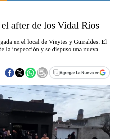
Punta Alta
La región
el after de los Vidal Ríos
El país
El mundo
gada en el local de Vieytes y Guiraldes. El
Seguridad
e la inspección y se dispuso una nueva
Opinión
Escenario Olímpico
Liga del Sur
Agregar La Nueva en
Básquetbol
Fútbol
Federal A
Aplausos
Cines
Economía y finanzas
Con el campo
Espacio empresas