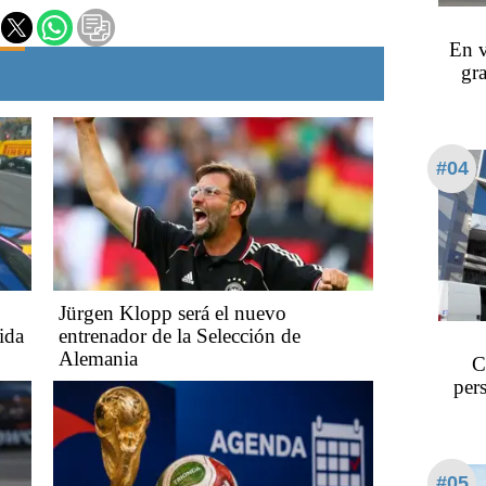
En v
gra
#04
Jürgen Klopp será el nuevo
ida
entrenador de la Selección de
Alemania
C
per
#05