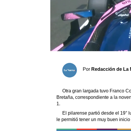
Sociedad y tiempo libre
El tiempo
Fúnebres
Clasificados
Por
Redacción de La 
Horóscopo
Suplementos
Servicios
Otra gran largada tuvo Franco Co
Bretaña, correspondiente a la nov
1.
El pilarense partió desde el 19° 
le permitió tener un muy buen inicio