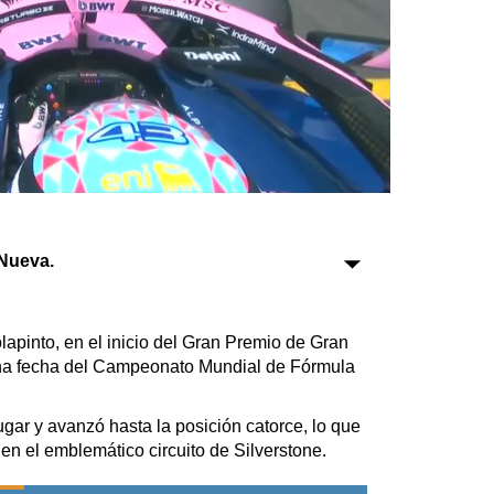
Sociedad
Tecnología
Turismo
Salud
Es viral
Nueva.
Farmacias
lapinto, en el inicio del Gran Premio de Gran
Transportes
ena fecha del Campeonato Mundial de Fórmula
Loterías
Datos Útiles
lugar y avanzó hasta la posición catorce, lo que
Fúnebres
 en el emblemático circuito de Silverstone.
Edictos