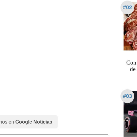
#02
Con 
de 
#03
nos en
Google Noticias