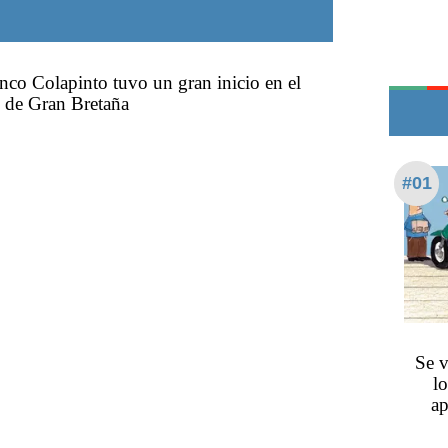
Teléfonos de urgencia
nco Colapinto tuvo un gran inicio en el
 de Gran Bretaña
#01
Se v
lo
ap