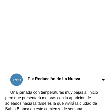
Horóscopo
Suplementos
Farmacias
Servicios
Transportes
Loterías
Datos Útiles
Fúnebres
Edictos
Teléfonos de urgencia
Por
Redacción de La Nueva.
Una jornada con temperaturas muy bajas al inicio
pero que presentará mejoras con la aparición de
soleados hacia la tarde es la que vivirá la ciudad de
Bahía Blanca en este comienzo de semana.