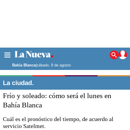
La ciudad
Noticias
Bahía Blanca
|
sábado, 8 de agosto
Punta Alta
La región
La ciudad.
El país
Frío y soleado: cómo será el lunes en
El mundo
Seguridad
Bahía Blanca
Opinión
Escenario Olímpico
Cuál es el pronóstico del tiempo, de acuerdo al
Deportes
servicio Satelmet.
Liga del Sur