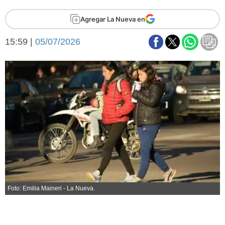
Básquetbol
Agregar La Nueva en
Fútbol
Federal A
15:59 |
05/07/2026
Aplausos
Arte y cultura
Cines
Economía y finanzas
Economía y campo
Con el campo
Espacio empresas
Sociedad
Sociedad y tiempo
libre
Tecnología
Turismo
Salud
Es viral
El tiempo
Foto: Emilia Maineri - La Nueva.
Fúnebres
Clasificados