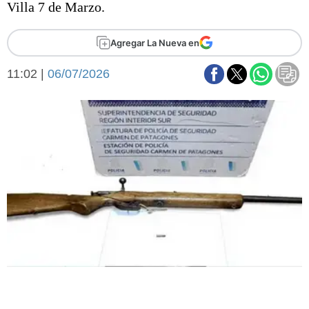
Villa 7 de Marzo.
Básquetbol
Fútbol
Agregar La Nueva en
Federal A
Aplausos
Arte y cultura
11:02 |
06/07/2026
Cines
Economía y finanzas
Economía y campo
Con el campo
Espacio empresas
Sociedad
Sociedad y tiempo
libre
Tecnología
Turismo
Salud
Es viral
El tiempo
Fúnebres
Clasificados