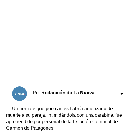
Horóscopo
Suplementos
Farmacias
Servicios
Transportes
Loterías
Datos Útiles
Fúnebres
Edictos
Teléfonos de urgencia
Por
Redacción de La Nueva.
Un hombre que poco antes habría amenzado de
muerte a su pareja, intimidándola con una carabina, fue
aprehendido por personal de la Estación Comunal de
Carmen de Patagones.