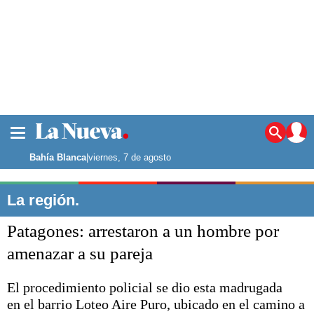
La ciudad
Noticias
Bahía Blanca
|
viernes, 7 de agosto
Punta Alta
La región
La región.
El país
Patagones: arrestaron a un hombre por
El mundo
Seguridad
amenazar a su pareja
Opinión
Escenario Olímpico
El procedimiento policial se dio esta madrugada
Deportes
en el barrio Loteo Aire Puro, ubicado en el camino a
Liga del Sur