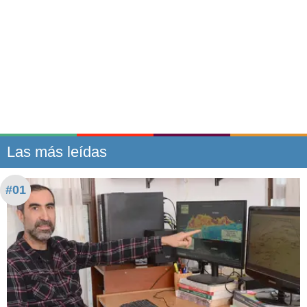
Las más leídas
#01