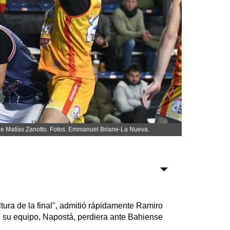
Sociedad
Tecnología
Turismo
Salud
Es viral
 de Matías Zanotto. Fotos: Emmanuel Briane-La Nueva.
Farmacias
Transportes
Loterías
Datos Útiles
ltura de la final", admitió rápidamente Ramiro
Fúnebres
 su equipo, Napostá, perdiera ante Bahiense
Edictos