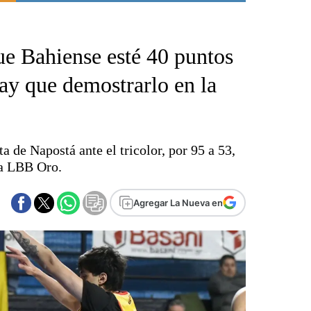
Punta Alta
La región
ue Bahiense esté 40 puntos
El país
El mundo
hay que demostrarlo en la
Seguridad
Opinión
Escenario Olímpico
a de Napostá ante el tricolor, por 95 a 53,
Liga del Sur
la LBB Oro.
Básquetbol
Fútbol
Agregar La Nueva en
Federal A
Aplausos
Cines
Economía y finanzas
Con el campo
Espacio empresas