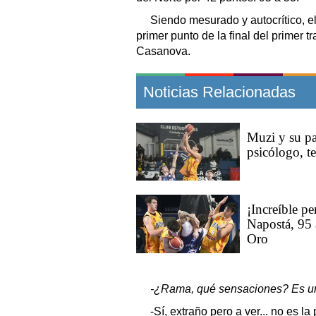
Siendo mesurado y autocrítico, el
primer punto de la final del primer 
Casanova.
Noticias Relacionadas
Muzi y su par
psicólogo, t
¡Increíble p
Napostá, 95 a
Oro
-¿Rama, qué sensaciones? Es un r
-Sí, extraño pero a ver... no es 