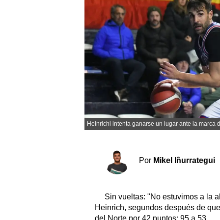
Sociedad y tiempo libre
El tiempo
Fúnebres
Clasificados
Horóscopo
Heinrichi intenta ganarse un lugar ante la marca
Suplementos
Servicios
Por
Mikel Iñurrategui
Sin vueltas: "No estuvimos a la a
Heinrich, segundos después de que
del Norte por 42 puntos: 95 a 53.