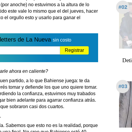
 (por anoche) no estuvimos a la altura de lo
#02
tido este vale lo mismo que el del jueves, hacer
 el orgullo esto y usarlo para ganar el
letters de La Nueva
sin costo
Registrar
Deti
arle ahora en caliente?
en partido, a lo que Bahiense juega: te da
#03
erés tomar y defiende los que uno quiere tomar.
erdiendo la confianza, estuvimos muy trabados
ar bien adelante para agarrar confianza atrás.
que sobraron casi dos cuartos.
.
da. Sabemos que esto no es la realidad, porque
n una final. No creo que Bahiense esté 40