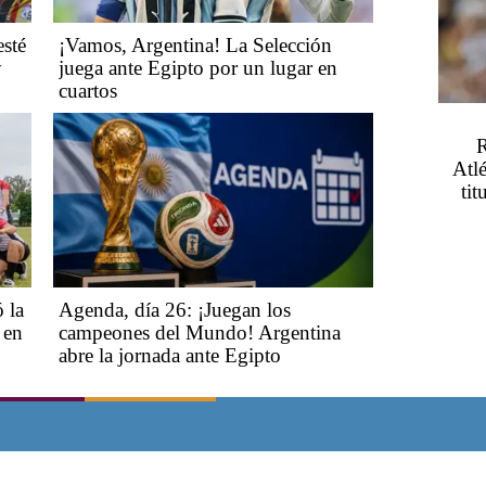
esté
¡Vamos, Argentina! La Selección
y
juega ante Egipto por un lugar en
cuartos
R
Atl
tit
 la
Agenda, día 26: ¡Juegan los
 en
campeones del Mundo! Argentina
abre la jornada ante Egipto