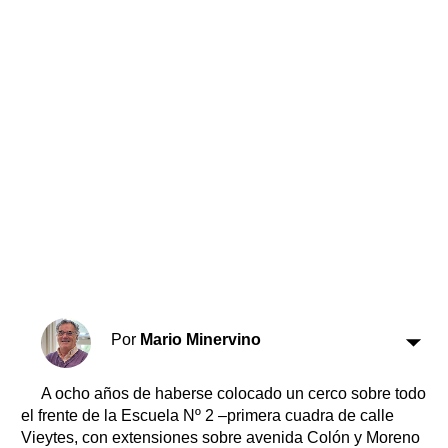
Horóscopo
Suplementos
Farmacias
Servicios
Transportes
Loterías
Datos Útiles
Fúnebres
Edictos
Teléfonos de urgencia
Por
Mario Minervino
A ocho años de haberse colocado un cerco sobre todo
el frente de la Escuela Nº 2 –primera cuadra de calle
Vieytes, con extensiones sobre avenida Colón y Moreno