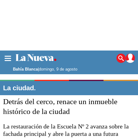
La ciudad
Noticias
Bahía Blanca
|
domingo, 9 de agosto
Punta Alta
La región
La ciudad.
El país
Detrás del cerco, renace un inmueble
El mundo
Seguridad
histórico de la ciudad
Opinión
Escenario Olímpico
La restauración de la Escuela Nº 2 avanza sobre la
Deportes
fachada principal y abre la puerta a una futura
Liga del Sur