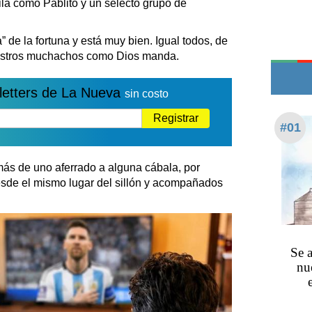
la como Pablito y un selecto grupo de
Teléfonos de urgencia
a” de la fortuna y está muy bien. Igual todos, de
uestros muchachos como Dios manda.
letters de La Nueva
sin costo
Registrar
#01
más de uno aferrado a alguna cábala, por
esde el mismo lugar del sillón y acompañados
Se a
nu