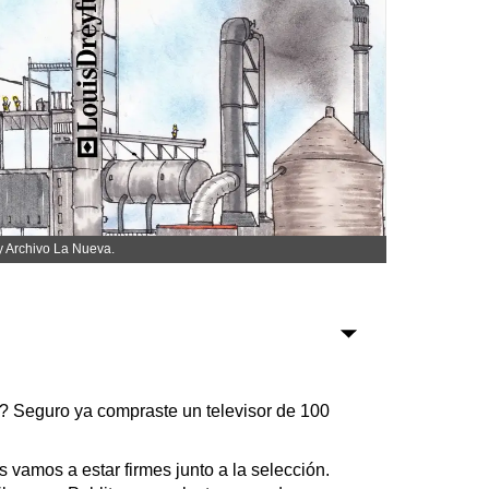
Sociedad
Tecnología
Turismo
Salud
Es viral
 y Archivo La Nueva.
Farmacias
Transportes
Loterías
Datos Útiles
? Seguro ya compraste un televisor de 100
Fúnebres
Edictos
es vamos a estar firmes junto a la selección.