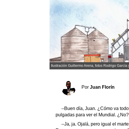
Sociedad y tiempo libre
El tiempo
Fúnebres
Clasificados
Ilustración Guillermo Arena, fotos Rodrigo García
Horóscopo
Suplementos
Servicios
Por
Juan Florín
--Buen día, Juan. ¿Cómo va todo
pulgadas para ver el Mundial. ¿No?
--Ja, ja. Ojalá, pero igual el mart