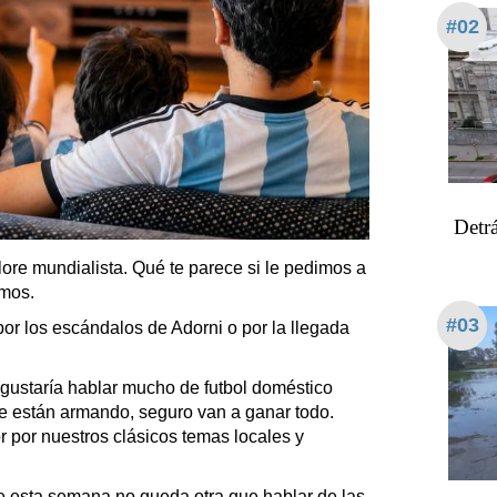
#02
Detrá
klore mundialista. Qué te parece si le pedimos a
amos.
#03
por los escándalos de Adorni o por la llegada
gustaría hablar mucho de futbol doméstico
e están armando, seguro van a ganar todo.
por nuestros clásicos temas locales y
ue esta semana no queda otra que hablar de las