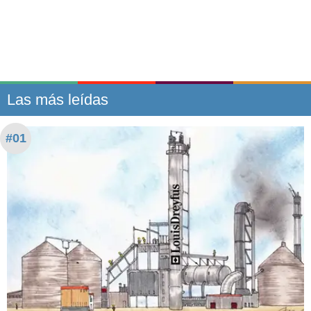
Las más leídas
#01