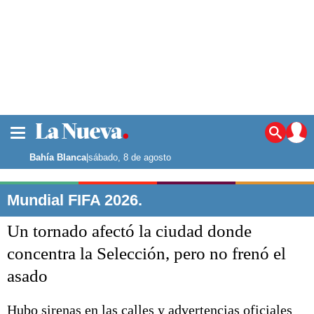
La ciudad
Noticias
Bahía Blanca
|
sábado, 8 de agosto
Punta Alta
La región
Mundial FIFA 2026.
El país
Un tornado afectó la ciudad donde
El mundo
Seguridad
concentra la Selección, pero no frenó el
Opinión
asado
Escenario Olímpico
Deportes
Liga del Sur
Hubo sirenas en las calles y advertencias oficiales