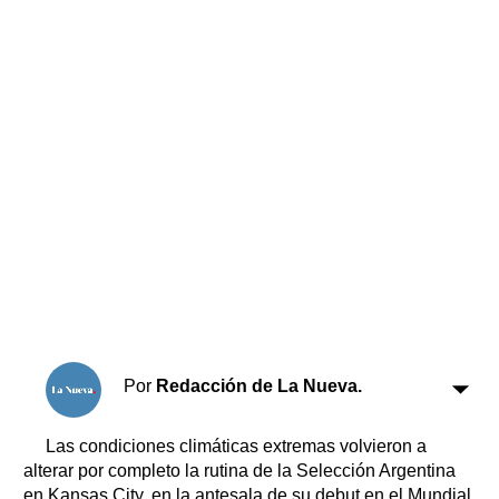
Horóscopo
Suplementos
Farmacias
Servicios
Transportes
Loterías
Datos Útiles
Fúnebres
Edictos
Teléfonos de urgencia
Por
Redacción de La Nueva.
Las condiciones climáticas extremas volvieron a
alterar por completo la rutina de la Selección Argentina
en Kansas City, en la antesala de su debut en el Mundial