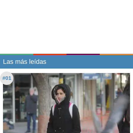
Las más leídas
#01