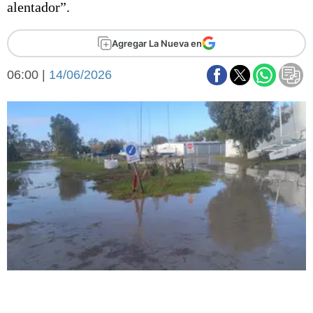
alentador”.
Básquetbol
Fútbol
Agregar La Nueva en
Federal A
Aplausos
Arte y cultura
06:00 |
14/06/2026
Cines
Economía y finanzas
Economía y campo
Con el campo
Espacio empresas
Sociedad
Sociedad y tiempo
libre
Tecnología
Turismo
Salud
Es viral
El tiempo
Fúnebres
Clasificados