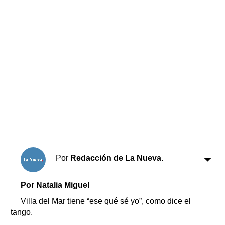
Horóscopo
Suplementos
Farmacias
Servicios
Transportes
Loterías
Datos Útiles
Fúnebres
Edictos
Teléfonos de urgencia
Por
Redacción de La Nueva.
Por Natalia Miguel
Villa del Mar tiene “ese qué sé yo”, como dice el
tango.