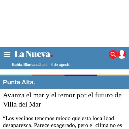
La ciudad
Noticias
Bahía Blanca
|
sábado, 8 de agosto
Punta Alta
La región
Punta Alta.
El país
Avanza el mar y el temor por el futuro de
El mundo
Seguridad
Villa del Mar
Opinión
Escenario Olímpico
“Los vecinos tenemos miedo que esta localidad
Deportes
desaparezca. Parece exagerado, pero el clima no es
Liga del Sur