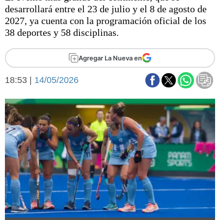
Básquetbol
desarrollará entre el 23 de julio y el 8 de agosto de
Fútbol
2027, ya cuenta con la programación oficial de los
38 deportes y 58 disciplinas.
Federal A
Aplausos
Arte y cultura
Agregar La Nueva en
Cines
Economía y finanzas
Economía y campo
18:53 |
14/05/2026
Con el campo
Espacio empresas
Sociedad
Sociedad y tiempo
libre
Tecnología
Turismo
Salud
Es viral
El tiempo
Fúnebres
Clasificados