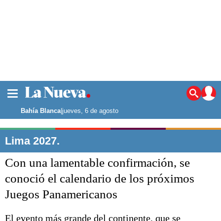
La ciudad
Noticias
Bahía Blanca
|
jueves, 6 de agosto
Punta Alta
La región
Lima 2027.
El país
Con una lamentable confirmación, se
El mundo
Seguridad
conoció el calendario de los próximos
Opinión
Juegos Panamericanos
Escenario Olímpico
Deportes
Liga del Sur
El evento más grande del continente, que se