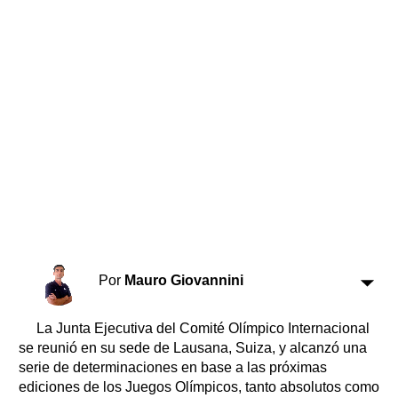
Horóscopo
Suplementos
Farmacias
Servicios
Transportes
Loterías
Datos Útiles
Fúnebres
Edictos
Teléfonos de urgencia
Por
Mauro Giovannini
La Junta Ejecutiva del Comité Olímpico Internacional
se reunió en su sede de Lausana, Suiza, y alcanzó una
serie de determinaciones en base a las próximas
ediciones de los Juegos Olímpicos, tanto absolutos como