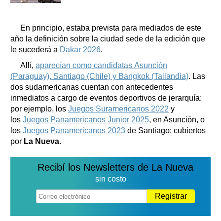
En principio, estaba prevista para mediados de este
año la definición sobre la ciudad sede de la edición que
le sucederá a
Dakar 2026
.
Allí,
aparecían como candidatas Asunción
(Paraguay), Santiago (Chile) y Bangkok (Tailandia)
. Las
dos sudamericanas cuentan con antecedentes
inmediatos a cargo de eventos deportivos de jerarquía:
por ejemplo, los
Juegos Suramericanos 2022
y
los
Juegos Panamericanos Junior 2025
, en Asunción, o
los
Juegos Panamericanos 2023
de Santiago; cubiertos
por
La Nueva.
Recibí los Newsletters de La Nueva
sin costo
Registrar