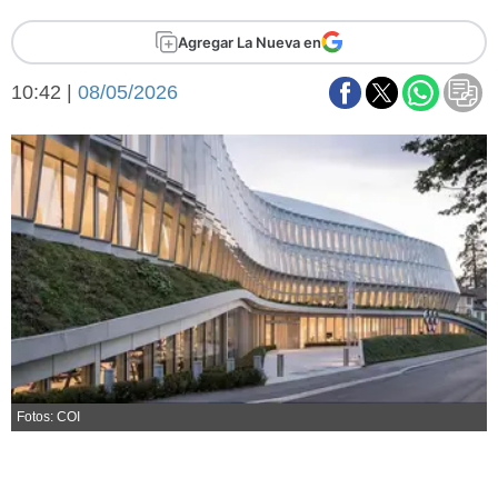
Básquetbol
Agregar La Nueva en
Fútbol
Federal A
10:42 |
08/05/2026
Aplausos
Arte y cultura
Cines
Economía y finanzas
Economía y campo
Con el campo
Espacio empresas
Sociedad
Sociedad y tiempo
libre
Tecnología
Turismo
Salud
Es viral
El tiempo
Fotos: COI
Fúnebres
Clasificados