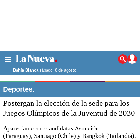
La ciudad
Noticias
Bahía Blanca
|
sábado, 8 de agosto
Punta Alta
La región
Deportes.
El país
Postergan la elección de la sede para los
El mundo
Seguridad
Juegos Olímpicos de la Juventud de 2030
Opinión
Escenario Olímpico
Aparecían como candidatas Asunción
Deportes
(Paraguay), Santiago (Chile) y Bangkok (Tailandia).
Liga del Sur