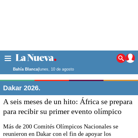
La ciudad
Noticias
Bahía Blanca
|
lunes, 10 de agosto
Punta Alta
La región
Dakar 2026.
El país
A seis meses de un hito: África se prepara
El mundo
Seguridad
para recibir su primer evento olímpico
Opinión
Escenario Olímpico
Más de 200 Comités Olímpicos Nacionales se
Deportes
reunieron en Dakar con el fin de apoyar los
Liga del Sur