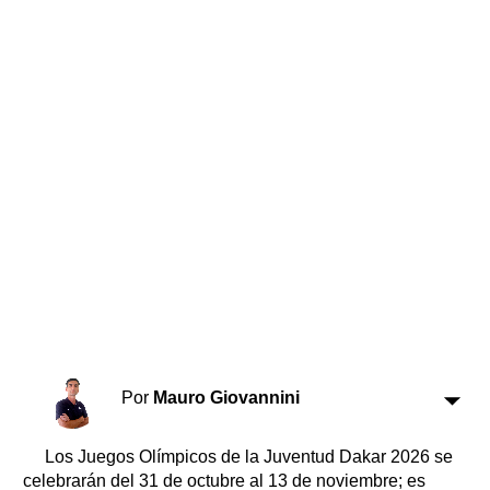
Horóscopo
Suplementos
Farmacias
Servicios
Transportes
Loterías
Datos Útiles
Fúnebres
Edictos
Teléfonos de urgencia
Por
Mauro Giovannini
Los Juegos Olímpicos de la Juventud Dakar 2026 se
celebrarán del 31 de octubre al 13 de noviembre; es