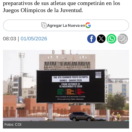
preparativos de sus atletas que competirán en los
Básquetbol
Juegos Olímpicos de la Juventud.
Fútbol
Federal A
Agregar La Nueva en
Aplausos
Arte y cultura
Cines
08:03 |
01/05/2026
Economía y finanzas
Economía y campo
Con el campo
Espacio empresas
Sociedad
Sociedad y tiempo
libre
Tecnología
Turismo
Salud
Es viral
El tiempo
Fúnebres
Fotos: COI
Clasificados