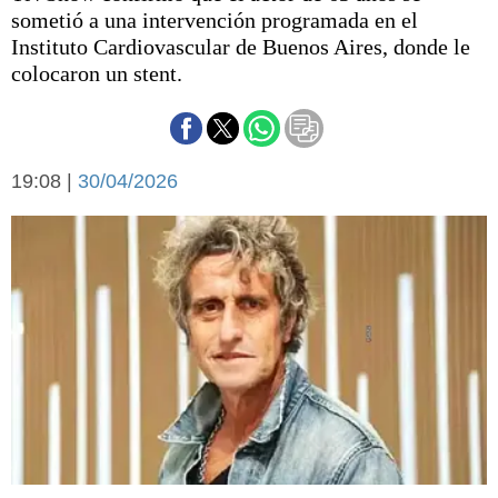
Básquetbol
sometió a una intervención programada en el
Fútbol
Instituto Cardiovascular de Buenos Aires, donde le
colocaron un stent.
Federal A
Aplausos
Arte y cultura
Cines
Economía y finanzas
Economía y campo
19:08 |
30/04/2026
Con el campo
Espacio empresas
Sociedad
Sociedad y tiempo
libre
Tecnología
Turismo
Salud
Es viral
El tiempo
Fúnebres
Clasificados