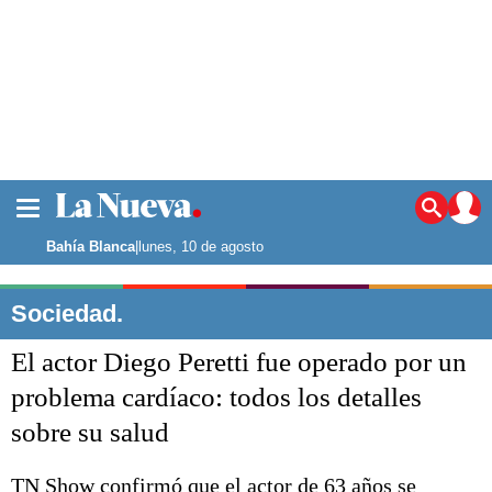
La ciudad
Noticias
Bahía Blanca
|
lunes, 10 de agosto
Punta Alta
La región
Sociedad.
El país
El actor Diego Peretti fue operado por un
El mundo
Seguridad
problema cardíaco: todos los detalles
Opinión
sobre su salud
Escenario Olímpico
Deportes
Liga del Sur
TN Show confirmó que el actor de 63 años se