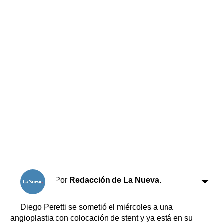
Horóscopo
Suplementos
Farmacias
Servicios
Transportes
Loterías
Datos Útiles
Fúnebres
Edictos
Teléfonos de urgencia
Por
Redacción de La Nueva.
Diego Peretti se sometió el miércoles a una
angioplastia con colocación de stent y ya está en su