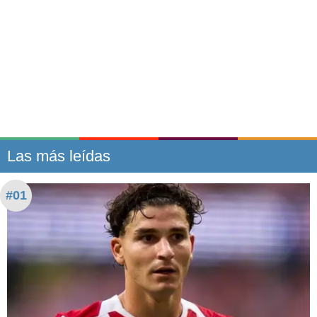
Las más leídas
#01