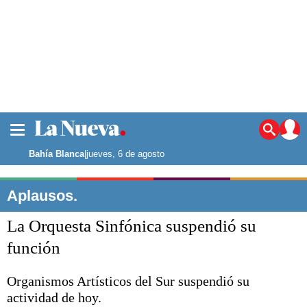
La ciudad
Noticias
Bahía Blanca
|
jueves, 6 de agosto
Punta Alta
La región
Aplausos.
El país
La Orquesta Sinfónica suspendió su
El mundo
Seguridad
función
Opinión
Escenario Olímpico
Organismos Artísticos del Sur suspendió su
Deportes
actividad de hoy.
Liga del Sur