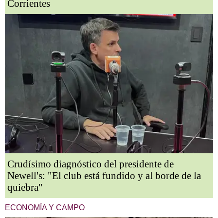
Corrientes
Crudísimo diagnóstico del presidente de
Newell's: "El club está fundido y al borde de la
quiebra"
ECONOMÍA Y CAMPO