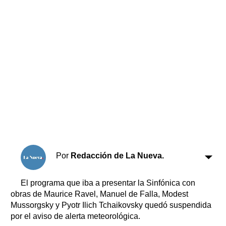
Horóscopo
Suplementos
Farmacias
Servicios
Transportes
Loterías
Datos Útiles
Fúnebres
Edictos
Teléfonos de urgencia
Por
Redacción de La Nueva.
El programa que iba a presentar la Sinfónica con
obras de Maurice Ravel, Manuel de Falla, Modest
Mussorgsky y Pyotr Ilich Tchaikovsky quedó suspendida
por el aviso de alerta meteorológica.