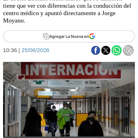
Básquetbol
tiene que ver con diferencias con la conducción del
Fútbol
centro médico y apuntó directamente a Jorge
Moyano.
Federal A
Aplausos
Arte y cultura
Agregar La Nueva en
Cines
Economía y finanzas
Economía y campo
10:36 |
25/06/2026
Con el campo
Espacio empresas
Sociedad
Sociedad y tiempo
libre
Tecnología
Turismo
Salud
Es viral
El tiempo
Fúnebres
Clasificados