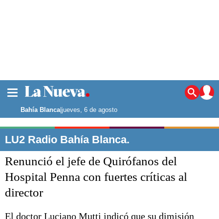
La ciudad
Noticias
Bahía Blanca
|
jueves, 6 de agosto
Punta Alta
La región
LU2 Radio Bahía Blanca.
El país
Renunció el jefe de Quirófanos del
El mundo
Seguridad
Hospital Penna con fuertes críticas al
Opinión
director
Escenario Olímpico
Deportes
Liga del Sur
El doctor Luciano Mutti indicó que su dimisión