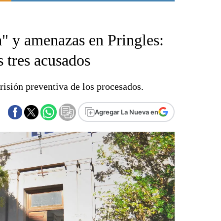
Punta Alta
La región
" y amenazas en Pringles:
El país
El mundo
s tres acusados
Seguridad
Opinión
prisión preventiva de los procesados.
Escenario Olímpico
Liga del Sur
Agregar La Nueva en
Básquetbol
Fútbol
Federal A
Aplausos
Cines
Economía y finanzas
Con el campo
Espacio empresas