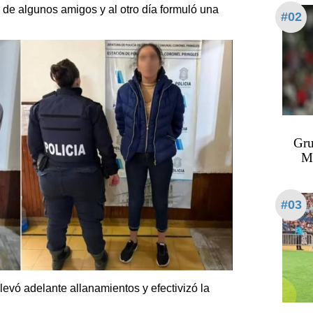
 de algunos amigos y al otro día formuló una
#02
Gru
Mé
#03
levó adelante allanamientos y efectivizó la