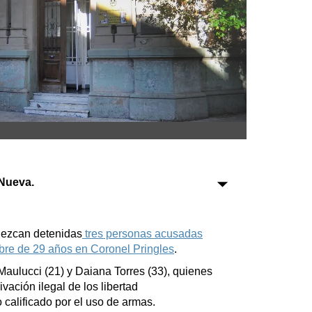
Sociedad
Tecnología
Turismo
Salud
Es viral
Nueva.
Farmacias
Transportes
nezcan detenidas
tres personas acusadas
Loterías
bre de 29 años en Coronel Pringles
.
Datos Útiles
 Maulucci (21) y Daiana Torres (33), quienes
Fúnebres
vación ilegal de los libertad
Edictos
 calificado por el uso de armas.