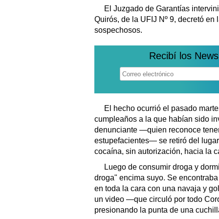
El Juzgado de Garantías intervinie
Quirós, de la UFIJ Nº 9, decretó en l
sospechosos.
Recibí los News
El hecho ocurrió el pasado marte
cumpleaños a la que habían sido in
denunciante —quien reconoce tener
estupefacientes— se retiró del lug
cocaína, sin autorización, hacia la 
Luego de consumir droga y dormir
droga" encima suyo. Se encontraba 
en toda la cara con una navaja y go
un video —que circuló por todo Cor
presionando la punta de una cuchill