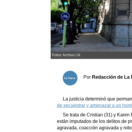
Sociedad y tiempo libre
El tiempo
Fúnebres
Fotos: Archivo LN.
Clasificados
Horóscopo
Por
Redacción de La 
Suplementos
Servicios
La justicia determinó que perma
de secuestrar y amenazar a un hom
Se trata de Cristian (31) y Karen
están imputados de los delitos de pri
agravada, coacción agravada y robo