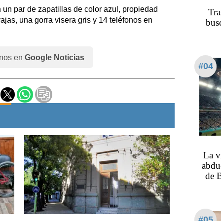
un par de zapatillas de color azul, propiedad
Tra
ajas, una gorra visera gris y 14 teléfonos en
busc
nos en
Google Noticias
#04
La v
abduc
de B
#05