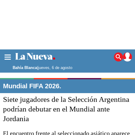
La ciudad
Noticias
Bahía Blanca
|
jueves, 6 de agosto
Punta Alta
La región
Mundial FIFA 2026.
El país
Siete jugadores de la Selección Argentina
El mundo
Seguridad
podrían debutar en el Mundial ante
Opinión
Jordania
Escenario Olímpico
Deportes
Liga del Sur
El encuentro frente al seleccionado asiático aparece