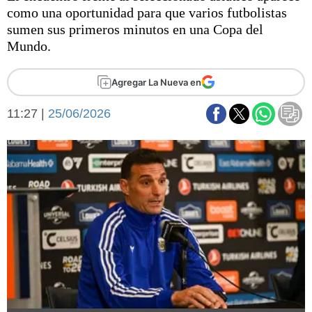
Básquetbol
como una oportunidad para que varios futbolistas
Fútbol
sumen sus primeros minutos en una Copa del
Mundo.
Federal A
Aplausos
Arte y cultura
Agregar La Nueva en
Cines
Economía y finanzas
Economía y campo
11:27 |
25/06/2026
Con el campo
Espacio empresas
Sociedad
Sociedad y tiempo
libre
Tecnología
Turismo
Salud
Es viral
El tiempo
Fúnebres
Clasificados