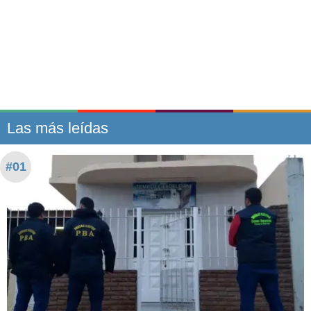
Las más leídas
#01