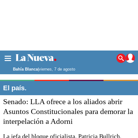
La ciudad
Noticias
Bahía Blanca
|
viernes, 7 de agosto
Punta Alta
La región
El país.
El país
Senado: LLA ofrece a los aliados abrir
El mundo
Seguridad
Asuntos Constitucionales para demorar la
Opinión
interpelación a Adorni
Escenario Olímpico
Deportes
Liga del Sur
La jefa del bloque oficialista, Patricia Bullrich,