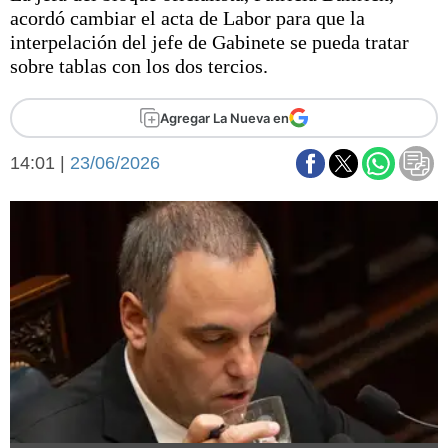
Básquetbol
acordó cambiar el acta de Labor para que la
Fútbol
interpelación del jefe de Gabinete se pueda tratar
sobre tablas con los dos tercios.
Federal A
Aplausos
Arte y cultura
Agregar La Nueva en
Cines
Economía y finanzas
Economía y campo
14:01 |
23/06/2026
Con el campo
Espacio empresas
Sociedad
Sociedad y tiempo
libre
Tecnología
Turismo
Salud
Es viral
El tiempo
Fúnebres
Clasificados