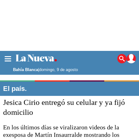
La ciudad
Noticias
Bahía Blanca
|
domingo, 9 de agosto
Punta Alta
La región
El país.
El país
Jesica Cirio entregó su celular y ya fijó
El mundo
Seguridad
domicilio
Opinión
Escenario Olímpico
En los últimos días se viralizaron videos de la
Deportes
exesposa de Martín Insaurralde mostrando los
Liga del Sur