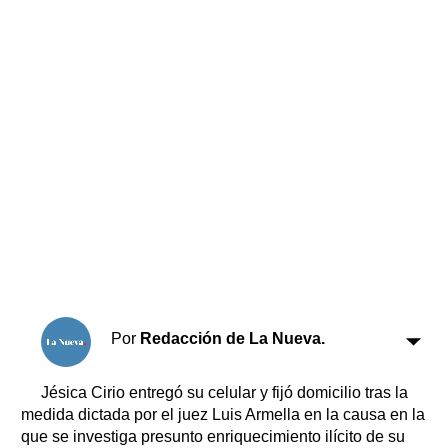
Horóscopo
Suplementos
Farmacias
Servicios
Transportes
Loterías
Datos Útiles
Fúnebres
Edictos
Teléfonos de urgencia
Por
Redacción de La Nueva.
Jésica Cirio entregó su celular y fijó domicilio tras la
medida dictada por el juez Luis Armella en la causa en la
que se investiga presunto enriquecimiento ilícito de su