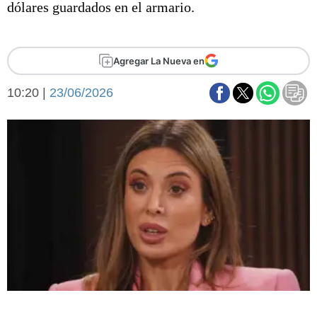
dólares guardados en el armario.
Básquetbol
Fútbol
Federal A
Agregar La Nueva en
Aplausos
Arte y cultura
Cines
10:20 |
23/06/2026
Economía y finanzas
Economía y campo
Con el campo
Espacio empresas
Sociedad
Sociedad y tiempo
libre
Tecnología
Turismo
Salud
Es viral
El tiempo
Fúnebres
Clasificados