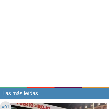
Las más leídas
#01