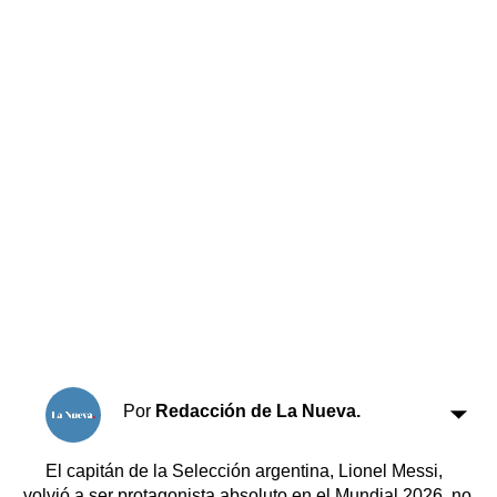
Horóscopo
Suplementos
Farmacias
Servicios
Transportes
Loterías
Datos Útiles
Fúnebres
Edictos
Teléfonos de urgencia
Por
Redacción de La Nueva.
El capitán de la Selección argentina, Lionel Messi,
volvió a ser protagonista absoluto en el Mundial 2026, no