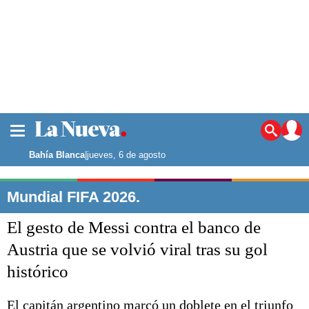
La ciudad
Noticias
Bahía Blanca
|
jueves, 6 de agosto
Punta Alta
La región
Mundial FIFA 2026.
El país
El gesto de Messi contra el banco de
El mundo
Seguridad
Austria que se volvió viral tras su gol
Opinión
histórico
Escenario Olímpico
Deportes
Liga del Sur
El capitán argentino marcó un doblete en el triunfo