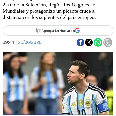
Básquetbol
2 a 0 de la Selección, llegó a los 18 goles en
Fútbol
Mundiales y protagonizó un picante cruce a
distancia con los suplentes del país europeo.
Federal A
Aplausos
Arte y cultura
Agregar La Nueva en
Cines
Economía y finanzas
Economía y campo
09:44 |
23/06/2026
Con el campo
Espacio empresas
Sociedad
Sociedad y tiempo
libre
Tecnología
Turismo
Salud
Es viral
El tiempo
Fúnebres
Clasificados