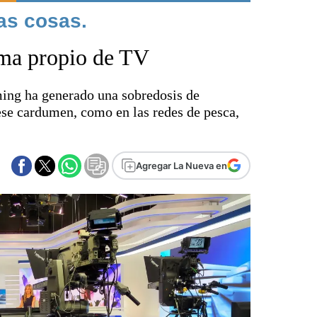
as cosas.
Punta Alta
La región
ama propio de TV
El país
El mundo
ming ha generado una sobredosis de
Seguridad
ese cardumen, como en las redes de pesca,
Opinión
Escenario Olímpico
Liga del Sur
Agregar La Nueva en
Básquetbol
Fútbol
Federal A
Aplausos
Cines
Economía y finanzas
Con el campo
Espacio empresas