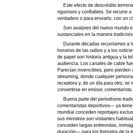
Este efecto de descrédito termin
rigurosos y confiables. Se recurre a
verdadero o para enviarlo, con un cli
Son avatares del nuevo mundo e
sustanciales en la manera tradiciona
Durante décadas recurríamos a lo
horarios de las radios y a los notici
de papel son historia antigua y la te
audiencia. Los canales de cable fue
Parecían invencibles, pero pierden
streaming, donde cualquier persona
receptora y, de un día para otro, se 
convertirse en emisor, comentarista 
Buena parte del periodismo trad
comentaristas deportivos— ya tiene u
mundial conceden reportajes exclus
sus ministros son visitantes habitua
conceden largas entrevistas, inima
duración— para los formatos de la te