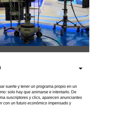
Sociedad
Tecnología
Turismo
Salud
Es viral
i
Farmacias
Transportes
bar suerte y tener un programa propio en un
Loterías
imo: solo hay que animarse e intentarlo. De
Datos Útiles
uma suscriptores y clics, aparecen anunciantes
Fúnebres
ber con un futuro económico impensado y
Edictos