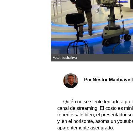
Sociedad y tiempo libre
El tiempo
Fúnebres
Foto: Ilustrativa
Clasificados
Horóscopo
Suplementos
Por
Néstor Machiavell
Servicios
Quién no se siente tentado a pro
canal de streaming. El costo es mín
repente sale bien, el presentador s
y, en el horizonte, asoma un youtu
aparentemente asegurado.