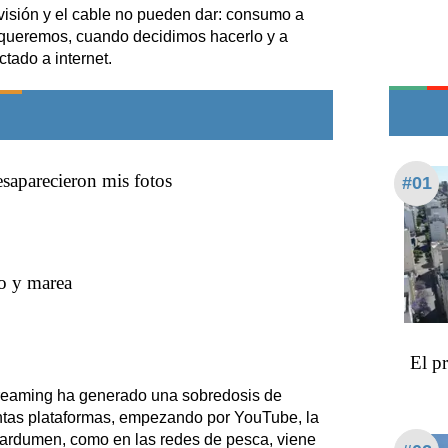
Teléfonos de urgencia
evisión y el cable no pueden dar: consumo a
e queremos, cuando decidimos hacerlo y a
ctado a internet.
esaparecieron mis fotos
#01
o y marea
El p
treaming ha generado una sobredosis de
ntas plataformas, empezando por YouTube, la
cardumen, como en las redes de pesca, viene