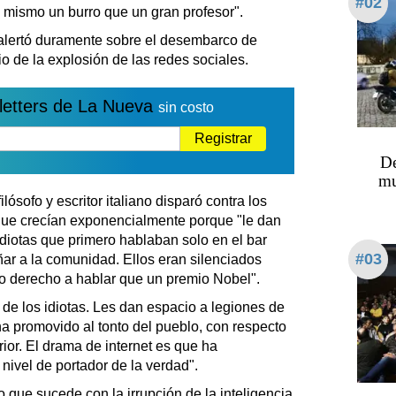
#02
 mismo un burro que un gran profesor".
alertó duramente sobre el desembarco de
 de la explosión de las redes sociales.
letters de La Nueva
sin costo
Registrar
De
mu
lósofo y escritor italiano disparó contra los
que crecían exponencialmente porque "le dan
idiotas que primero hablaban solo en el bar
#03
ar a la comunidad. Ellos eran silenciados
o derecho a hablar que un premio Nobel".
 de los idiotas. Les dan espacio a legiones de
 ha promovido al tonto del pueblo, con respecto
rior. El drama de internet es que ha
nivel de portador de la verdad".
 que sucede con la irrupción de la inteligencia