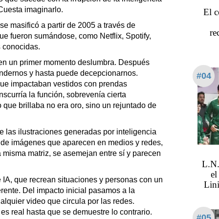
 Cuesta imaginarlo.
El 
 se masificó a partir de 2005 a través de
re
e fueron sumándose, como Netflix, Spotify,
s conocidas.
 en un primer momento deslumbra. Después
ndernos y hasta puede decepcionarnos.
#04
que impactaban vestidos con prendas
nscurría la función, sobrevenía cierta
 que brillaba no era oro, sino un rejuntado de
de las ilustraciones generadas por inteligencia
is de imágenes que aparecen en medios y redes,
misma matriz, se asemejan entre sí y parecen
L.N.
el
 IA, que recrean situaciones y personas con un
Lini
rente. Del impacto inicial pasamos a la
lquier video que circula por las redes.
 es real hasta que se demuestre lo contrario.
#05