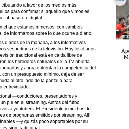
a tributando a favor de los medios más
 ellos para confirmar si aquello que vimos es
c, al basurero digital.
n el que estamos inmersos, con cambios
l de informarnos sobre lo que ocurre a diario.
s diarios de la mañana, a los informativos
eros vespertinos de la televisión. Hoy los diarios
Ape
levisión tradicional está en caída libre de
Mi
ron los herederos naturales de la TV abierta.
 abonados y ahora enfrentan la competencia del
, con un presupuesto mínimo, deja de ser
muda al otro lado de la pantalla para
o entrevistador.
icional —conductores, presentadores y
n pie en el streaming. Astros del fútbol
ivos a youtubers. El Presidente y muchos de
les de programas emitidos por streaming. Allí
ginables —y quizás poco soportables por su
levisión tradicional.