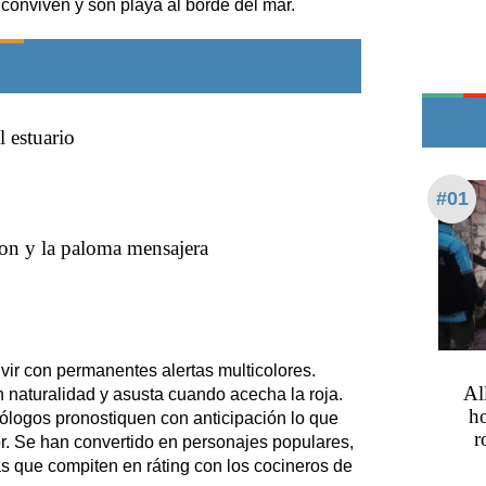
conviven y son playa al borde del mar.
Teléfonos de urgencia
l estuario
#01
dron y la paloma mensajera
ir con permanentes alertas multicolores.
Al
 naturalidad y asusta cuando acecha la roja.
h
logos pronostiquen con anticipación lo que
r
r. Se han convertido en personajes populares,
as que compiten en ráting con los cocineros de