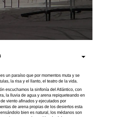
Sociedad
Tecnología
Turismo
Salud
Es viral
i
ar es un paraíso que por momentos muta y se
Farmacias
as, la risa y el llanto, el teatro de la vida.
Transportes
ión escuchamos la sinfonía del Atlántico, con
Loterías
a, la lluvia de agua y arena repiqueteando en
Datos Útiles
 de viento afinados y ejecutados por
Fúnebres
mentas de arena propias de los desiertos esta
Edictos
. Pensándolo bien es natural, los médanos son