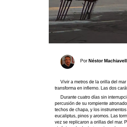
Sociedad y tiempo libre
El tiempo
Fúnebres
Clasificados
Por
Néstor Machiavell
Horóscopo
Suplementos
Vivir a metros de la orilla del m
Servicios
transforma en infierno. Las dos carátul
Durante cuatro días sin interrupc
percusión de su rompiente atronador
techos de chapa, y los instrumentos
eucaliptus, pinos y aromos. Las tor
vez se replicaron a orillas del mar