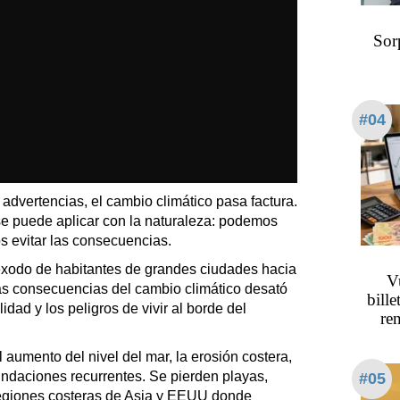
Sor
#04
 advertencias, el cambio climático pasa factura.
e puede aplicar con la naturaleza: podemos
s evitar las consecuencias.
xodo de habitantes de grandes ciudades hacia
Vu
las consecuencias del cambio climático desató
bille
idad y los peligros de vivir al borde del
re
 aumento del nivel del mar, la erosión costera,
undaciones recurrentes. Se pierden playas,
#05
regiones costeras de Asia y EEUU donde