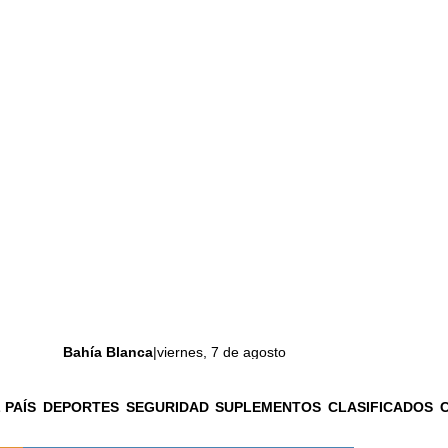
Bahía Blanca
|
viernes, 7 de agosto
 PAÍS
DEPORTES
SEGURIDAD
SUPLEMENTOS
CLASIFICADOS
La ciudad