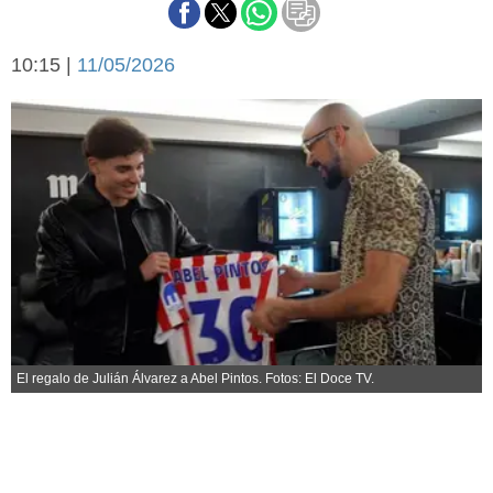
Básquetbol
Fútbol
10:15 |
11/05/2026
Federal A
Aplausos
Arte y cultura
Cines
Economía y finanzas
Economía y campo
Con el campo
Espacio empresas
Sociedad
Sociedad y tiempo
libre
Tecnología
Turismo
Salud
Es viral
El regalo de Julián Álvarez a Abel Pintos. Fotos: El Doce TV.
El tiempo
Fúnebres
Clasificados