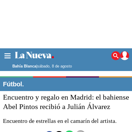
La ciudad
Noticias
Bahía Blanca
|
sábado, 8 de agosto
Punta Alta
La región
Fútbol.
El país
Encuentro y regalo en Madrid: el bahiense
El mundo
Seguridad
Abel Pintos recibió a Julián Álvarez
Opinión
Escenario Olímpico
Encuentro de estrellas en el camarín del artista.
Deportes
Liga del Sur