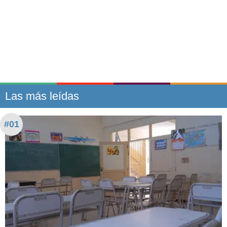
Las más leídas
#01