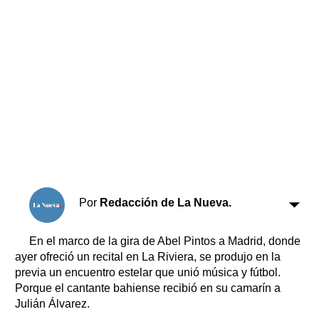
Horóscopo
Suplementos
Farmacias
Servicios
Transportes
Loterías
Datos Útiles
Fúnebres
Edictos
Teléfonos de urgencia
Por
Redacción de La Nueva.
En el marco de la gira de Abel Pintos a Madrid, donde
ayer ofreció un recital en La Riviera, se produjo en la
previa un encuentro estelar que unió música y fútbol.
Porque el cantante bahiense recibió en su camarín a
Julián Álvarez.