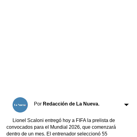
Horóscopo
Suplementos
Farmacias
Servicios
Transportes
Loterías
Datos Útiles
Fúnebres
Edictos
Teléfonos de urgencia
Por
Redacción de La Nueva.
Lionel Scaloni entregó hoy a FIFA la prelista de
convocados para el Mundial 2026, que comenzará
dentro de un mes. El entrenador seleccionó 55