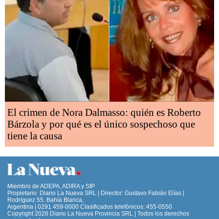
El crimen de Nora Dalmasso: quién es Roberto
Bárzola y por qué es el único sospechoso que
tiene la causa
Miembro de ADEPA, ADIRA y SIP
Propietario: Diario La Nueva SRL | Director: Gustavo Fabián Elías |
Rodríguez 55, Bahía Blanca,
Argentina | 0291 459-0000 Clasificados telefónicos: 455-0550
Copyright 2026 Diario La Nueva Provincia SRL | Todos los derechos