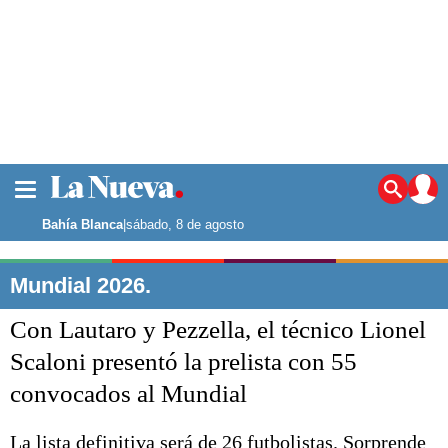
La ciudad
Noticias
Bahía Blanca
|
sábado, 8 de agosto
Punta Alta
La región
Mundial 2026.
El país
Con Lautaro y Pezzella, el técnico Lionel
El mundo
Seguridad
Scaloni presentó la prelista con 55
Opinión
convocados al Mundial
Escenario Olímpico
Deportes
Liga del Sur
La lista definitiva será de 26 futbolistas. Sorprende