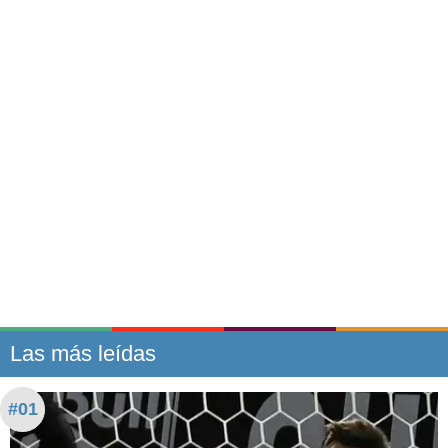
Las más leídas
#01