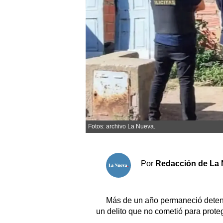
Sociedad y tiempo libre
El tiempo
Fúnebres
Clasificados
Horóscopo
Fotos: archivo La Nueva.
Suplementos
Servicios
Por
Redacción de La 
Más de un año permaneció deten
un delito que no cometió para proteg