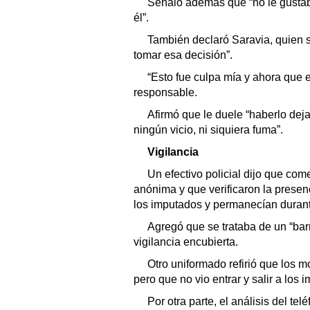
Señaló además que “no le gustab
él”.
También declaró Saravia, quien s
tomar esa decisión”.
“Esto fue culpa mía y ahora que 
responsable.
Afirmó que le duele “haberlo dej
ningún vicio, ni siquiera fuma”.
Vigilancia
Un efectivo policial dijo que com
anónima y que verificaron la presen
los imputados y permanecían durant
Agregó que se trataba de un “barr
vigilancia encubierta.
Otro uniformado refirió que los m
pero que no vio entrar y salir a los 
Por otra parte, el análisis del tel