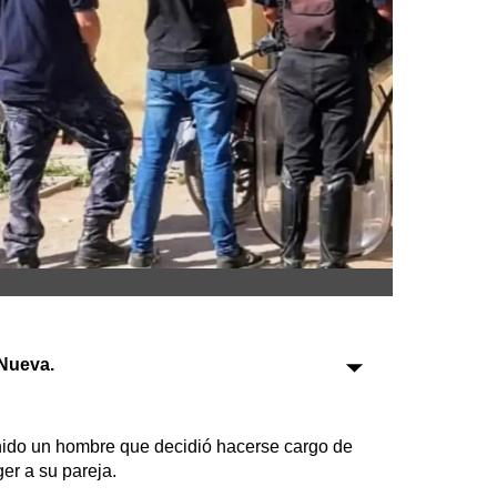
Sociedad
Tecnología
Turismo
Salud
Es viral
Farmacias
Transportes
Nueva.
Loterías
Datos Útiles
ido un hombre que decidió hacerse cargo de
Fúnebres
er a su pareja.
Edictos