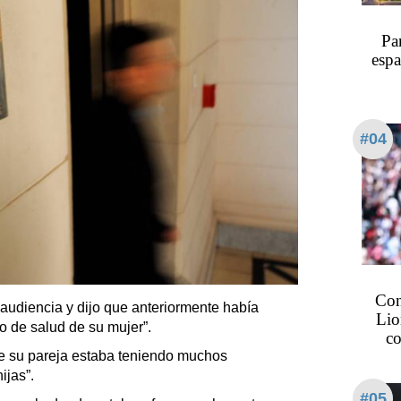
Pa
espa
#04
Con
 audiencia y dijo que anteriormente había
Lio
o de salud de su mujer”.
co
e su pareja estaba teniendo muchos
ijas”.
#05