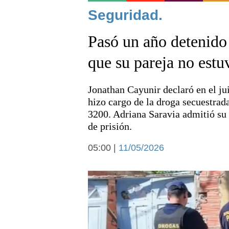
Noticias
Seguridad.
Pasó un año detenido 
que su pareja no estu
Jonathan Cayunir declaró en el jui
Deportes
hizo cargo de la droga secuestrad
3200. Adriana Saravia admitió su 
de prisión.
05:00 |
11/05/2026
Arte y cultura
Economía y campo