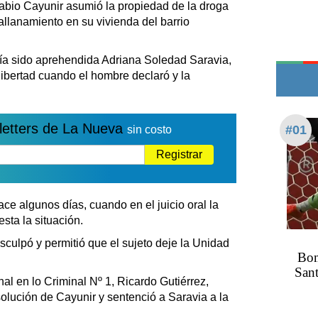
abio Cayunir asumió la propiedad de la droga
Teléfonos de urgencia
allanamiento en su vivienda del barrio
ía sido aprehendida Adriana Soledad Saravia,
ibertad cuando el hombre declaró y la
letters de La Nueva
#01
sin costo
Registrar
ce algunos días, cuando en el juicio oral la
sta la situación.
sculpó y permitió que el sujeto deje la Unidad
Bom
Sant
nal en lo Criminal Nº 1, Ricardo Gutiérrez,
bsolución de Cayunir y sentenció a Saravia a la