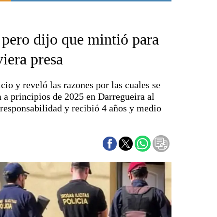
Punta Alta
La región
pero dijo que mintió para
El país
El mundo
viera presa
Seguridad
Opinión
cio y reveló las razones por las cuales se
Escenario Olímpico
a a principios de 2025 en Darregueira al
Liga del Sur
responsabilidad y recibió 4 años y medio
Básquetbol
Fútbol
Federal A
Aplausos
Cines
Economía y finanzas
Con el campo
Espacio empresas