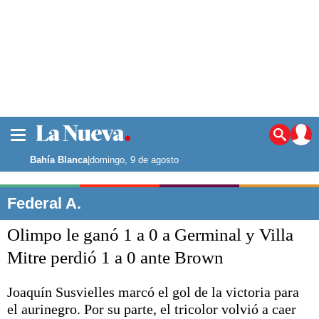
La ciudad
Noticias
Bahía Blanca
|
domingo, 9 de agosto
Punta Alta
La región
Federal A.
El país
Olimpo le ganó 1 a 0 a Germinal y Villa
El mundo
Seguridad
Mitre perdió 1 a 0 ante Brown
Opinión
Escenario Olímpico
Joaquín Susvielles marcó el gol de la victoria para
Deportes
el aurinegro. Por su parte, el tricolor volvió a caer
Liga del Sur