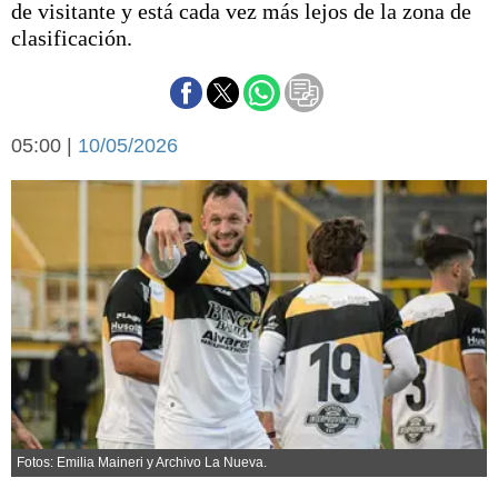
de visitante y está cada vez más lejos de la zona de
Básquetbol
clasificación.
Fútbol
Federal A
Aplausos
Arte y cultura
Cines
05:00 |
10/05/2026
Economía y finanzas
Economía y campo
Con el campo
Espacio empresas
Sociedad
Sociedad y tiempo
libre
Tecnología
Turismo
Salud
Es viral
El tiempo
Fúnebres
Fotos: Emilia Maineri y Archivo La Nueva.
Clasificados