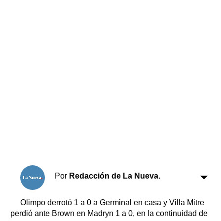
Horóscopo
Suplementos
Farmacias
Servicios
Transportes
Loterías
Datos Útiles
Fúnebres
Edictos
Teléfonos de urgencia
Por
Redacción de La Nueva.
Olimpo derrotó 1 a 0 a Germinal en casa y Villa Mitre
perdió ante Brown en Madryn 1 a 0, en la continuidad de