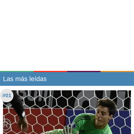
Las más leídas
#01